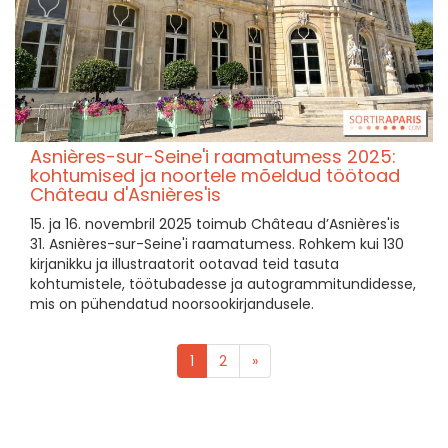
Asnières-sur-Seine'i raamatumess 2025:
kohtumised ja noortele mõeldud töötoad
Château d'Asnières'is
15. ja 16. novembril 2025 toimub Château d’Asnières'is
31. Asnières-sur-Seine'i raamatumess. Rohkem kui 130
kirjanikku ja illustraatorit ootavad teid tasuta
kohtumistele, töötubadesse ja autogrammitundidesse,
mis on pühendatud noorsookirjandusele.
1
2
»