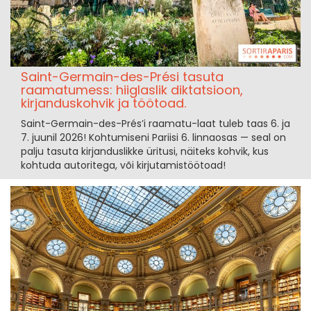
Saint-Germain-des-Prési tasuta
raamatumess: hiiglaslik diktatsioon,
kirjanduskohvik ja töötoad.
Saint-Germain-des-Prés’i raamatu-laat tuleb taas 6. ja
7. juunil 2026! Kohtumiseni Pariisi 6. linnaosas — seal on
palju tasuta kirjanduslikke üritusi, näiteks kohvik, kus
kohtuda autoritega, või kirjutamistöötoad!