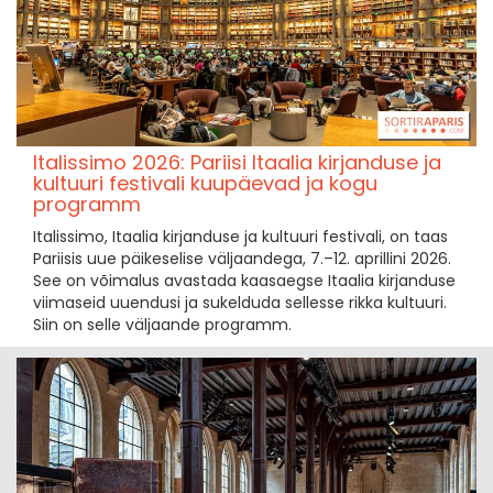
Italissimo 2026: Pariisi Itaalia kirjanduse ja
kultuuri festivali kuupäevad ja kogu
programm
Italissimo, Itaalia kirjanduse ja kultuuri festivali, on taas
Pariisis uue päikeselise väljaandega, 7.–12. aprillini 2026.
See on võimalus avastada kaasaegse Itaalia kirjanduse
viimaseid uuendusi ja sukelduda sellesse rikka kultuuri.
Siin on selle väljaande programm.