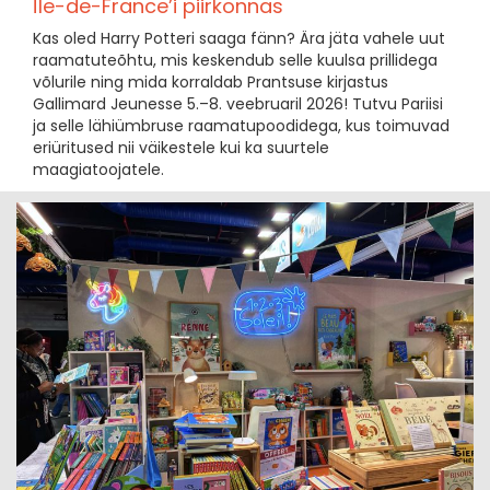
Île-de-France’i piirkonnas
Kas oled Harry Potteri saaga fänn? Ära jäta vahele uut
raamatuteõhtu, mis keskendub selle kuulsa prillidega
võlurile ning mida korraldab Prantsuse kirjastus
Gallimard Jeunesse 5.–8. veebruaril 2026! Tutvu Pariisi
ja selle lähiümbruse raamatupoodidega, kus toimuvad
eriüritused nii väikestele kui ka suurtele
maagiatoojatele.