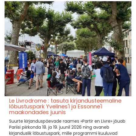
Le Livrodrome : tasuta kirjandusteemaline
lõbustuspark Yvelines'i ja Essonne'i
maakondades juunis
Suurte kirjanduspäevade raames «Partir en Livre» jõuab
Pariisi piirkonda 18. ja 19. juunil 2026 ning avaneb
kirjanduslik lõbustuspark, mille programmi kuuluvad