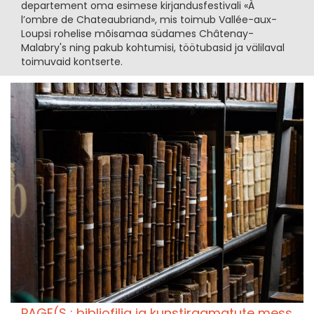
departement oma esimese kirjandusfestivali «À
l’ombre de Chateaubriand», mis toimub Vallée-aux-
Loupsi rohelise mõisamaa südames Châtenay-
Malabry's ning pakub kohtumisi, töötubasid ja välilaval
toimuvaid kontserte.
PAGE(S : bibliofilia ja kunstiraamatute mess