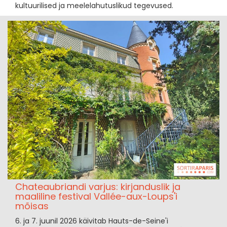
kultuurilised ja meelelahutuslikud tegevused.
Chateaubriandi varjus: kirjanduslik ja
maaliline festival Vallée-aux-Loups'i
mõisas
6. ja 7. juunil 2026 käivitab Hauts-de-Seine'i