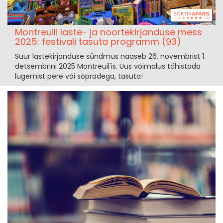
Montreuili laste- ja noortekirjanduse mess
2025: festivali tasuta programm (93)
Suur lastekirjanduse sündmus naaseb 26. novembrist 1.
detsembrini 2025 Montreuil'is. Uus võimalus tähistada
lugemist pere või sõpradega, tasuta!