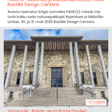
Bastille Design Centeris
Avasta raamatut kõigis vormides PAGE(S) messil, mis
toob kokku sada näitusepakkujat kirjanduse ja bibliofilia
ümber, 30. ja 31. mail 2026 Bastille Design Centeris.
Võrgustik : Palais de la Porte Dorée’i