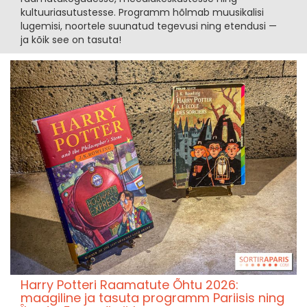
kultuuriasutustesse. Programm hõlmab muusikalisi
lugemisi, noortele suunatud tegevusi ning etendusi —
ja kõik see on tasuta!
Harry Potteri Raamatute Õhtu 2026:
maagiline ja tasuta programm Pariisis ning