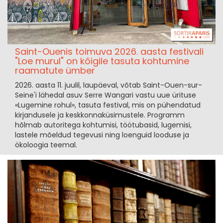
Saint-Ouenis toimuva 2026. aasta festivali
"Loe murul" on kõigile tasuta kohtumine
raamatute ümber
2026. aasta 11. juulil, laupäeval, võtab Saint-Ouen-sur-
Seine'i lähedal asuv Serre Wangari vastu uue ürituse
«Lugemine rohul», tasuta festival, mis on pühendatud
kirjandusele ja keskkonnaküsimustele. Programm
hõlmab autoritega kohtumisi, töötubasid, lugemisi,
lastele mõeldud tegevusi ning loenguid looduse ja
ökoloogia teemal.