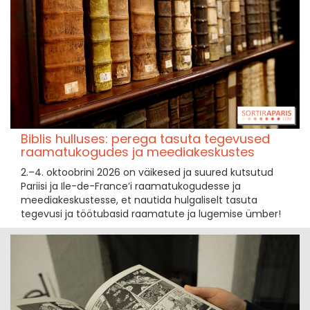
Biblis hulluses: perega tasuta tegevused
raamatukogudes ja meediakeskustes
2.–4. oktoobrini 2026 on väikesed ja suured kutsutud
Pariisi ja Ile-de-France’i raamatukogudesse ja
meediakeskustesse, et nautida hulgaliselt tasuta
tegevusi ja töötubasid raamatute ja lugemise ümber!