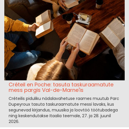
Créteil en Poche: tasuta taskuraamatute
mess pargis Val-de-Marne'is
Créteilis piduliku nädalavahetuse raames muutub Parc
Dupeyroux tasuta taskuraamatute messi lavaks, kus
segunevad kirjandus, muusika ja loovtöö töötubadega
ning keskendutakse Itaalia teemale, 27. ja 28. juunil
2026.