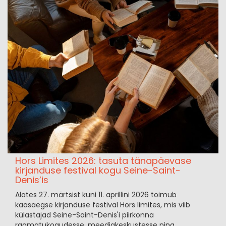
Hors Limites 2026: tasuta tänapäevase
kirjanduse festival kogu Seine-Saint-
Denis’is
Alates 27. märtsist kuni 11. aprillini 2026 toimub
kaasaegse kirjanduse festival Hors limites, mis viib
külastajad Seine-Saint-Denis'i piirkonna
raamatukogudesse, meediakeskustesse ning