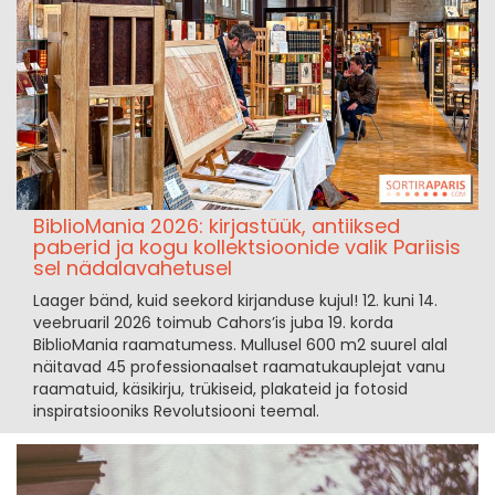
BiblioMania 2026: kirjastüük, antiiksed
paberid ja kogu kollektsioonide valik Pariisis
sel nädalavahetusel
Laager bänd, kuid seekord kirjanduse kujul! 12. kuni 14.
veebruaril 2026 toimub Cahors’is juba 19. korda
BiblioMania raamatumess. Mullusel 600 m2 suurel alal
näitavad 45 professionaalset raamatukauplejat vanu
raamatuid, käsikirju, trükiseid, plakateid ja fotosid
inspiratsiooniks Revolutsiooni teemal.