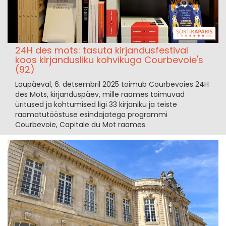
24H des mots: tasuta kirjandusfestival
koos kirjandusliku kohvikuga Courbevoie's
(92)
Laupäeval, 6. detsembril 2025 toimub Courbevoies 24H
des Mots, kirjanduspäev, mille raames toimuvad
üritused ja kohtumised ligi 33 kirjaniku ja teiste
raamatutööstuse esindajatega programmi
Courbevoie, Capitale du Mot raames.