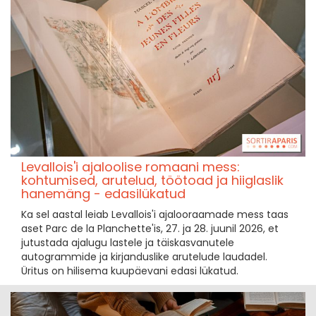
Levallois'i ajaloolise romaani mess:
kohtumised, arutelud, töötoad ja hiiglaslik
hanemäng - edasilükatud
Ka sel aastal leiab Levallois'i ajalooraamade mess taas
aset Parc de la Planchette'is, 27. ja 28. juunil 2026, et
jutustada ajalugu lastele ja täiskasvanutele
autogrammide ja kirjanduslike arutelude laudadel.
Üritus on hilisema kuupäevani edasi lükatud.