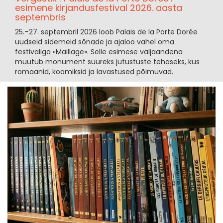
esimene kirjandusfestival 2026. aasta
septembris
25.–27. septembril 2026 loob Palais de la Porte Dorée
uudseid sidemeid sõnade ja ajaloo vahel oma
festivaliga «Maillage». Selle esimese väljaandena
muutub monument suureks jutustuste tehaseks, kus
romaanid, koomiksid ja lavastused põimuvad.