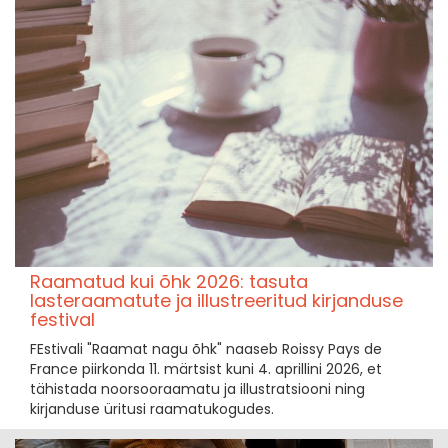
Raamatud kui õhk 2026: tasuta
lasteraamatute ja illustreeritud kirjanduse
festival
FEstivali "Raamat nagu õhk" naaseb Roissy Pays de
France piirkonda 11. märtsist kuni 4. aprillini 2026, et
tähistada noorsooraamatu ja illustratsiooni ning
kirjanduse üritusi raamatukogudes.