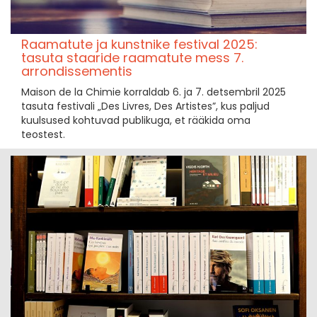
Raamatute ja kunstnike festival 2025:
tasuta staaride raamatute mess 7.
arrondissementis
Maison de la Chimie korraldab 6. ja 7. detsembril 2025
tasuta festivali „Des Livres, Des Artistes”, kus paljud
kuulsused kohtuvad publikuga, et rääkida oma
teostest.