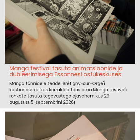
Manga festival tasuta animatsioonide ja
dubleerimisega Essonnesi ostukeskuses
Manga fännidele teade: Brétigny-sur-Orge'i
kaubanduskeskus korraldab taas oma Manga festival'i
rohkete tasuta tegevustega ajavahemikus 29.
augustist 5. septembrini 2026!