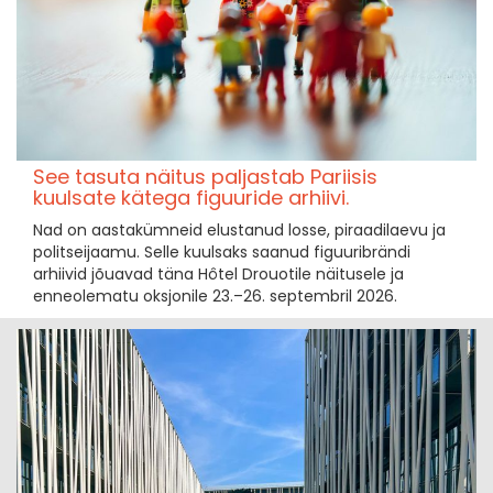
See tasuta näitus paljastab Pariisis
kuulsate kätega figuuride arhiivi.
Nad on aastakümneid elustanud losse, piraadilaevu ja
politseijaamu. Selle kuulsaks saanud figuuribrändi
arhiivid jõuavad täna Hôtel Drouotile näitusele ja
enneolematu oksjonile 23.–26. septembril 2026.