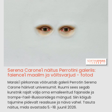
Serena Carone'i näitus Perrotini galeriis:
faience'i maailm ja võltsvarjud - fotod
Marais'i piirkonnas võõrustab galerii Perrotin Serena
Carone häirivat universumit. Ruumi sees segab
kunstnik rajalt välja oma emaileeritud fajanside ja
trompe-l’œil-illusioonidega mängud. Siin kõigub
tajumine pidevalt reaalsuse ja näiva vahel. Tasuta
näitus, mida avastada 5.–18. juunil 2026.