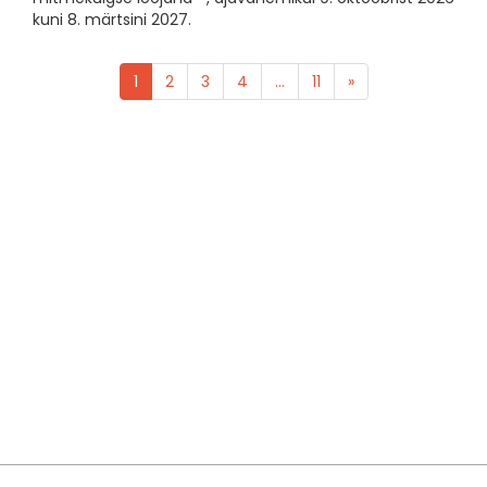
kuni 8. märtsini 2027.
1
2
3
4
...
11
»