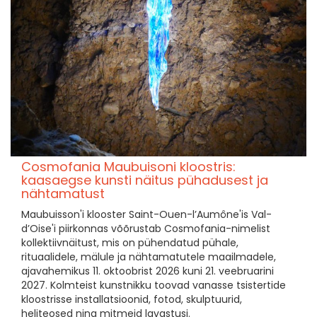
Cosmofania Maubuisoni kloostris:
kaasaegse kunsti näitus pühadusest ja
nähtamatust
Maubuisson'i klooster Saint-Ouen-l’Aumône'is Val-
d’Oise'i piirkonnas võõrustab Cosmofania-nimelist
kollektiivnäitust, mis on pühendatud pühale,
rituaalidele, mälule ja nähtamatutele maailmadele,
ajavahemikus 11. oktoobrist 2026 kuni 21. veebruarini
2027. Kolmteist kunstnikku toovad vanasse tsistertide
kloostrisse installatsioonid, fotod, skulptuurid,
heliteosed ning mitmeid lavastusi.