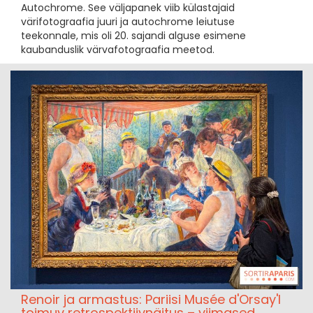
Autochrome. See väljapanek viib külastajaid
värifotograafia juuri ja autochrome leiutuse
teekonnale, mis oli 20. sajandi alguse esimene
kaubanduslik värvafotograafia meetod.
Renoir ja armastus: Pariisi Musée d'Orsay'l
toimuv retrospektiivnäitus – viimased