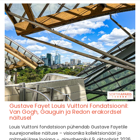
Gustave Fayet Louis Vuittoni Fondatsioonil:
Van Gogh, Gauguin ja Redon erakordsel
näitusel
Louis Vuittoni fondatsioon pühendab Gustave Fayetile
suurejoonelise näituse – visioonika kollektsionääri ja
mitmekülgse loojana –, ajavahemikul 9. oktoobrist 2026