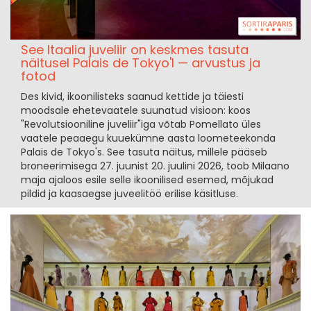
See Itaalia juveliir on keskmes tasuta
näitusel Palais de Tokyo'l — arvustus ja
fotod
Des kivid, ikoonilisteks saanud kettide ja täiesti
moodsale ehetevaatele suunatud visioon: koos
"Revolutsiooniline juveliir"iga võtab Pomellato üles
vaatele peaaegu kuuekümne aasta loometeekonda
Palais de Tokyo's. See tasuta näitus, millele pääseb
broneerimisega 27. juunist 20. juulini 2026, toob Milaano
maja ajaloos esile selle ikoonilised esemed, mõjukad
pildid ja kaasaegse juveelitöö erilise käsitluse.