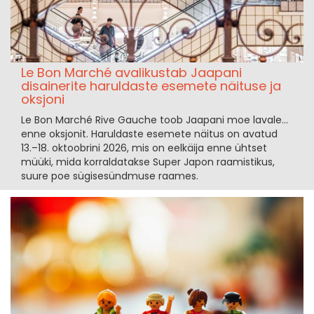
Le Bon Marché avalikustab Jaapani
disainerite haruldaste esemete näituse ja
oksjoni
Le Bon Marché Rive Gauche toob Jaapani moe lavale...
enne oksjonit. Haruldaste esemete näitus on avatud
13.–18. oktoobrini 2026, mis on eelkäija enne ühtset
müüki, mida korraldatakse Super Japon raamistikus,
suure poe sügisesündmuse raames.