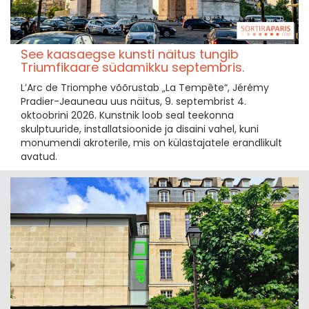
See kaasaegse kunsti näitus tungib
Triumfikaare südamikku septembris.
L’Arc de Triomphe võõrustab „La Tempête“, Jérémy
Pradier-Jeauneau uus näitus, 9. septembrist 4.
oktoobrini 2026. Kunstnik loob seal teekonna
skulptuuride, installatsioonide ja disaini vahel, kuni
monumendi akroterile, mis on külastajatele erandlikult
avatud.