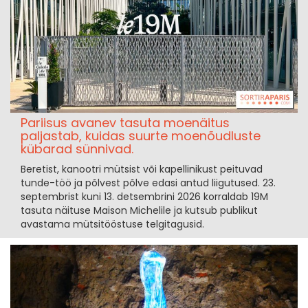
Pariisus avanev tasuta moe­näitus
paljastab, kuidas suurte moenõudluste
kübarad sünnivad.
Beretist, kanootri mütsist või kapellinikust peituvad
tunde-töö ja põlvest põlve edasi antud liigutused. 23.
septembrist kuni 13. detsembrini 2026 korraldab 19M
tasuta näituse Maison Michelile ja kutsub publikut
avastama mütsitööstuse telgitagusid.