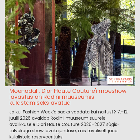
Moenädal : Dior Haute Couture'i moeshow
lavastus on Rodini muuseumis
külastamiseks avatud
Ja kui Fashion Week’d saaks vaadata kui näitust? 7.–12.
juulil 2026 avaldab Rodin’i muuseum suurele
avalikkusele Diori Haute Couture 2026–2027 sügis-
talvekogu show lavakujunduse, mis tavaliselt jääb
külalistele reserveerituks.