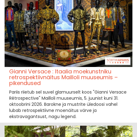
Gianni Versace : Itaalia moekunstniku
retrospektiivnäitus Mailloli muuseumis –
pikendused
Pariis riietub sel suvel glamuurselt koos "Gianni Versace
Rétrospective" Mailloli muuseumis, 5. juunist kuni 31.
oktoobrini 2026. Barokne ja mustrite üledoosi vahel
lubab retrospektiivne moenäitus värve ja
ekstravagantsust, nagu legend.