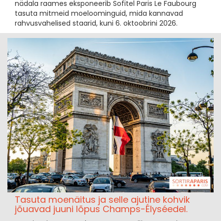
nädala raames eksponeerib Sofitel Paris Le Faubourg
tasuta mitmeid moeloominguid, mida kannavad
rahvusvahelised staarid, kuni 6. oktoobrini 2026.
Tasuta moenäitus ja selle ajutine kohvik
jõuavad juuni lõpus Champs-Élyséedel.