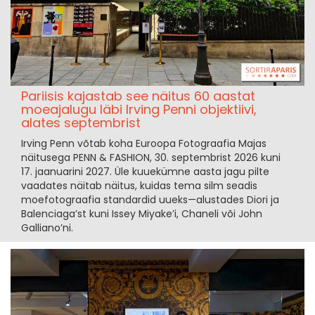
Pariisis kajastab see näitus 60 aastat
moeajalugu läbi Irving Penni objektiivi,
alates septembrist
Irving Penn võtab koha Euroopa Fotograafia Majas
näitusega PENN & FASHION, 30. septembrist 2026 kuni
17. jaanuarini 2027. Üle kuuekümne aasta jagu pilte
vaadates näitab näitus, kuidas tema silm seadis
moefotograafia standardid uueks—alustades Diori ja
Balenciaga’st kuni Issey Miyake’i, Chaneli või John
Galliano’ni.