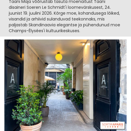
Taani Maja võõrustab tasuta moe­näitust Taani
disaineri Soeren Le Schmidt'i loomevärskusest, 24.
juunist 19. juulini 2026. Kõrge moe, kohandusega lõiked,
visandid ja arhiivid sulanduvad teekonnaks, mis
paljastab Skandinaavia elegantse ja pühendunud moe
Champs-Élysées'i kultuurikeskuses.