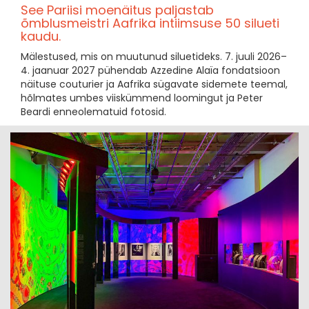
See Pariisi moenäitus paljastab
õmblusmeistri Aafrika intiimsuse 50 silueti
kaudu.
Mälestused, mis on muutunud siluetideks. 7. juuli 2026–
4. jaanuar 2027 pühendab Azzedine Alaïa fondatsioon
näituse couturier ja Aafrika sügavate sidemete teemal,
hõlmates umbes viiskümmend loomingut ja Peter
Beardi enneolematuid fotosid.