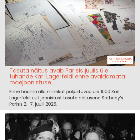
Tasuta näitus avab Parisis juulis üle
tuhande Karl Lagerfeldi enne avaldamata
moejoonistuse.
Enne haamri alla minekut paljastuvad üle 1000 Karl
Lagerfeldi uut joonistust tasuta näitusena Sotheby’s
Parisis 2.–7. juulil 2026.