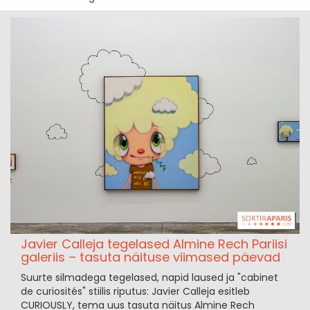
Javier Calleja tegelased Almine Rech Pariisi
galeriis – tasuta näituse viimased päevad
Suurte silmadega tegelased, napid laused ja "cabinet
de curiosités" stiilis riputus: Javier Calleja esitleb
CURIOUSLY, tema uus tasuta näitus Almine Rech