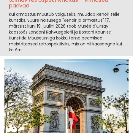
päevad
Kui armastus muutub valguseks, muudab Renoir selle
kunstiks. Suure näitusega "Renoir ja armastus" 17.
märtsist kuni 19. juulini 2026 toob Musée d'Orsay
koostöös Londoni Rahvusgalerii ja Bostoni Kaunite
Kunstide Muuseumiga kokku tema peamised
meistriteosed retrospektiiviks, mis on nii kaasaegne kui
ka õrn.