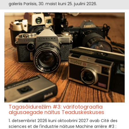
galeriis Pariisis, 30. maist kuni 25. juulini 2026.
Tagasõidurežiim #3: värifotograafia
algusaegade näitus Teaduskeskuses
1. detsembrist 2026 kuni oktoobrini 2027 avab Cité des
sciences et de l'industrie näituse Machine arrière #3 :