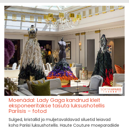
Moenädal: Lady Gaga kandnud kleit
eksponeeritakse tasuta luksushotellis
Pariisis – fotod
Sulged, kristallid ja muljetavaldavad siluetid leiavad
koha Pariisi luksushotellis. Haute Couture moeparadiide