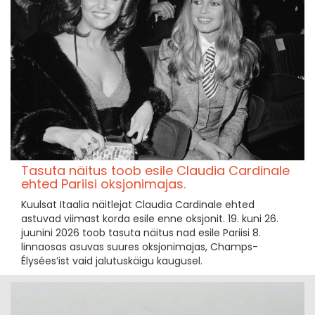
Tasuta näitus toob esile Claudia Cardinale
ehted Pariisi oksjonimajas.
Kuulsat Itaalia näitlejat Claudia Cardinale ehted
astuvad viimast korda esile enne oksjonit. 19. kuni 26.
juunini 2026 toob tasuta näitus nad esile Pariisi 8.
linnaosas asuvas suures oksjonimajas, Champs-
Élysées’ist vaid jalutuskäigu kaugusel.