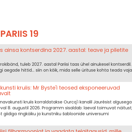
PARIIS 19
s ainsa kontserdina 2027. aastal: teave ja piletite
vrokibänd, tuleb 2027. aastal Pariisi taas ühel ainukesel kontserdil.
i aegade hittid… siin on kõik, mida selle ürituse kohta teada vaja
kunsti kruiis: Mr Byste'i teosed eksponeeruvad
valt
avakunsti kruiis korraldatakse Ourcq'i kanalil Jaurèsist algusega
al 8. augustil 2026. Programm sisaldab: laeval toimuvat näitust
 giidiga ringkäiku ja kunstniku šabloonide universumi
isi filharmooniat ja vaadata telgitagusid, mille