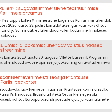
ulleri? : sügavalt immersiivne teatriuurimise
'is – meie arvamus
– Kes tappis kulleri ?, immersiivne kogemus Pariisis, mis ühendab
ates 2026. aasta 23. juulist korraldatakse igas kuus kaks õhtut,
 2 tundi ja 30 minutit, et lahendada kulleri kadumine linnakeses,
 saladust.
6: ujumist ja jooksmist ühendav võistlus naaseb
istreerimine
ks korraks 2026. aasta 30. augustil Villette basseinil. Programm
s ühendavad avavee ujumise ja jooksu ning on avatud erineva
scar Niemeyeri meistriteos ja Prantsuse
Pariisi peakorter
tesaadavaks jääv Niemeyer'i ruum on Prantsuse Kommunistliku
ariisi 19. linnaosas. Brasiilia arhitekti Oscar Niemeyeri üks
oseid, nähtav Euroopa pärandi päevade ajal... ja kuumalainete