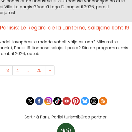
Sciences et de l'Industrie'is, kus teaduse vahendajad on ette
i Villette pargis Géode'i taga 12. augustil 2026, pärast
rjutust.
iisis: Le Regard de la Lanterne, salajane koht 19.
vadel tavapäraste radade vahelt välja astuda? Miks mitte
unkti, Pariisi 19. linnaosa salajast paika? Siin on programm, mis
ptembril 2026, ootab.
3
4
...
20
»
Sortir à Paris, Pariisi turismibüroo partner: