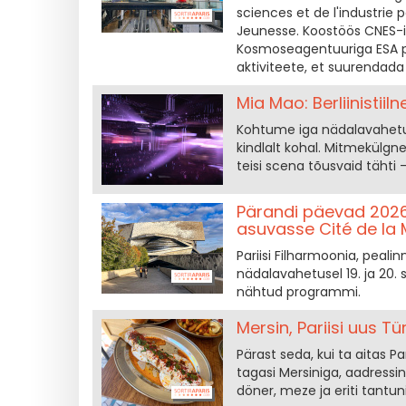
sciences et de l'industri
Jeunesse. Koostöös CNES-i 
Kosmoseagentuuriga ESA pa
aktiviteete, et suurendada
Mia Mao: Berliinistiil
Kohtume iga nädalavahetus M
kindlalt kohal. Mitmekülgn
teisi scena tõusvaid tähti
Pärandi päevad 2026:
asuvasse Cité de la 
Pariisi Filharmoonia, peal
nädalavahetusel 19. ja 20. 
nähtud programmi.
Mersin, Pariisi uus T
Pärast seda, kui ta aitas P
tagasi Mersiniga, aadressi
döner, meze ja eriti tantun