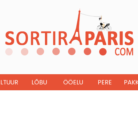
ULTUUR
LÕBU
ÖÖELU
PERE
PAK