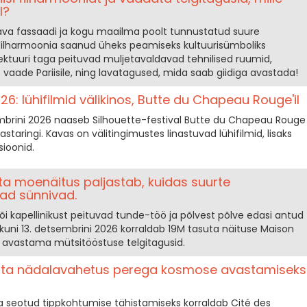
l?
ava fassaadi ja kogu maailma poolt tunnustatud suure
i Filharmoonia saanud üheks peamiseks kultuurisümboliks
ektuuri taga peituvad muljetavaldavad tehnilised ruumid,
 vaade Pariisile, ning lavatagused, mida saab giidiga avastada!
026: lühifilmid välikinos, Butte du Chapeau Rouge'il
tembrini 2026 naaseb Silhouette-festival Butte du Chapeau Rouge
staringi. Kavas on välitingimustes linastuvad lühifilmid, lisaks
sioonid.
ta moe­näitus paljastab, kuidas suurte
ad sünnivad.
või kapellinikust peituvad tunde-töö ja põlvest põlve edasi antud
 kuni 13. detsembrini 2026 korraldab 19M tasuta näituse Maison
ut avastama mütsitööstuse telgitagusid.
suta nädalavahetus perega kosmose avastamiseks
seotud tippkohtumise tähistamiseks korraldab Cité des