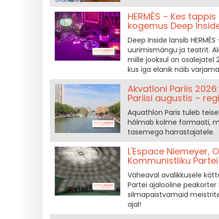
HERMÈS – Kes tappis k
kogemus Deep Inside
Deep Inside lansib HERMÈS 
uurimismängu ja teatrit. Al
mille jooksul on osalejatel
kus iga elanik näib varjama
Akvatloni Pariis 202
Pariisi augustis – reg
Aquathlon Paris tuleb teise
hõlmab kolme formaati, mi
tasemega harrastajatele.
L'Espace Niemeyer, O
Kommunistliku Partei 
Väheaval avalikkusele kät
Partei ajalooline peakorter P
silmapaistvamaid meistrite
ajal!