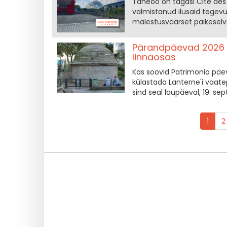
Täheöö on tagasi Cité des 
valmistanud ilusaid tegevus
mälestusväärset päikeselva
Pärandpäevad 2026 Par
linnaosas
Kas soovid Patrimonio päe
külastada Lanterne'i vaatep
sind seal laupäeval, 19. se
1
2