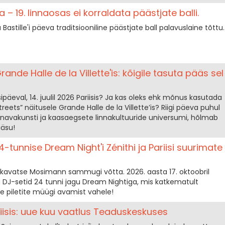
püha – 19. linnaosas ei korraldata päästjate balli.
u Bastille'i päeva traditsiooniline päästjate ball palavuslaine tõttu.
ande Halle de la Villette'is: kõigile tasuta pääs sel
isipäeval, 14. juulil 2026 Pariisis? Ja kas oleks ehk mõnus kasutada
eets” näitusele Grande Halle de la Villette’is? Riigi päeva puhul
 tänavakunsti ja kaasaegsete linnakultuuride universumi, hõlmab
ääsu!
tunnise Dream Night'i Zénithi ja Pariisi suurimate
 ei kavatse Mosimann sammugi võtta. 2026. aasta 17. oktoobril
a DJ-setid 24 tunni jagu Dream Nightiga, mis katkematult
ke piletite müügi avamist vahele!
isis: uue kuu vaatlus Teaduskeskuses