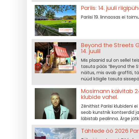
Pariis: 14. juuli riigi
Pariisi 19. linnaosas ei toim
Beyond the Streets Gr
14. juulil
Mis plaanid sul on sellel te
tasuta pääs “Beyond the Str
näitus, mis avab graffiti,
nüüd kõigile tasuta sissep
Mosimann käivitab 24-
klubide vahel.
Zénithist Pariisi klubideni
seob kunstnik kontserdid j
läbistab pealinna. Ärge jät
Tähtede öö 2026 Pari