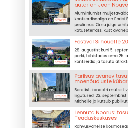
autor on Jean Nouve
Alumiiniumist muljetavald
kontserdisaaliga on Pariis
pealinnas. Oma julge arhit
katuseterrass, kust avaneb
Festival Silhouette 2
28. augustist kuni 5. sep
parki, tähistades oma 25. aa
kontserdid ja tasuta atrakt
Pariisus avanev tasu
moenõudluste kübar
Beretist, kanootri mütsist 
liigutused. 23. septembrist
Michelile ja kutsub publik
Lennuta Noorus: ta
Teaduskeskuses
Rahvusvahelise kosmosega 