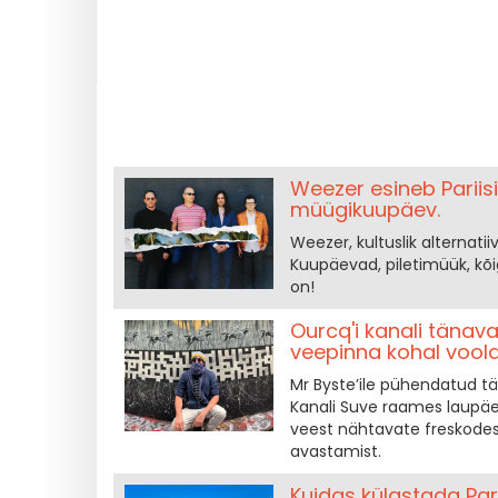
Weezer esineb Pariisi
müügikuupäev.
Weezer, kultuslik alternatii
Kuupäevad, piletimüük, kõig
on!
Ourcq'i kanali tänava
veepinna kohal voola
Mr Byste’ile pühendatud tän
Kanali Suve raames laupäev
veest nähtavate freskodest
avastamist.
Kuidas külastada Pari