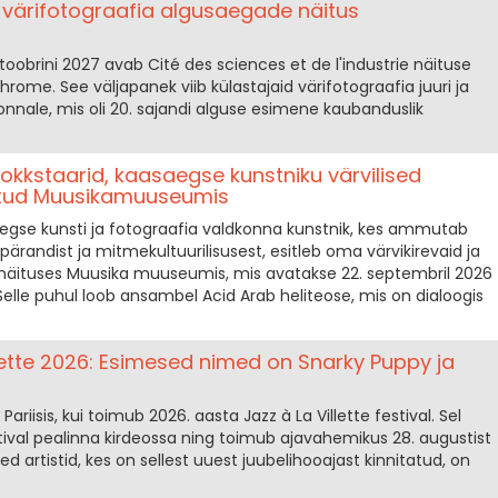
 värifotograafia algusaegade näitus
toobrini 2027 avab Cité des sciences et de l'industrie näituse
rome. See väljapanek viib külastajaid värifotograafia juuri ja
nale, mis oli 20. sajandi alguse esimene kaubanduslik
rokkstaarid, kaasaegse kunstniku värvilised
itud Muusikamuuseumis
aegse kunsti ja fotograafia valdkonna kunstnik, kes ammutab
ärandist ja mitmekultuurilisusest, esitleb oma värvikirevaid ja
 näituses Muusika muuseumis, mis avatakse 22. septembril 2026
7. Selle puhul loob ansambel Acid Arab heliteose, mis on dialoogis
llette 2026: Esimesed nimed on Snarky Puppy ja
Pariisis, kui toimub 2026. aasta Jazz à La Villette festival. Sel
ival pealinna kirdeossa ning toimub ajavahemikus 28. augustist
ed artistid, kes on sellest uuest juubelihooajast kinnitatud, on