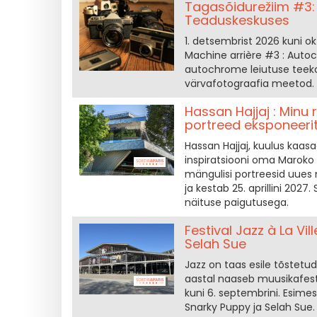
Tagasõidurežiim #3:
Teaduskeskuses
1. detsembrist 2026 kuni ok
Machine arrière #3 : Autoch
autochrome leiutuse teekon
värvafotograafia meetod.
Hassan Hajjaj : Minu 
portreed eksponeer
Hassan Hajjaj, kuulus kaas
inspiratsiooni oma Maroko p
mängulisi portreesid uues
ja kestab 25. aprillini 202
näituse paigutusega.
Festival Jazz à La Vi
Selah Sue
Jazz on taas esile tõstetud 
aastal naaseb muusikafest
kuni 6. septembrini. Esimes
Snarky Puppy ja Selah Sue.