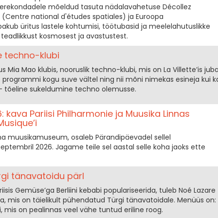
e perekondadele mõeldud tasuta nädalavahetuse Décollez
(Centre national d'études spatiales) ja Euroopa
kub üritus lastele kohtumisi, töötubasid ja meelelahutuslikke
 teadlikkust kosmosest ja avastustest.
ne techno-klubi
ia Mao klubis, nooruslik techno-klubi, mis on La Villette’is jub
e programmi kogu suve vältel ning nii mõni nimekas esineja kui k
 — tõeline sukeldumine techno olemusse.
 kava Pariisi Philharmonie ja Muusika Linnas
Musique’i
inna muusikamuseum, osaleb Pärandipäevadel sellel
septembril 2026. Jagame teile sel aastal selle koha jaoks ette
ürgi tänavatoidu pärl
ariisis Gemüse’ga Berliini kebabi populariseerida, tuleb Noé Lazare
na, mis on täielikult pühendatud Türgi tänavatoidale. Menüüs on:
i, mis on pealinnas veel vähe tuntud eriline roog.