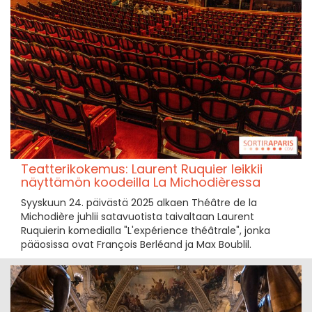
Teatterikokemus: Laurent Ruquier leikkii
näyttämön koodeilla La Michodièressa
Syyskuun 24. päivästä 2025 alkaen Théâtre de la
Michodière juhlii satavuotista taivaltaan Laurent
Ruquierin komedialla "L'expérience théâtrale", jonka
pääosissa ovat François Berléand ja Max Boublil.