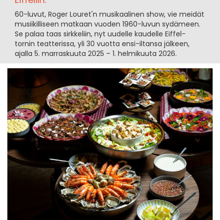
60-luvut, Roger Louret'n musikaalinen show, vie meidät
musiikilliseen matkaan vuoden 1960-luvun sydämeen.
Se palaa taas sirkkeliin, nyt uudelle kaudelle Eiffel-
tornin teatterissa, yli 30 vuotta ensi-iltansa jälkeen,
ajalla 5. marraskuuta 2025 – 1. helmikuuta 2026.