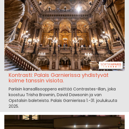
Kontrasti: Palais Garnierissa yhdistyvät
kolme tanssin visiota.
Pariisin kansallisooppera esittää Contrastes-illan, joka
koostuu Trisha Brownin, David Dawsonin ja van
Opstalsin baleteista. Palais Garnierissa 1.-31. joulukuuta
2025.