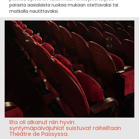
parasta aasialaista ruokaa mukaan otettavaksi tai
matkalla nautittavaksi.
Ilta oli alkanut niin hyvin:
syntymäpäiväjuhlat suistuvat raiteiltaan
Théâtre de Passyssa.