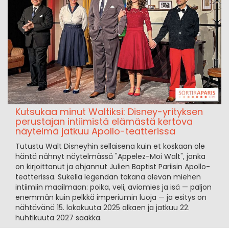
Kutsukaa minut Waltiksi: Disney-yrityksen
perustajan intiimistä elämästä kertova
näytelmä jatkuu Apollo-teatterissa
Tutustu Walt Disneyhin sellaisena kuin et koskaan ole
häntä nähnyt näytelmässä "Appelez-Moi Walt", jonka
on kirjoittanut ja ohjannut Julien Baptist Pariisin Apollo-
teatterissa. Sukella legendan takana olevan miehen
intiimiin maailmaan: poika, veli, aviomies ja isä — paljon
enemmän kuin pelkkä imperiumin luoja — ja esitys on
nähtävänä 15. lokakuuta 2025 alkaen ja jatkuu 22.
huhtikuuta 2027 saakka.