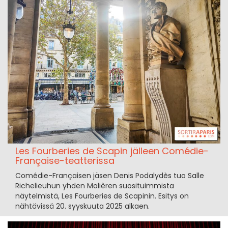
Les Fourberies de Scapin jälleen Comédie-
Française-teatterissa
Comédie-Françaisen jäsen Denis Podalydès tuo Salle
Richelieuhun yhden Molièren suosituimmista
näytelmistä, Les Fourberies de Scapinin. Esitys on
nähtävissä 20. syyskuuta 2025 alkaen.