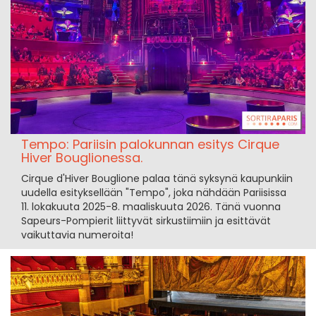
Tempo: Pariisin palokunnan esitys Cirque
Hiver Bouglionessa.
Cirque d'Hiver Bouglione palaa tänä syksynä kaupunkiin
uudella esityksellään "Tempo", joka nähdään Pariisissa
11. lokakuuta 2025-8. maaliskuuta 2026. Tänä vuonna
Sapeurs-Pompierit liittyvät sirkustiimiin ja esittävät
vaikuttavia numeroita!