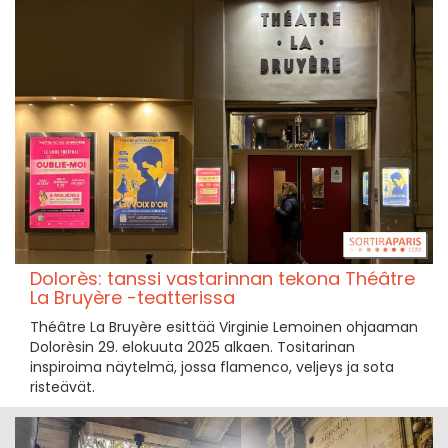
Dolorès: tanssi vastarinnan tekona Théâtre
La Bruyère -teatterissa
Théâtre La Bruyère esittää Virginie Lemoinen ohjaaman
Dolorèsin 29. elokuuta 2025 alkaen. Tositarinan
inspiroima näytelmä, jossa flamenco, veljeys ja sota
risteävät.