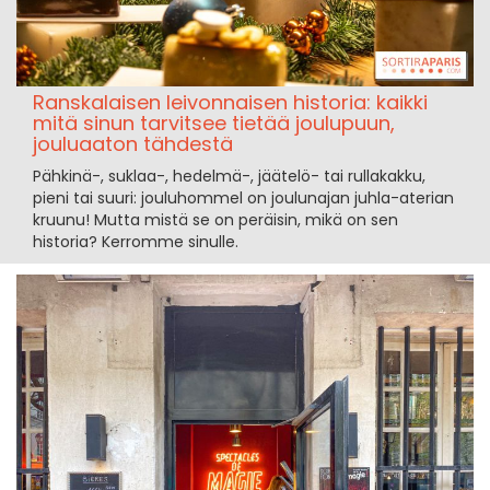
Ranskalaisen leivonnaisen historia: kaikki
mitä sinun tarvitsee tietää joulupuun,
jouluaaton tähdestä
Pähkinä-, suklaa-, hedelmä-, jäätelö- tai rullakakku,
pieni tai suuri: jouluhommel on joulunajan juhla-aterian
kruunu! Mutta mistä se on peräisin, mikä on sen
historia? Kerromme sinulle.