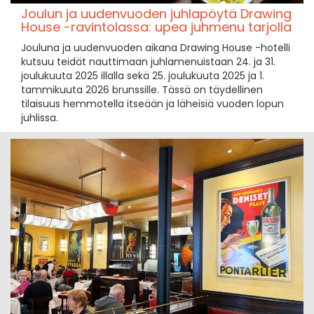
Joulun ja uudenvuoden juhlapöytä Drawing
House -ravintolassa: upea juhmenu tarjolla
Jouluna ja uudenvuoden aikana Drawing House -hotelli
kutsuu teidät nauttimaan juhlamenuistaan 24. ja 31.
joulukuuta 2025 illalla sekä 25. joulukuuta 2025 ja 1.
tammikuuta 2026 brunssille. Tässä on täydellinen
tilaisuus hemmotella itseään ja läheisiä vuoden lopun
juhlissa.