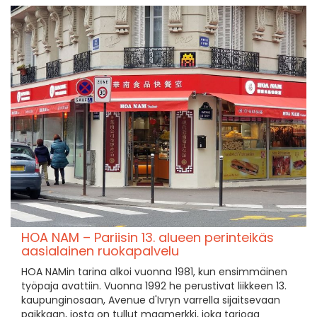
HOA NAM – Pariisin 13. alueen perinteikäs
aasialainen ruokapalvelu
HOA NAMin tarina alkoi vuonna 1981, kun ensimmäinen
työpaja avattiin. Vuonna 1992 he perustivat liikkeen 13.
kaupunginosaan, Avenue d'Ivryn varrella sijaitsevaan
paikkaan, josta on tullut maamerkki, joka tarjoaa