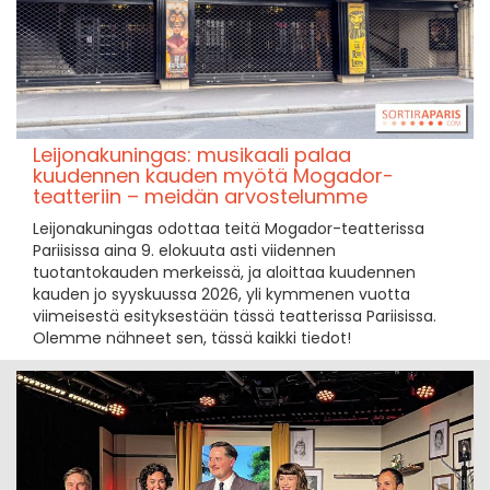
Leijonakuningas: musikaali palaa
kuudennen kauden myötä Mogador-
teatteriin – meidän arvostelumme
Leijonakuningas odottaa teitä Mogador-teatterissa
Pariisissa aina 9. elokuuta asti viidennen
tuotantokauden merkeissä, ja aloittaa kuudennen
kauden jo syyskuussa 2026, yli kymmenen vuotta
viimeisestä esityksestään tässä teatterissa Pariisissa.
Olemme nähneet sen, tässä kaikki tiedot!