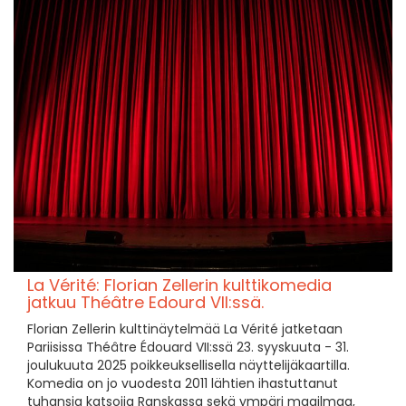
La Vérité: Florian Zellerin kulttikomedia
jatkuu Théâtre Edourd VII:ssä.
Florian Zellerin kulttinäytelmää La Vérité jatketaan
Pariisissa Théâtre Édouard VII:ssä 23. syyskuuta - 31.
joulukuuta 2025 poikkeuksellisella näyttelijäkaartilla.
Komedia on jo vuodesta 2011 lähtien ihastuttanut
tuhansia katsojia Ranskassa sekä ympäri maailmaa,