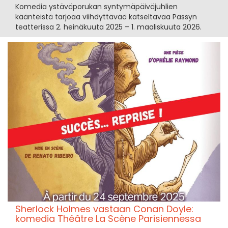
Komedia ystäväporukan syntymäpäiväjuhlien
käänteistä tarjoaa viihdyttävää katseltavaa Passyn
teatterissa 2. heinäkuuta 2025 – 1. maaliskuuta 2026.
Sherlock Holmes vastaan Conan Doyle:
komedia Théâtre La Scène Parisiennessa