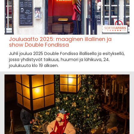
Jouluaatto 2025: maaginen illallinen ja
show Double Fondissa
Juhli joulua 2025 Double Fondissa illallisella ja esityksellä,
jossa yhdistyvät taikuus, huumori ja lähikuva, 24.
joulukuuta klo 19 alkaen.