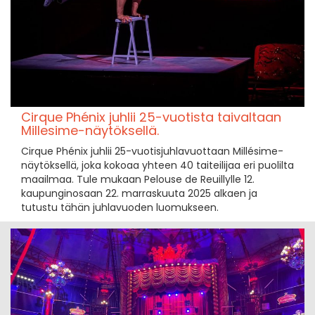
Cirque Phénix juhlii 25-vuotista taivaltaan
Millesime-näytöksellä.
Cirque Phénix juhlii 25-vuotisjuhlavuottaan Millésime-
näytöksellä, joka kokoaa yhteen 40 taiteilijaa eri puolilta
maailmaa. Tule mukaan Pelouse de Reuillylle 12.
kaupunginosaan 22. marraskuuta 2025 alkaen ja
tutustu tähän juhlavuoden luomukseen.