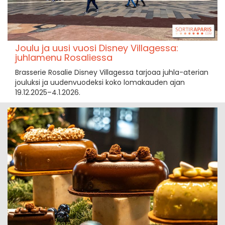
Joulu ja uusi vuosi Disney Villagessa:
juhlamenu Rosaliessa
Brasserie Rosalie Disney Villagessa tarjoaa juhla-aterian
jouluksi ja uudenvuodeksi koko lomakauden ajan
19.12.2025–4.1.2026.