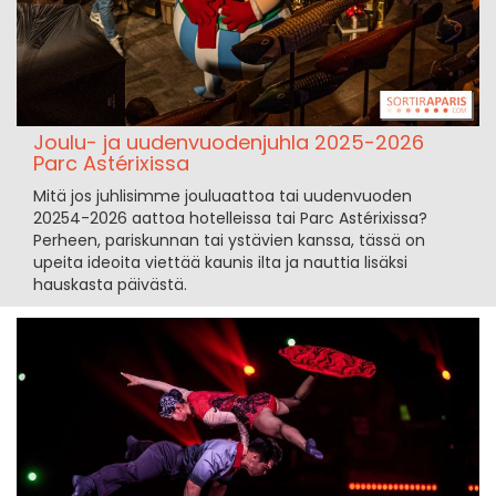
Joulu- ja uudenvuodenjuhla 2025-2026
Parc Astérixissa
Mitä jos juhlisimme jouluaattoa tai uudenvuoden
20254-2026 aattoa hotelleissa tai Parc Astérixissa?
Perheen, pariskunnan tai ystävien kanssa, tässä on
upeita ideoita viettää kaunis ilta ja nauttia lisäksi
hauskasta päivästä.