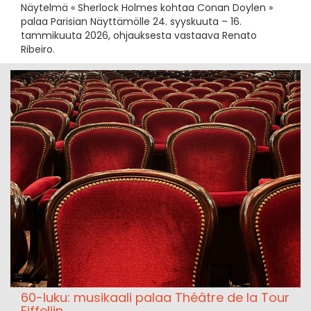
Näytelmä « Sherlock Holmes kohtaa Conan Doylen »
palaa Parisian Näyttämölle 24. syyskuuta – 16.
tammikuuta 2026, ohjauksesta vastaava Renato
Ribeiro.
60-luku: musikaali palaa Théâtre de la Tour
Eiffeliin.