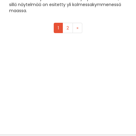
sillä näytelmää on esitetty yli kolmessakymmenessä
maassa.
1
2
»