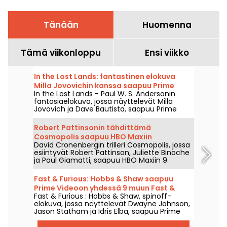
Tänään
Huomenna
Tämä viikonloppu
Ensi viikko
In the Lost Lands: fantastinen elokuva
Milla Jovovichin kanssa saapuu Prime
In the Lost Lands - Paul W. S. Andersonin
Videoon
fantasiaelokuva, jossa näyttelevät Milla
Jovovich ja Dave Bautista, saapuu Prime
Videoon 7. elokuuta 2026.
Robert Pattinsonin tähdittämä
Cosmopolis saapuu HBO Maxiin
David Cronenbergin trilleri Cosmopolis, jossa
esiintyvät Robert Pattinson, Juliette Binoche
ja Paul Giamatti, saapuu HBO Maxiin 9.
elokuuta 2026.
Fast & Furious: Hobbs & Shaw saapuu
Prime Videoon yhdessä 9 muun Fast &
Fast & Furious : Hobbs & Shaw, spinoff-
Furious -elokuvan kanssa
elokuva, jossa näyttelevät Dwayne Johnson,
Jason Statham ja Idris Elba, saapuu Prime
Videoon 1. elokuuta 2026.