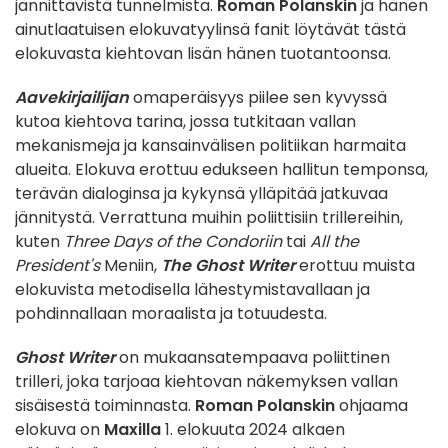
jännittävistä tunnelmista.
Roman Polanskin
ja hänen
ainutlaatuisen elokuvatyylinsä fanit löytävät tästä
elokuvasta kiehtovan lisän hänen tuotantoonsa.
Aavekirjailijan
omaperäisyys piilee sen kyvyssä
kutoa kiehtova tarina, jossa tutkitaan vallan
mekanismeja ja kansainvälisen politiikan harmaita
alueita. Elokuva erottuu edukseen hallitun temponsa,
terävän dialoginsa ja kykynsä ylläpitää jatkuvaa
jännitystä. Verrattuna muihin poliittisiin trillereihin,
kuten
Three Days of the Condoriin
tai
All the
President's
Meniin,
The Ghost Writer
erottuu muista
elokuvista metodisella lähestymistavallaan ja
pohdinnallaan moraalista ja totuudesta.
Ghost Writer
on mukaansatempaava poliittinen
trilleri, joka tarjoaa kiehtovan näkemyksen vallan
sisäisestä toiminnasta.
Roman Polanskin
ohjaama
elokuva on
Maxilla
1. elokuuta 2024 alkaen