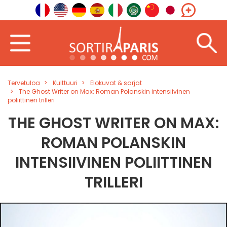
Tervetuloa
Kulttuuri
Elokuvat & sarjat
The Ghost Writer on Max: Roman Polanskin intensiivinen
poliittinen trilleri
THE GHOST WRITER ON MAX:
ROMAN POLANSKIN
INTENSIIVINEN POLIITTINEN
TRILLERI