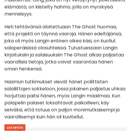
elämästä, on kiistelty hahmo, jolla on myrskyisä
menneisyys.
Heti tehtävänsä aloitettuaan The Ghost huomaa,
että projekti on täynnä vaaroja. Hänen edeltäjänsä,
joka oli myös Langin entinen oikea käsi, on kuollut
salaperäisissä olosuhteissa. Tutustuessaan Langin
kirjoituksiin ja salaisuuksiin The Ghost alkaa paljastaa
vaarallisia tietoja, jotka voivat vaarantaa hänen
oman henkensä.
Haamun tutkimukset vievät hänet poliittisten
salaliittojen sokkeloon, jossa jokainen paljastus uhkaa
horjuttaa paitsi hänen, myös Langin maailmaa. Kun
palapelin palaset loksahtavat paikoilleen, käy
selväksi, että totuus on paljon monimutkaisempi ja
vaarallisempi kuin hän oli kuvitellut.
LUE MYÖS