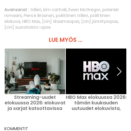
Avainsanat :
trilleri
,
kim cattrall
,
Ewan McGregor
,
polanski
romaani
,
Pierce Brosnan
,
poliittinen trilleri
,
poliittinen
elokuva
,
HBO Max
,
[cin] draamaopas
,
[cin] jännitysopas
,
[cin] suoratoisto-opas
LUE MYÖS ...
Streaming-uudet
HBO Max elokuussa 2026:
elokuussa 2026: elokuvat
tämän kuukauden
ja sarjat katsottavissa
uutuudet elokuvista,
Netflixissä, Disney+-lla ja
sarjoista ja urheilusta
Prime Videolla
KOMMENTIT