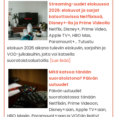
Streaming-uudet elokuussa
2026: elokuvat ja sarjat
katsottavissa Netflixissä,
Disney+-lla ja Prime Videolla
Netflix, Disney+, Prime Video,
Apple TV+, HBO Max,
Paramount+… Tutustu
elokuun 2026 aikana tuleviin elokuviin, sarjoihin ja
VOD-julkaisuihin, joita voi katsella
suoratoistoalustoilla.
[Lue lisää]
Mitä katsoa tänään
suoratoistona? Päivän
uutuudet
Päivän uutuudet
suoratoistossa: tänään
Netflixiin, Prime Videoon,
Disney+:aan, Apple TV+:aan,
HBO Maxiin, Paramount+:aan ja VOD:iin lisätyt