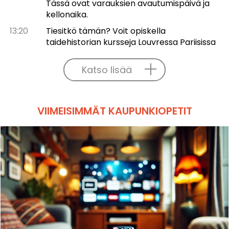
Tässä ovat varauksien avautumispäivä ja
kellonaika.
13:20
Tiesitkö tämän? Voit opiskella
taidehistorian kursseja Louvressa Pariisissa
Katso lisää
VIIMEISIMMÄT KAUPUNKIOPETIT