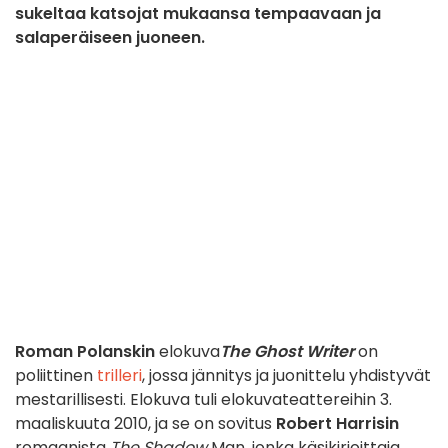
sukeltaa katsojat mukaansa tempaavaan ja
salaperäiseen juoneen.
Roman Polanskin
elokuva
The Ghost Writer
on
poliittinen
trilleri
, jossa jännitys ja juonittelu yhdistyvät
mestarillisesti. Elokuva tuli elokuvateattereihin 3.
maaliskuuta 2010, ja se on sovitus
Robert Harrisin
romaanista
The Shadow
Man, jonka käsikirjoittaja