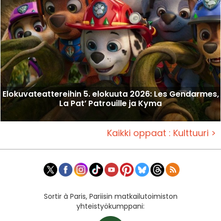
Elokuvateattereihin 5. elokuuta 2026: Les Gendarmes,
La Pat’ Patrouille ja Kyma
Kaikki oppaat : Kulttuuri >
Sortir à Paris, Pariisin matkailutoimiston
yhteistyökumppani: