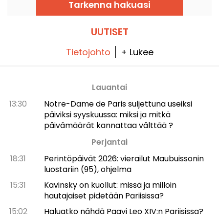
Tarkenna hakuasi
UUTISET
Tietojohto
+ Lukee
Lauantai
13:30
Notre-Dame de Paris suljettuna useiksi
päiviksi syyskuussa: miksi ja mitkä
päivämäärät kannattaa välttää ?
Perjantai
18:31
Perintöpäivät 2026: vierailut Maubuissonin
luostariin (95), ohjelma
15:31
Kavinsky on kuollut: missä ja milloin
hautajaiset pidetään Pariisissa?
15:02
Haluatko nähdä Paavi Leo XIV:n Pariisissa?