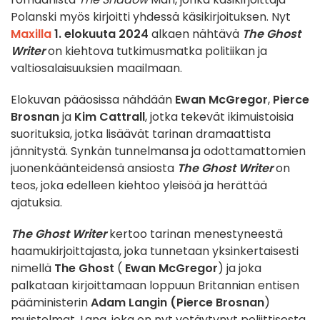
Polanski myös kirjoitti yhdessä käsikirjoituksen. Nyt
Maxilla
1. elokuuta 2024
alkaen nähtävä
The Ghost
Writer
on kiehtova tutkimusmatka politiikan ja
valtiosalaisuuksien maailmaan.
Elokuvan pääosissa nähdään
Ewan McGregor
,
Pierce
Brosnan
ja
Kim Cattrall
, jotka tekevät ikimuistoisia
suorituksia, jotka lisäävät tarinan dramaattista
jännitystä. Synkän tunnelmansa ja odottamattomien
juonenkäänteidensä ansiosta
The Ghost Writer
on
teos, joka edelleen kiehtoo yleisöä ja herättää
ajatuksia.
The Ghost Writer
kertoo tarinan menestyneestä
haamukirjoittajasta, joka tunnetaan yksinkertaisesti
nimellä
The Ghost
(
Ewan McGregor
) ja joka
palkataan kirjoittamaan loppuun Britannian entisen
pääministerin
Adam Langin
(Pierce Brosnan
)
muistelmat. Lang, joka on nyt vetäytynyt poliittisesta