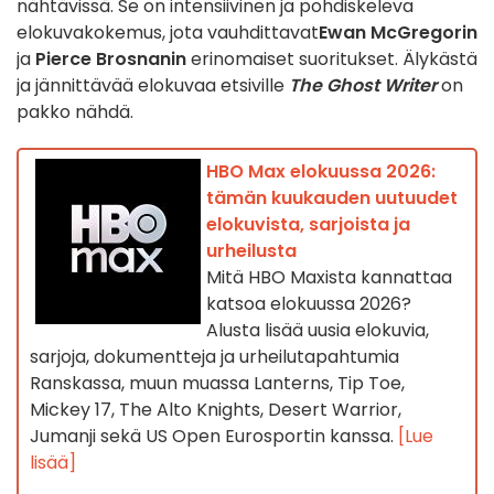
nähtävissä. Se on intensiivinen ja pohdiskeleva
elokuvakokemus, jota vauhdittavat
Ewan McGregorin
ja
Pierce Brosnanin
erinomaiset suoritukset. Älykästä
ja jännittävää elokuvaa etsiville
The Ghost Writer
on
pakko nähdä.
HBO Max elokuussa 2026:
tämän kuukauden uutuudet
elokuvista, sarjoista ja
urheilusta
Mitä HBO Maxista kannattaa
katsoa elokuussa 2026?
Alusta lisää uusia elokuvia,
sarjoja, dokumentteja ja urheilutapahtumia
Ranskassa, muun muassa Lanterns, Tip Toe,
Mickey 17, The Alto Knights, Desert Warrior,
Jumanji sekä US Open Eurosportin kanssa.
[Lue
lisää]