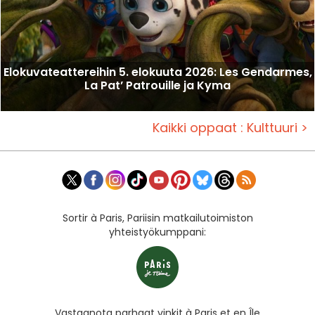
Elokuvateattereihin 5. elokuuta 2026: Les Gendarmes,
La Pat’ Patrouille ja Kyma
Kaikki oppaat : Kulttuuri >
Sortir à Paris, Pariisin matkailutoimiston
yhteistyökumppani:
Vastaanota parhaat vinkit à Paris et en Île