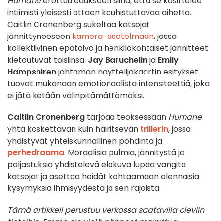
Humane
erottuu edukseen siinä, että se käsittelee
intiimisti yleisesti ottaen kauhistuttavaa aihetta.
Caitlin Cronenberg sukeltaa katsojat
jännittyneeseen
kamera-asetelmaan
, jossa
kollektiivinen epätoivo ja henkilökohtaiset jännitteet
kietoutuvat toisiinsa.
Jay Baruchelin
ja
Emily
Hampshiren
johtaman näyttelijäkaartin esitykset
tuovat mukanaan emotionaalista intensiteettiä, joka
ei jätä ketään välinpitämättömäksi.
Caitlin Cronenberg
tarjoaa teoksessaan
Humane
yhtä koskettavan kuin häiritsevän
trillerin
, jossa
yhdistyvät yhteiskunnallinen pohdinta ja
perhedraama
. Moraalisia pulmia, jännitystä ja
paljastuksia yhdistelevä elokuva lupaa vangita
katsojat ja asettaa heidät kohtaamaan olennaisia
kysymyksiä ihmisyydestä ja sen rajoista.
Tämä artikkeli perustuu verkossa saatavilla oleviin