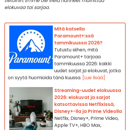
tietoihin. Emme ole vielä nähneet mainittua
elokuvaa tai sarjaa.
Mitä katsella
Paramount+:ssä
tammikuussa 2026?
Tutustu siihen, mitä
Paramount+ tarjoaa
tammikuussa 2026: kaikki
uudet sarjat ja elokuvat, jotka
on syytä huomioida tänä kuussa.
[Lue lisää]
Streaming-uudet elokuussa
2026: elokuvat ja sarjat
katsottavissa Netflixissä,
Disney+-lla ja Prime Videolla
Netflix, Disney+, Prime Video,
Apple TV+, HBO Max,