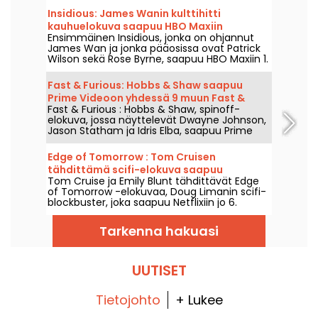
Insidious: James Wanin kulttihitti
kauhuelokuva saapuu HBO Maxiin
Ensimmäinen Insidious, jonka on ohjannut
James Wan ja jonka pääosissa ovat Patrick
Wilson sekä Rose Byrne, saapuu HBO Maxiin 1.
elokuuta 2026.
Fast & Furious: Hobbs & Shaw saapuu
Prime Videoon yhdessä 9 muun Fast &
Fast & Furious : Hobbs & Shaw, spinoff-
Furious -elokuvan kanssa
elokuva, jossa näyttelevät Dwayne Johnson,
Jason Statham ja Idris Elba, saapuu Prime
Videoon 1. elokuuta 2026.
Edge of Tomorrow : Tom Cruisen
tähdittämä scifi-elokuva saapuu
Tom Cruise ja Emily Blunt tähdittävät Edge
Netflixiin
of Tomorrow -elokuvaa, Doug Limanin scifi-
blockbuster, joka saapuu Netflixiin jo 6.
elokuuta 2026.
Tarkenna hakuasi
UUTISET
Tietojohto
+ Lukee