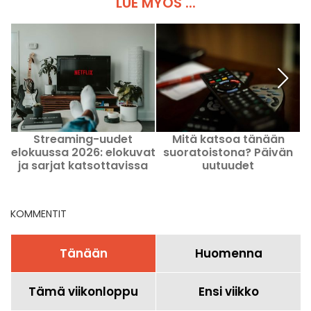
LUE MYÖS ...
Streaming-uudet
Mitä katsoa tänään
I
elokuussa 2026: elokuvat
suoratoistona? Päivän
ja sarjat katsottavissa
uutuudet
o
Netflixissä, Disney+-lla ja
Prime Videolla
KOMMENTIT
Tänään
Huomenna
Tämä viikonloppu
Ensi viikko