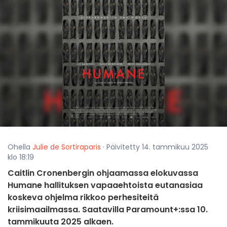
Ohella
Julie de Sortiraparis
· Päivitetty 14. tammikuu 2025
klo 18:19
Caitlin Cronenbergin ohjaamassa elokuvassa
Humane hallituksen vapaaehtoista eutanasiaa
koskeva ohjelma rikkoo perhesiteitä
kriisimaailmassa. Saatavilla Paramount+:ssa 10.
tammikuuta 2025 alkaen.