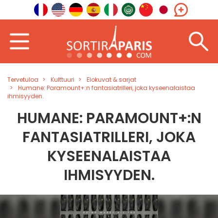
Tervetuloa
Kulttuuri
Elokuvat & sarjat
Humane: Paramount+:n fantasiatrilleri, joka kyseenalaistaa
ihmisyyden.
HUMANE: PARAMOUNT+:N
FANTASIATRILLERI, JOKA
KYSEENALAISTAA
IHMISYYDEN.