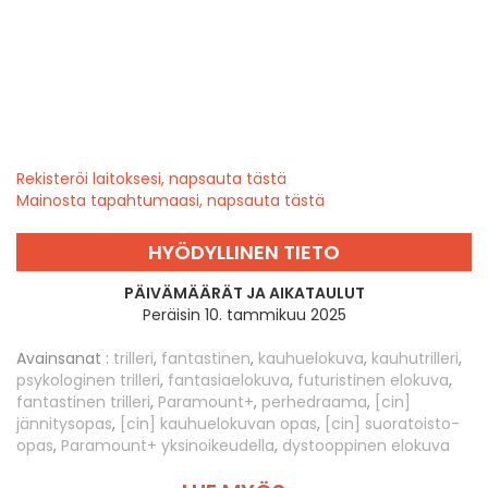
Rekisteröi laitoksesi, napsauta tästä
Mainosta tapahtumaasi, napsauta tästä
HYÖDYLLINEN TIETO
PÄIVÄMÄÄRÄT JA AIKATAULUT
Peräisin 10. tammikuu 2025
Avainsanat :
trilleri
,
fantastinen
,
kauhuelokuva
,
kauhutrilleri
,
psykologinen trilleri
,
fantasiaelokuva
,
futuristinen elokuva
,
fantastinen trilleri
,
Paramount+
,
perhedraama
,
[cin]
jännitysopas
,
[cin] kauhuelokuvan opas
,
[cin] suoratoisto-
opas
,
Paramount+ yksinoikeudella
,
dystooppinen elokuva