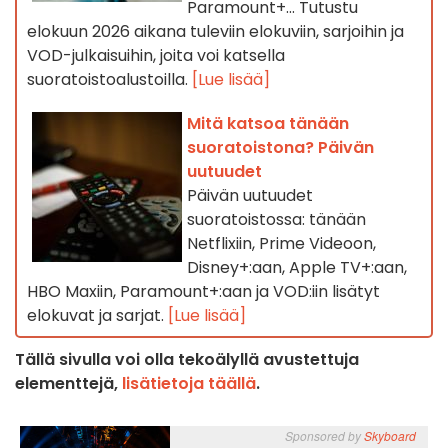
Paramount+… Tutustu
elokuun 2026 aikana tuleviin elokuviin, sarjoihin ja
VOD-julkaisuihin, joita voi katsella
suoratoistoalustoilla.
[Lue lisää]
Mitä katsoa tänään
suoratoistona? Päivän
uutuudet
Päivän uutuudet
suoratoistossa: tänään
Netflixiin, Prime Videoon,
Disney+:aan, Apple TV+:aan,
HBO Maxiin, Paramount+:aan ja VOD:iin lisätyt
elokuvat ja sarjat.
[Lue lisää]
Tällä sivulla voi olla tekoälyllä avustettuja
elementtejä,
lisätietoja täällä
.