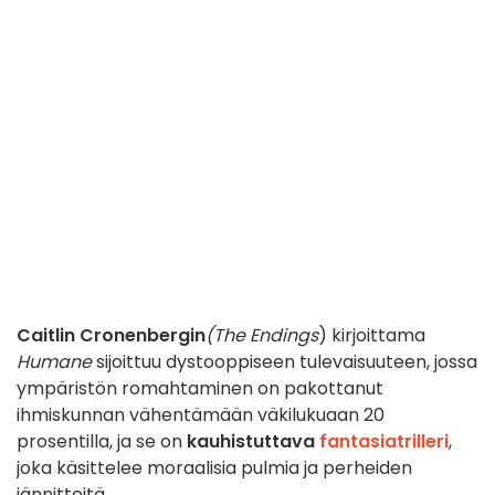
Caitlin Cronenbergin
(The Endings
) kirjoittama
Humane
sijoittuu dystooppiseen tulevaisuuteen, jossa
ympäristön romahtaminen on pakottanut
ihmiskunnan vähentämään väkilukuaan 20
prosentilla, ja se on
kauhistuttava
fantasiatrilleri
,
joka käsittelee moraalisia pulmia ja perheiden
jännitteitä.