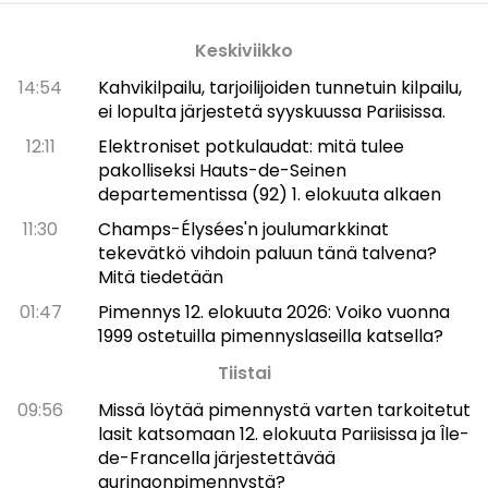
Keskiviikko
14:54
Kahvikilpailu, tarjoilijoiden tunnetuin kilpailu,
ei lopulta järjestetä syyskuussa Pariisissa.
12:11
Elektroniset potkulaudat: mitä tulee
pakolliseksi Hauts-de-Seinen
departementissa (92) 1. elokuuta alkaen
11:30
Champs-Élysées'n joulumarkkinat
tekevätkö vihdoin paluun tänä talvena?
Mitä tiedetään
01:47
Pimennys 12. elokuuta 2026: Voiko vuonna
1999 ostetuilla pimennyslaseilla katsella?
Tiistai
09:56
Missä löytää pimennystä varten tarkoitetut
lasit katsomaan 12. elokuuta Pariisissa ja Île-
de-Francella järjestettävää
auringonpimennystä?