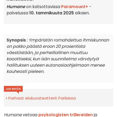
Humane
on katsottavissa
Paramount+
-
palvelussa
10. tammikuuta 2025
alkaen.
Synopsis
: Ympäristön romahdettua ihmiskunnan
on pakko päästä eroon 20 prosentista
väestöstään, ja perheillallinen muuttuu
kaoottiseksi, kun isän suunnitelma värväytyä
hallituksen uuteen eutanasiaohjelmaan menee
kauheasti pieleen.
LUE MYÖS
Parhaat elokuvateatterit Pariisissa
Humane
vetoaa
psykologisten trillereiden
ja