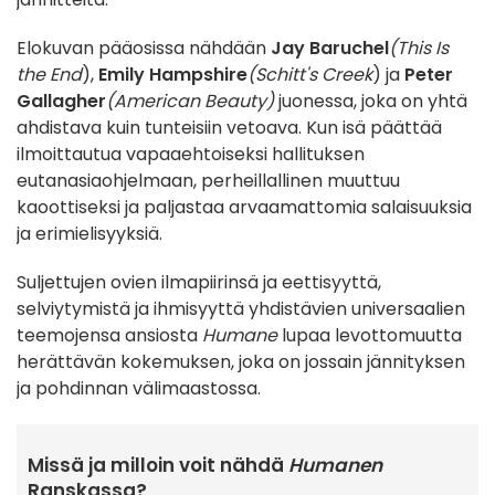
Elokuvan pääosissa nähdään
Jay Baruchel
(This Is
the End
),
Emily Hampshire
(Schitt's Creek
) ja
Peter
Gallagher
(American Beauty)
juonessa, joka on yhtä
ahdistava kuin tunteisiin vetoava. Kun isä päättää
ilmoittautua vapaaehtoiseksi hallituksen
eutanasiaohjelmaan, perheillallinen muuttuu
kaoottiseksi ja paljastaa arvaamattomia salaisuuksia
ja erimielisyyksiä.
Suljettujen ovien ilmapiirinsä ja eettisyyttä,
selviytymistä ja ihmisyyttä yhdistävien universaalien
teemojensa ansiosta
Humane
lupaa levottomuutta
herättävän kokemuksen, joka on jossain jännityksen
ja pohdinnan välimaastossa.
Missä ja milloin voit nähdä
Humanen
Ranskassa?