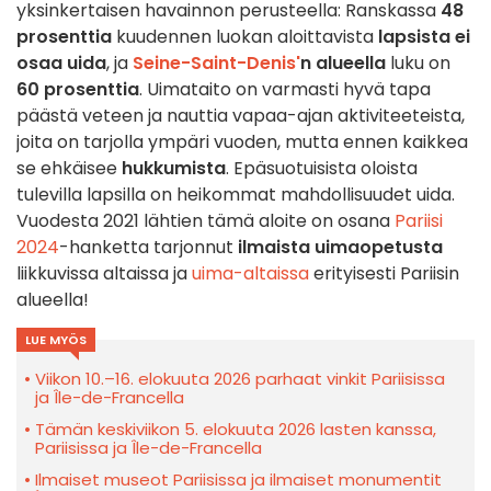
yksinkertaisen havainnon perusteella: Ranskassa
48
prosenttia
kuudennen luokan aloittavista
lapsista
ei
osaa uida
, ja
Seine-Saint-Denis'
n alueella
luku on
60 prosenttia
. Uimataito on varmasti hyvä tapa
päästä veteen ja nauttia vapaa-ajan aktiviteeteista,
joita on tarjolla ympäri vuoden, mutta ennen kaikkea
se ehkäisee
hukkumista
. Epäsuotuisista oloista
tulevilla lapsilla on heikommat mahdollisuudet uida.
Vuodesta 2021 lähtien tämä aloite on osana
Pariisi
2024
-hanketta tarjonnut
ilmaista uimaopetusta
liikkuvissa altaissa ja
uima-altaissa
erityisesti Pariisin
alueella!
LUE MYÖS
Viikon 10.–16. elokuuta 2026 parhaat vinkit Pariisissa
ja Île-de-Francella
Tämän keskiviikon 5. elokuuta 2026 lasten kanssa,
Pariisissa ja Île-de-Francella
Ilmaiset museot Pariisissa ja ilmaiset monumentit