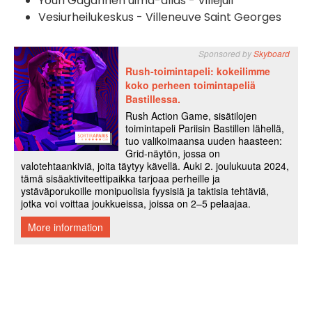
Youri Gagarinen uima-allas - Villejuif
Vesiurheilukeskus - Villeneuve Saint Georges