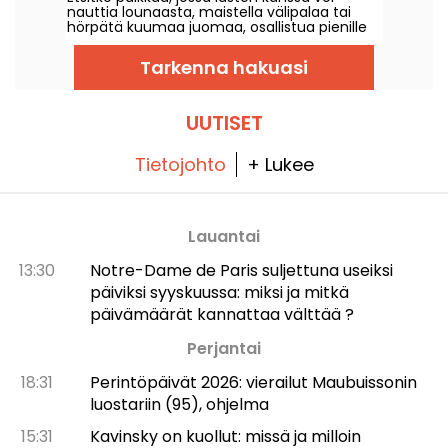
nauttia lounaasta, maistella välipalaa tai
hörpätä kuumaa juomaa, osallistua pienille
suunnattuun virikkeelliseen työpajaan… sekä
löytää lelukaupan, josta löytyy lukuisia
Tarkenna hakuasi
lahjoja? Matka vie meidät Pariisin 15.
arrondissementin Vaugirardin alueelle,
Mombiniin.
UUTISET
Tietojohto
+ Lukee
Lauantai
13:30
Notre-Dame de Paris suljettuna useiksi
päiviksi syyskuussa: miksi ja mitkä
päivämäärät kannattaa välttää ?
Perjantai
18:31
Perintöpäivät 2026: vierailut Maubuissonin
luostariin (95), ohjelma
15:31
Kavinsky on kuollut: missä ja milloin