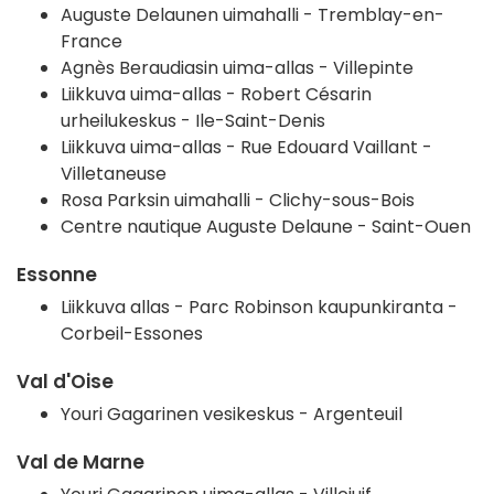
Auguste Delaunen uimahalli - Tremblay-en-
France
Agnès Beraudiasin uima-allas - Villepinte
Liikkuva uima-allas - Robert Césarin
urheilukeskus -
Ile-Saint-Denis
Liikkuva uima-allas - Rue Edouard Vaillant -
Villetaneuse
Rosa Parksin uimahalli -
Clichy-sous-Bois
Centre nautique Auguste Delaune -
Saint-Ouen
Essonne
Liikkuva allas - Parc Robinson kaupunkiranta -
Corbeil-Essones
Val d'Oise
Youri Gagarinen vesikeskus -
Argenteuil
Val de Marne