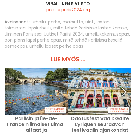
VIRALLINEN SIVUSTO
presse.paris2024.org
Avainsanat :
urheilu
,
perhe
,
maksutta
,
uinti
,
lasten
toimintaa
,
lapsiurheilu
,
mitä tehdä Pariisissa lasten kanssa
,
Uiminen Pariisissa
,
Uutiset Pariisi 2024
,
urheilukokemusopas
,
bon plans lapsi perhe opas
,
mitä tehdä Pariisissa kesällä
perheopas
,
urheilu lapset perhe opas
LUE MYÖS ...
Pariisin ja Île-de-
Odotusfestivaali: Gaîté
France’n ilmaiset uima-
Lyriquen seuraavan
altaat ja
festivaalin ajankohdat
F
uintimahdollisuudet