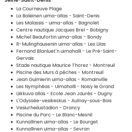
Seine-Saint-Denis
La Courneuve Plage
La Baleinen uima-allas - Saint-Denis
Les Malassis - uima-allas - Bagnolet
Centre nautique Jacques Brel - Bobigny
Michel Beaufortin uima-allas - Bondy
R-Mulinghausenin uima-allas - Les Lilas
Fernand Blanluet'n uimahalli - Le Pré-Saint-
Gervais
Stade nautique Maurice Thorez - Montreuil
Piscine des Murs à pêches - Montreuil
Jean Guimierin uima-allas - Romainville
Les Nymphéas - Uimahalli -
Noisy le Grand
Liikkuva allas - Ecole Jean Jaurès - Dugny
L'Odyssée-vesikeskus - Aulnay-sous-Bois
Vesiurheilustadion - Drancy
Piscine du Parc - Le Blanc-Mesnil
Kunnallinen uima-allas - Le Bourget
Kunnallinen uima-allas - Sevran