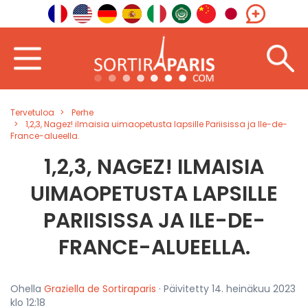
Tervetuloa
Perhe
1,2,3, Nagez! ilmaisia uimaopetusta lapsille Pariisissa ja Ile-de-
France-alueella.
1,2,3, NAGEZ! ILMAISIA
UIMAOPETUSTA LAPSILLE
PARIISISSA JA ILE-DE-
FRANCE-ALUEELLA.
Ohella
Graziella de Sortiraparis
· Päivitetty 14. heinäkuu 2023
klo 12:18