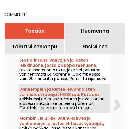
vuonna 2026, kesän
parhaat vinkit
KOMMENTIT
Tänään
Huomenna
Tämä viikonloppu
Ensi viikko
Les Polinsons, vauvojen ja lasten
leikkihuone, jossa on söpö teehuone.
Les Polinsons on osoite, joka voi pelastaa
vanhemmat! La Garenne-Colombesissa,
vain 20 minuutin päässä Pariisista sijaitseva
uusi leikkihuone tarjoaa rauhallisen
Montessori-ympäristön vauvoille
Vanhempien ja lasten leivonnaisten
syntymästä alkaen ja lapsille noin 12-
valmistustyöpajat HOBAssa, Parc des
vuotiaiksi asti sekä suloisen teehuoneen
Kokkikurssi on hauska, mutta jos voit ottaa
Batignollesin ruokakeskuksessa (17.
vanhemmille. Rauhan tyyssija pariisilaisille
lapsesi mukaan, se on vielä parempi!
perheille. Avataan uudelleen 27. huhtikuuta,
arrondissement)
Opettele siis valmistamaan keksejä,
varauksia suositellaan!
muffineja ja muita välipalakakkuja HOBA:n
koko vuoden ajan järjestämissä vanhempien
Mombini, leluliike, vaunukahvila ja
ja lasten kokkaustilaisuuksissa.
vanhempien ja lasten yhteiset työpajat,
Etsitkö paikkaa, jossa lasten kanssa voi
15. kaupunginosassa.