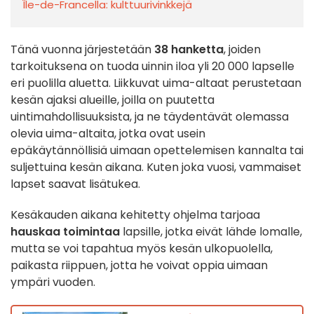
Île-de-Francella: kulttuurivinkkejä
Tänä vuonna järjestetään
38 hanketta
, joiden
tarkoituksena on tuoda uinnin iloa yli 20 000 lapselle
eri puolilla aluetta. Liikkuvat uima-altaat perustetaan
kesän ajaksi alueille, joilla on puutetta
uintimahdollisuuksista, ja ne täydentävät olemassa
olevia uima-altaita, jotka ovat usein
epäkäytännöllisiä uimaan opettelemisen kannalta tai
suljettuina kesän aikana.
Kuten joka vuosi, vammaiset
lapset saavat lisätukea.
Kesäkauden aikana kehitetty ohjelma tarjoaa
hauskaa toimintaa
lapsille, jotka eivät lähde lomalle,
mutta se voi tapahtua myös kesän ulkopuolella,
paikasta riippuen, jotta he voivat oppia uimaan
ympäri vuoden.