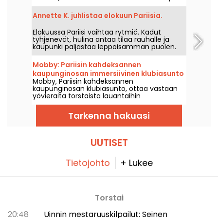
EG, illassa, joka kulkee melodisen housen,
techno ja niiden rajaviivojen yli.
Annette K. juhlistaa elokuun Pariisia.
Elokuussa Pariisi vaihtaa rytmiä. Kadut
tyhjenevät, hulina antaa tilaa rauhalle ja
kaupunki paljastaa leppoisamman puolen.
Annette K.:n luona tätä erityistä
hengähdystaukoa käytetään hyväksi ja
Mobby: Pariisin kahdeksannen
lomafiilis jatkuu, varpaat melkein
kaupunginosan immersiivinen klubiasunto
vedenrajassa, ennen paluuta arkeen.
Mobby, Pariisin kahdeksannen
kaupunginosan klubiasunto, ottaa vastaan
yövieraita torstaista lauantaihin
immersiivisessä miljöössä, aina klo kuuteen
asti.
Tarkenna hakuasi
UUTISET
Tietojohto
+ Lukee
Torstai
20:48
Uinnin mestaruuskilpailut: Seinen