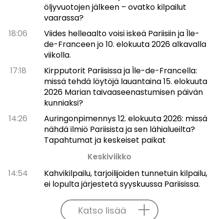
öljyvuotojen jälkeen – ovatko kilpailut
vaarassa?
18:06
Viides helleaalto voisi iskeä Pariisiin ja Île-
de-Franceen jo 10. elokuuta 2026 alkavalla
viikolla.
17:18
Kirpputorit Pariisissa ja Île-de-Francella:
missä tehdä löytöjä lauantaina 15. elokuuta
2026 Marian taivaaseenastumisen päivän
kunniaksi?
14:26
Auringonpimennys 12. elokuuta 2026: missä
nähdä ilmiö Pariisista ja sen lähialueilta?
Tapahtumat ja keskeiset paikat
Keskiviikko
14:54
Kahvikilpailu, tarjoilijoiden tunnetuin kilpailu,
ei lopulta järjestetä syyskuussa Pariisissa.
Katso lisää