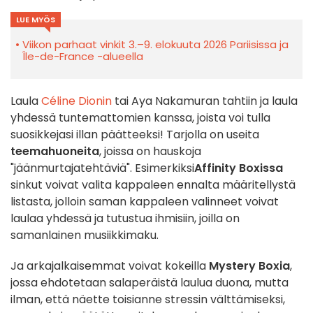
LUE MYÖS
Viikon parhaat vinkit 3.–9. elokuuta 2026 Pariisissa ja
Île-de-France -alueella
Laula
Céline Dionin
tai Aya Nakamuran tahtiin ja laula
yhdessä tuntemattomien kanssa, joista voi tulla
suosikkejasi illan päätteeksi! Tarjolla on useita
teemahuoneita
, joissa on hauskoja
"jäänmurtajatehtäviä". Esimerkiksi
Affinity Boxissa
sinkut voivat valita kappaleen ennalta määritellystä
listasta, jolloin saman kappaleen valinneet voivat
laulaa yhdessä ja tutustua ihmisiin, joilla on
samanlainen musiikkimaku.
Ja arkajalkaisemmat voivat kokeilla
Mystery Boxia
,
jossa ehdotetaan
salaperäistä laulua duona, mutta
ilman, että näette toisianne stressin välttämiseksi,