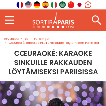
Tervetuloa
Yö
Pariisin yöt
Cœuraoké: karaoke sinkuille rakkauden löytämiseksi Pariisissa
CŒURAOKÉ: KARAOKE
SINKUILLE RAKKAUDEN
LÖYTÄMISEKSI PARIISISSA