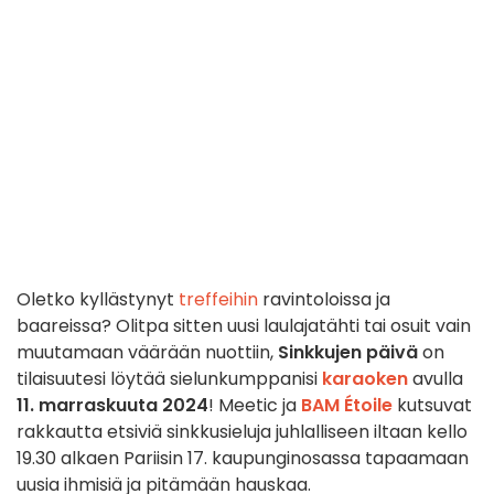
Oletko kyllästynyt
treffeihin
ravintoloissa ja
baareissa? Olitpa sitten uusi laulajatähti tai osuit vain
muutamaan väärään nuottiin,
Sinkkujen päivä
on
tilaisuutesi löytää sielunkumppanisi
karaoken
avulla
11. marraskuuta 2024
! Meetic ja
BAM Étoile
kutsuvat
rakkautta etsiviä sinkkusieluja juhlalliseen iltaan kello
19.30 alkaen Pariisin 17. kaupunginosassa tapaamaan
uusia ihmisiä ja pitämään hauskaa.