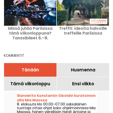
Missä juhlia Pariisissa
Treffit: ideoita halvoille
tänä viikonloppuna?
treffeille Pariisissa
Tanssibileet 6.–8.
elokuuta 2026
KOMMENTIT
Tänään
Huomenna
Tämä viikonloppu
Ensi viikko
Illanvietto Konstantin Siboldin kuratoinnin
alla Mia Maossa
8. elokuuta klo 00.00–07.00 saksalainen
tuottaja ottaa ohjat koko ohjelmoinnissa Mia
Maossa, hänen vierellään Hardt Antoine ja