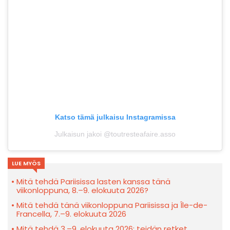
Katso tämä julkaisu Instagramissa
Julkaisun jakoi @toutresteafaire.asso
LUE MYÖS
Mitä tehdä Pariisissa lasten kanssa tänä
viikonloppuna, 8.–9. elokuuta 2026?
Mitä tehdä tänä viikonloppuna Pariisissa ja Île-de-
Francella, 7.–9. elokuuta 2026
Mitä tehdä 3.–9. elokuuta 2026: teidän retket