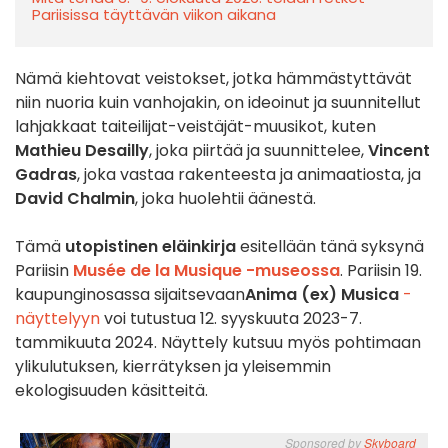
Pariisissa täyttävän viikon aikana
Nämä kiehtovat veistokset, jotka hämmästyttävät
niin nuoria kuin vanhojakin, on ideoinut ja suunnitellut
lahjakkaat taiteilijat-veistäjät-muusikot, kuten
Mathieu Desailly
, joka piirtää ja suunnittelee,
Vincent
Gadras
, joka vastaa rakenteesta ja animaatiosta, ja
David Chalmin
, joka huolehtii äänestä.
Tämä
utopistinen eläinkirja
esitellään tänä syksynä
Pariisin
Musée de la Musique -museossa
. Pariisin 19.
kaupunginosassa sijaitsevaan
Anima (ex) Musica
-
näyttelyyn
voi tutustua 12. syyskuuta 2023-7.
tammikuuta 2024. Näyttely kutsuu myös pohtimaan
ylikulutuksen, kierrätyksen ja yleisemmin
ekologisuuden käsitteitä.