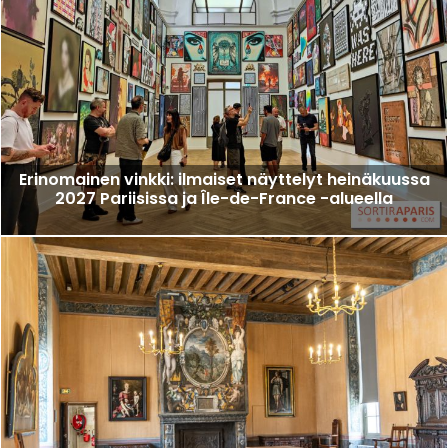
Erinomainen vinkki: ilmaiset näyttelyt heinäkuussa
2027 Pariisissa ja Île-de-France -alueella