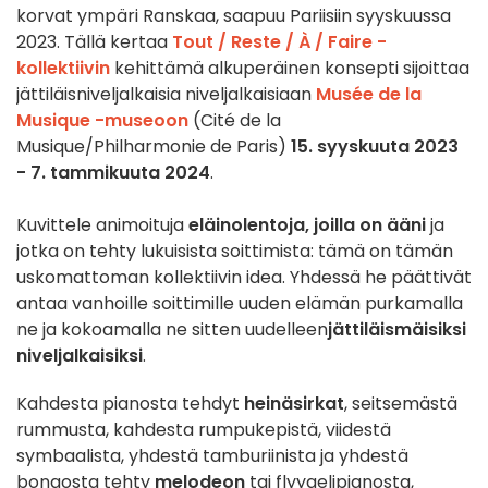
korvat ympäri Ranskaa, saapuu Pariisiin syyskuussa
2023. Tällä kertaa
Tout / Reste / À / Faire -
kollektiivin
kehittämä alkuperäinen konsepti sijoittaa
jättiläisniveljalkaisia niveljalkaisiaan
Musée de la
Musique -museoon
(Cité de la
Musique/Philharmonie de Paris)
15. syyskuuta 2023
- 7. tammikuuta 2024
.
Kuvittele animoituja
eläinolentoja, joilla on ääni
ja
jotka on tehty lukuisista soittimista: tämä on tämän
uskomattoman kollektiivin idea. Yhdessä he päättivät
antaa vanhoille soittimille uuden elämän purkamalla
ne ja kokoamalla ne sitten uudelleen
jättiläismäisiksi
niveljalkaisiksi
.
Kahdesta pianosta tehdyt
heinäsirkat
, seitsemästä
rummusta, kahdesta rumpukepistä, viidestä
symbaalista, yhdestä tamburiinista ja yhdestä
bongosta tehty
melodeon
tai flyygelipianosta,