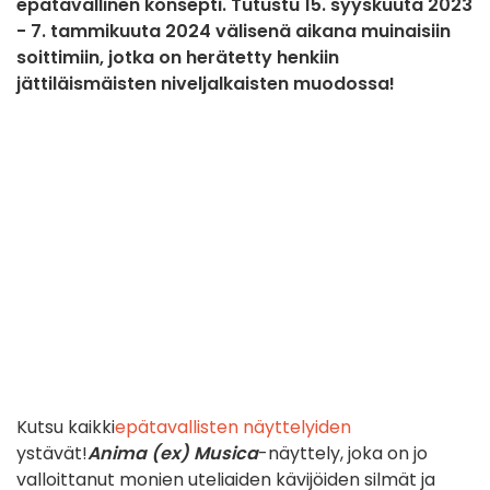
epätavallinen konsepti. Tutustu 15. syyskuuta 2023
- 7. tammikuuta 2024 välisenä aikana muinaisiin
soittimiin, jotka on herätetty henkiin
jättiläismäisten niveljalkaisten muodossa!
Kutsu kaikki
epätavallisten näyttelyiden
ystävät!
Anima (ex) Musica
-näyttely, joka on jo
valloittanut monien uteliaiden kävijöiden silmät ja