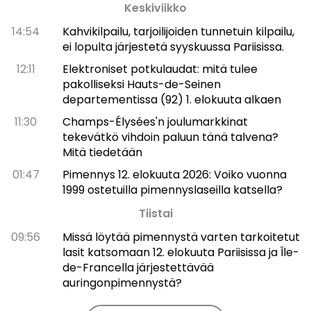
Keskiviikko
14:54
Kahvikilpailu, tarjoilijoiden tunnetuin kilpailu,
ei lopulta järjestetä syyskuussa Pariisissa.
12:11
Elektroniset potkulaudat: mitä tulee
pakolliseksi Hauts-de-Seinen
departementissa (92) 1. elokuuta alkaen
11:30
Champs-Élysées'n joulumarkkinat
tekevätkö vihdoin paluun tänä talvena?
Mitä tiedetään
01:47
Pimennys 12. elokuuta 2026: Voiko vuonna
1999 ostetuilla pimennyslaseilla katsella?
Tiistai
09:56
Missä löytää pimennystä varten tarkoitetut
lasit katsomaan 12. elokuuta Pariisissa ja Île-
de-Francella järjestettävää
auringonpimennystä?