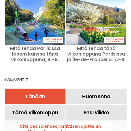
Mitä tehdä Pariisissa
Mitä tehdä tänä
M
lasten kanssa tänä
viikonloppuna Pariisissa
viikonloppuna, 8.–9.
ja Île-de-Francella, 7.–9.
elokuuta 2026?
elokuuta 2026
KOMMENTIT
Tänään
Huomenna
Tämä viikonloppu
Ensi viikko
Cité des sciences : Kriittisen ajattelun