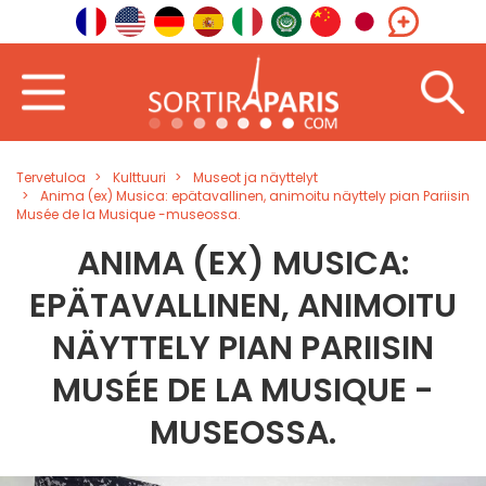
Tervetuloa
Kulttuuri
Museot ja näyttelyt
Anima (ex) Musica: epätavallinen, animoitu näyttely pian Pariisin
Musée de la Musique -museossa.
ANIMA (EX) MUSICA:
EPÄTAVALLINEN, ANIMOITU
NÄYTTELY PIAN PARIISIN
MUSÉE DE LA MUSIQUE -
MUSEOSSA.