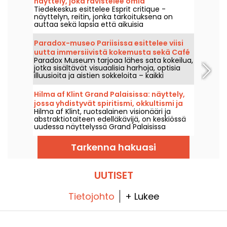
näyttely, joka ravistelee omia
Tiedekeskus esittelee Esprit critique -
uskomuksiamme - meidän valokuvamme
näyttelyn, reitin, jonka tarkoituksena on
auttaa sekä lapsia että aikuisia
kyseenalaistamaan omat varmuutensa ja
ajattelunsa tavat, 7. heinäkuuta–29.
Paradox-museo Pariisissa esittelee viisi
elokuuta 2026.
uutta immersiivistä kokemusta sekä Café
Paradox Museum tarjoaa lähes sata kokeilua,
Hans & Gretel.
jotka sisältävät visuaalisia harhoja, optisia
illuusioita ja aistien sokkeloita – kaikki
odottavat sinua Pariisissa. Tulet ihastumaan
siihen, kuinka helposti voit joutua
Hilma af Klint Grand Palaisissa: näyttely,
harhauttaen inspiroivien surrealististen
jossa yhdistyvät spiritismi, okkultismi ja
kuvien vangiksi. Viisi uutta immersiivistä
Hilma af Klint, ruotsalainen visionääri ja
abstraktio
kokemusta on lisätty kierrokselle, joten nyt
abstraktiotaiteen edelläkävijä, on keskiössä
on täydellinen aika testata aistejasi! Ja
uudessa näyttelyssä Grand Palaisissa
lisäpisteenä: aivan uudenlainen, erittäin
yhteistyössä Centre Pompidoun kanssa 6.
herkullinen kahvila, Hans & Gretel, odottaa
toukokuuta–30. elokuuta 2026. Hänen
sinua – se on todennäköisesti
Tarkenna hakuasi
mystiset teoksensa, joiden innoittajina
koukuttavampi kuin arvaatkaan.
vaikuttavat spiritismi ja okultismi, paljastuvat
ensimmäistä kertaa Ranskassa osana
kokonaisuutta, joka kokoaa lähes kaiken
UUTISET
Temppelin maalausten kiertueen teokset—
hänen suurin teoksensa.
Tietojohto
+ Lukee