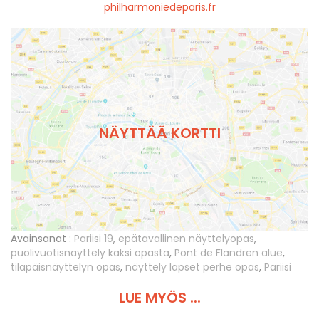
philharmoniedeparis.fr
NÄYTTÄÄ KORTTI
Avainsanat :
Pariisi 19
,
epätavallinen näyttelyopas
,
puolivuotisnäyttely kaksi opasta
,
Pont de Flandren alue
,
tilapäisnäyttelyn opas
,
näyttely lapset perhe opas
,
Pariisi
LUE MYÖS ...