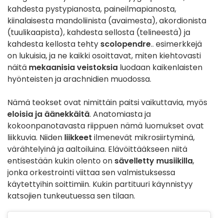
kahdesta pystypianosta, paineilmapianosta,
kiinalaisesta mandoliinista (avaimesta), akordionista
(tuulikaapista), kahdesta sellosta (telineestä) ja
kahdesta kellosta tehty
scolopendre
.. esimerkkejä
on lukuisia, ja ne kaikki osoittavat, miten kiehtovasti
näitä
mekaanisia veistoksia
luodaan kaikenlaisten
hyönteisten ja arachnidien muodossa.
Nämä teokset ovat nimittäin paitsi vaikuttavia, myös
eloisia ja äänekkäitä
. Anatomiasta ja
kokoonpanotavasta riippuen nämä luomukset ovat
liikkuvia. Niiden
liikkeet
ilmenevät mikrosiirtyminä,
värähtelyinä ja aaltoiluina. Elävöittääkseen niitä
entisestään kukin olento on
sävelletty musiikilla
,
jonka orkestrointi viittaa sen valmistuksessa
käytettyihin soittimiin. Kukin partituuri käynnistyy
katsojien tunkeutuessa sen tilaan.