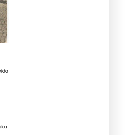
ida
mikä