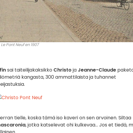
Le Pont Neuf en 1907
fin
sai taiteilijakaksikko
Christo
ja
Jeanne-Claude
paketo
eliömetriä kangasta, 300 ammattilaista ja tuhannet
eijastuksia.
 kerran tielle, koska tämä iso kaveri on sen arvoinen. Siltaa
ascaronia
, jotka katselevat ohi kulkevaa... Jos et tiedä, 
llainen.