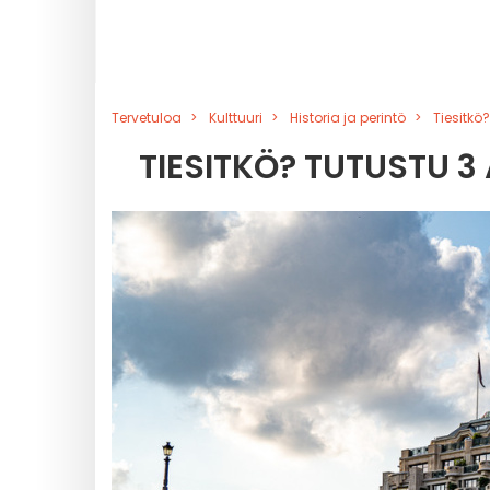
Tervetuloa
Kulttuuri
Historia ja perintö
Tiesitkö
TIESITKÖ? TUTUSTU 3