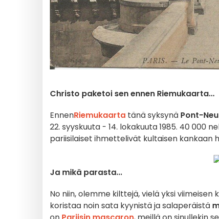
Christo paketoi sen ennen Riemukaarta...
Ennen
Riemukaarta
tänä syksynä
Pont-Neu
22. syyskuuta - 14. lokakuuta 1985. 40 000 n
pariisilaiset ihmettelivät kultaisen kankaan h
Ja mikä parasta...
No niin, olemme kilttejä, vielä yksi viimeisen
koristaa noin sata kyynistä ja salaperäistä
m
on
Pariisin mascaron
, meillä on sinullekin se