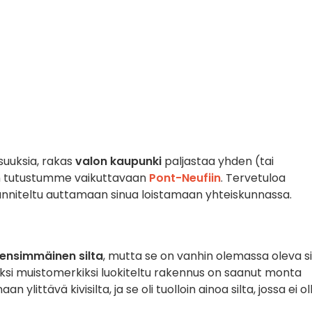
suuksia, rakas
valon kaupunki
paljastaa yhden (tai
n tutustumme vaikuttavaan
Pont-Neufiin
. Tervetuloa
uunniteltu auttamaan sinua loistamaan yhteiskunnassa.
n ensimmäinen silta
, mutta se on vanhin olemassa oleva si
seksi muistomerkiksi luokiteltu rakennus on saanut monta
littävä kivisilta, ja se oli tuolloin ainoa silta, jossa ei ol