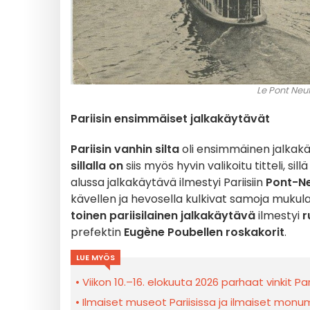
Le Pont Neuf
Pariisin ensimmäiset jalkakäytävät
Pariisin vanhin silta
oli ensimmäinen jalkakäy
sillalla on
siis myös hyvin valikoitu titteli, sillä
alussa jalkakäytävä ilmestyi Pariisiin
Pont-Ne
kävellen ja hevosella kulkivat samoja mukul
toinen pariisilainen jalkakäytävä
ilmestyi
r
prefektin
Eugène Poubellen roskakorit
.
LUE MYÖS
Viikon 10.–16. elokuuta 2026 parhaat vinkit Par
Ilmaiset museot Pariisissa ja ilmaiset monume