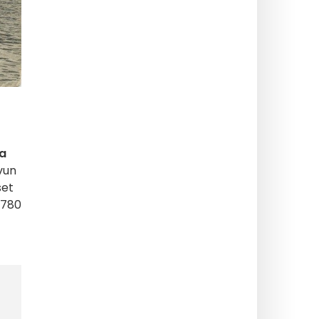
a
vun
set
1780