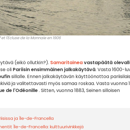
 et l'Ecluse de la Monnaie en 1906
tävä (eikö ollutkin?).
Samaritainea
vastapäätä olevall
 se oli
Pariisin ensimmäinen jalkakäytävä
. Vasta 1600-lu
ufin
sillalle. Ennen jalkakäytävän käyttöönottoa pariisilai
akiviä ja valitettavasti myös samaa roskaa. Vasta vuonna 
ue de l'Odéonille
. Sitten, vuonna 1883, Seinen silloisen
iisissa ja Île-de-Francella
ntit Île-de-Francella: kulttuurivinkkejä