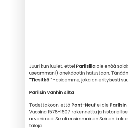
Juuri kun luulet, ettei
Pariisilla
ole enää salai
useamman!) anekdootin hatustaan. Tänää
"Tiesitkö
" -osioomme, joka on erityisesti s
Pariisin vanhin silta
Todettakoon, että
Pont-Neuf
ei ole
Pariisi
Vuosina 1578-1607 rakennettu ja historialli
arvonimeä. Se oli ensimmäinen Seinen kokonaan y
taloja.