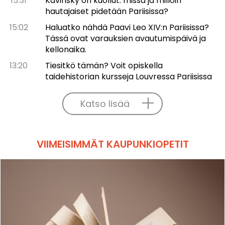
15:31
Kavinsky on kuollut: missä ja milloin
hautajaiset pidetään Pariisissa?
15:02
Haluatko nähdä Paavi Leo XIV:n Pariisissa?
Tässä ovat varauksien avautumispäivä ja
kellonaika.
13:20
Tiesitkö tämän? Voit opiskella
taidehistorian kursseja Louvressa Pariisissa
Katso lisää
VIIMEISIMMÄT KAUPUNKIOPETIT