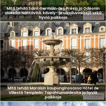
Mitä tehdä Saint‑Germain‑des‑Présin ja Odéonin
alueella: Nähtävää, kävely- ja ulkoiluvinkkejä sekä
hyviä paikkoja
Mitä tehdä Maraisin kaupunginosassa Hôtel de
Villestä Templeiin: Tapahtumaideoita ja hyviä
paikkoja