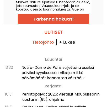
Malowe Nature sijaitsee 6 hehtaarin alueella,
lähellä (78)
jota reunustaa Vaucouleurs-joki, ja se
koostuu useista luonnonalueista. Alue on
suunniteltu niin, että voit viihtyä siellä
mukavasti, olitpa sitten yksin, perheen
Tarkenna hakuasi
kanssa tai ryhmässä.
UUTISET
Tietojohto
+ Lukee
Lauantai
13:30
Notre-Dame de Paris suljettuna useiksi
päiviksi syyskuussa: miksi ja mitkä
päivämäärät kannattaa välttää ?
Perjantai
18:31
Perintöpäivät 2026: vierailut Maubuissonin
luostariin (95), ohjelma