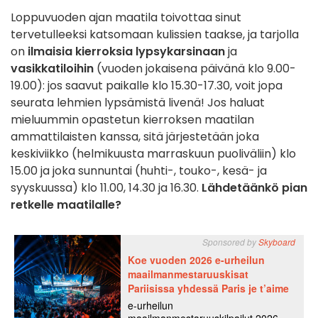
Loppuvuoden ajan maatila toivottaa sinut
tervetulleeksi katsomaan kulissien taakse, ja tarjolla
on
ilmaisia kierroksia lypsykarsinaan
ja
vasikkatiloihin
(vuoden jokaisena päivänä klo 9.00-
19.00): jos saavut paikalle klo 15.30-17.30, voit jopa
seurata lehmien lypsämistä livenä! Jos haluat
mieluummin opastetun kierroksen maatilan
ammattilaisten kanssa, sitä järjestetään joka
keskiviikko (helmikuusta marraskuun puoliväliin) klo
15.00 ja joka sunnuntai (huhti-, touko-, kesä- ja
syyskuussa) klo 11.00, 14.30 ja 16.30.
Lähdetäänkö pian
retkelle maatilalle?