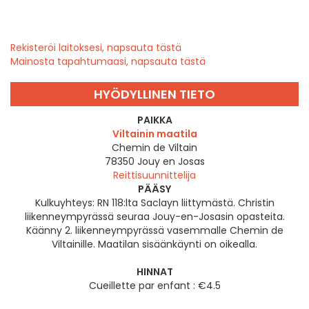
Rekisteröi laitoksesi, napsauta tästä
Mainosta tapahtumaasi, napsauta tästä
HYÖDYLLINEN TIETO
PAIKKA
Viltainin maatila
Chemin de Viltain
78350
Jouy en Josas
Reittisuunnittelija
PÄÄSY
Kulkuyhteys: RN 118:lta Saclayn liittymästä. Christin
liikenneympyrässä seuraa Jouy-en-Josasin opasteita.
Käänny 2. liikenneympyrässä vasemmalle Chemin de
Viltainille. Maatilan sisäänkäynti on oikealla.
HINNAT
Cueillette par enfant : €4.5