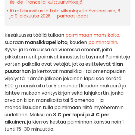
Île-de-Francella: kulttuurivinkkejä
10 retkisuositusta tälle viikonlopulle Yvelinesissä, 8.
ja 9. elokuuta 2026 — parhaat ideat
Kesäkuussa täällä tullaan
poimimaan mansikoita
,
suoraan
mansikkapellolta
, kauden
poimintoihin
.
Syys- ja lokakuussa on vuorossa omenat, joita
pikkufarmerit poimivat innostusta täynnä! Poimintoja
varten paikalla ovat vetäjät, jotka esittelevät
tilan
puutarhan
ja kertovat mansikka- tai omenapuiden
viljelystä. Tämän jälkeen jokainen lapsi saa kerätä
500 g mansikoita tai 5 omenaa (kauden mukaan) ja
lähtee mukaan värityskirjan sekä lahjakortin, jonka
arvo on kilon mansikoita tai 5 omenaa – ja
mahdollisuuden tulla poimimaan niitä myöhemmin
uudelleen. Maksu on
3 € per lapsi ja 4 € per
aikuinen
, ja kierros kestää poiminnan kanssa noin 1
tunti 15–30 minuuttia.