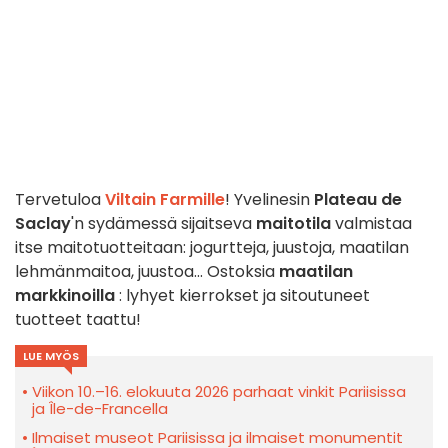
Tervetuloa
Viltain Farmille
! Yvelinesin
Plateau de
Saclay
'n sydämessä sijaitseva
maitotila
valmistaa
itse maitotuotteitaan: jogurtteja, juustoja, maatilan
lehmänmaitoa, juustoa... Ostoksia
maatilan
markkinoilla
: lyhyet kierrokset ja sitoutuneet
tuotteet taattu!
LUE MYÖS
Viikon 10.–16. elokuuta 2026 parhaat vinkit Pariisissa
ja Île-de-Francella
Ilmaiset museot Pariisissa ja ilmaiset monumentit