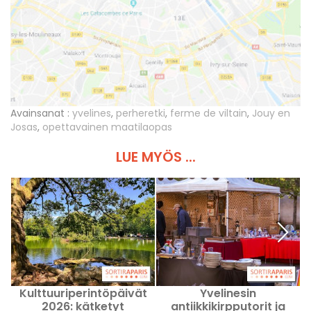
Avainsanat :
yvelines
,
perheretki
,
ferme de viltain
,
Jouy en
Josas
,
opettavainen maatilaopas
LUE MYÖS ...
Kulttuuriperintöpäivät
Yvelinesin
M
2026: kätketyt
antiikkikirpputorit ja