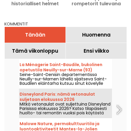
historialliset helmet
rompetorit tulevana
vehreässä Vésinetissä
viikonloppuna 8.–9.
(78)
elokuuta 2026 – 78
KOMMENTIT
Tänään
Huomenna
Tämä viikonloppu
Ensi viikko
La Ménagerie Saint-Baudile, bukolinen
opetustila Neuilly-sur-Marne (93)
Seine-Saint-Denisin departementissa
Neuilly-sur-Marnen lähellä sijaitseva Saint-
Baudilen eläintarha kutsuu sinut kävelylle
maaseudulle ja tutustumaan sen asukkaisiin.
Disneyland Paris: nämä vetonaulat
suljetaan elokuussa 2026
Mitkä vetonaulat ovat suljettuina Disneyland
Parisissa elokuussa 2026? Katso tilapäisesti
huolto- tai remontin vuoksi pois käytöstä
olevien vetonaulojen lista, jotta voit
suunnitella vierailusi Disney-puistoihin.
Malowe Nature, permakulttuuritila ja
luontoaktiviteetit Mantes-la-Jolien