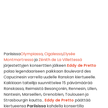
Pariisissa
Olympiassa
,
Cigalessa
,
Elysée
Montmartressa
ja
Zénith de La Villettessä
järjestettyjen konserttien jälkeen
Eddy de Pretto
palaa legendaariseen paikkaan Boulevard des
Capucinesin varrella uudelle Ranskan kiertueelle.
Kaikkiaan taiteilija suunnittelee 15 päivämäärää
Ranskassa, Reimsistä Besançoniin, Rennesin, Lillen,
Nantesin, Marseillen, Grenoblen, Toulousen ja
Strasbourgin kautta...
Eddy de Pretto
päättää
kiertueensa
Pariisissa
kahdella konsertilla