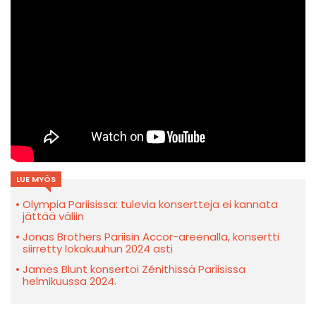
LUE MYÖS
Olympia Pariisissa: tulevia konsertteja ei kannata
jättää väliin
Jonas Brothers Pariisin Accor-areenalla, konsertti
siirretty lokakuuhun 2024 asti
James Blunt konsertoi Zénithissä Pariisissa
helmikuussa 2024.