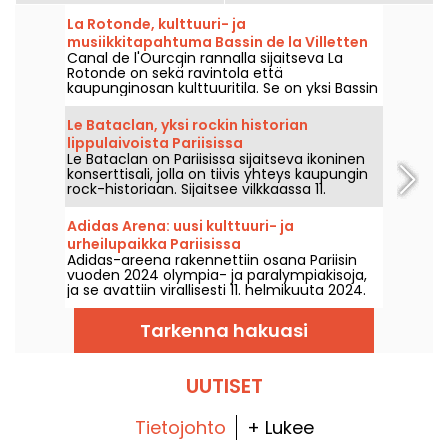
La Rotonde, kulttuuri- ja
musiikkitapahtuma Bassin de la Villetten
Canal de l'Ourcqin rannalla sijaitseva La
rannalla.
Rotonde on sekä ravintola että
kaupunginosan kulttuuritila. Se on yksi Bassin
de la Villetten rannalla sijaitsevista
vierailukohteista, sillä siellä järjestetään
Le Bataclan, yksi rockin historian
runsaasti iltoja, ulkoilmatapahtumia ja muita
lippulaivoista Pariisissa
viihtyisiä tapahtumia.
Le Bataclan on Pariisissa sijaitseva ikoninen
konserttisali, jolla on tiivis yhteys kaupungin
rock-historiaan. Sijaitsee vilkkaassa 11.
arrondissementissa, se on yhä yksi Pariisin
musiikkikentän tunnusomaisista paikoista.
Adidas Arena: uusi kulttuuri- ja
urheilupaikka Pariisissa
Adidas-areena rakennettiin osana Pariisin
vuoden 2024 olympia- ja paralympiakisoja,
ja se avattiin virallisesti 11. helmikuuta 2024.
Lue lisää tästä valtavasta uudesta kulttuuri-
ja urheilupaikasta pääkaupungin
Tarkenna hakuasi
pohjoisosassa.
UUTISET
Tietojohto
+ Lukee