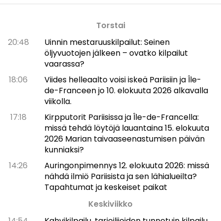
Torstai
20:48
Uinnin mestaruuskilpailut: Seinen
öljyvuotojen jälkeen – ovatko kilpailut
vaarassa?
18:06
Viides helleaalto voisi iskeä Pariisiin ja Île-
de-Franceen jo 10. elokuuta 2026 alkavalla
viikolla.
17:18
Kirpputorit Pariisissa ja Île-de-Francella:
missä tehdä löytöjä lauantaina 15. elokuuta
2026 Marian taivaaseenastumisen päivän
kunniaksi?
14:26
Auringonpimennys 12. elokuuta 2026: missä
nähdä ilmiö Pariisista ja sen lähialueilta?
Tapahtumat ja keskeiset paikat
Keskiviikko
14:54
Kahvikilpailu, tarjoilijoiden tunnetuin kilpailu,