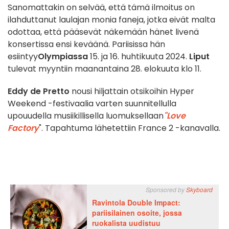
Sanomattakin on selvää, että tämä ilmoitus on
ilahduttanut laulajan monia faneja, jotka eivät malta
odottaa, että pääsevät näkemään hänet livenä
konsertissa ensi keväänä. Pariisissa hän
esiintyy
Olympiassa
15. ja 16. huhtikuuta 2024.
Liput
tulevat myyntiin maanantaina 28. elokuuta klo 11.
Eddy de Pretto
nousi hiljattain otsikoihin Hyper
Weekend -festivaalia varten suunnitellulla
upouudella musiikillisella luomuksellaan
"Love
Factory
". Tapahtuma lähetettiin France 2 -kanavalla.