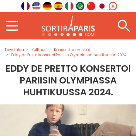
Tervetuloa
Kulttuuri
Konsertti ja musiikki
Eddy de Pretto konsertoi Pariisin Olympiassa huhtikuussa 2024.
EDDY DE PRETTO KONSERTOI
PARIISIN OLYMPIASSA
HUHTIKUUSSA 2024.