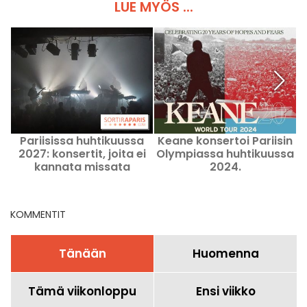
LUE MYÖS ...
Pariisissa huhtikuussa
Keane konsertoi Pariisin
2027: konsertit, joita ei
Olympiassa huhtikuussa
kannata missata
2024.
KOMMENTIT
Tänään
Huomenna
Tämä viikonloppu
Ensi viikko