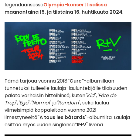
legendaarisessa
Olympia-konserttisalissa
maanantaina 15. ja tiistaina 16. huhtikuuta 2024
.
Tämä tarjoaa vuonna 2018
"Cure"
-albumillaan
tunnetuksi tulleelle laulaja-lauluntekijälle tilaisuuden
palata varhaisiin hitteihinsä, kuten
"Kid
",
"Fête de
Trop
",
"Ego
",
"Normal
" ja
"Random
", sekä laulaa
viimeisimpiä kappaleitaan vuonna 2021
ilmestyneeltä
"À tous les bâtards
"-albumilta. Laulaja
esittää myös uuden singlensä
"R+V
" livenä.