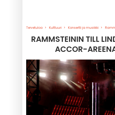
Tervetuloa
Kulttuuri
Konsertti ja musiikki
Rammst
RAMMSTEININ TILL LI
ACCOR-AREENA