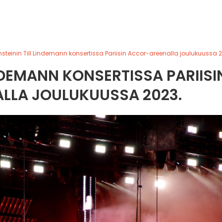
einin Till Lindemann konsertissa Pariisin Accor-areenalla joulukuussa 2
NDEMANN KONSERTISSA PARIISI
LLA JOULUKUUSSA 2023.