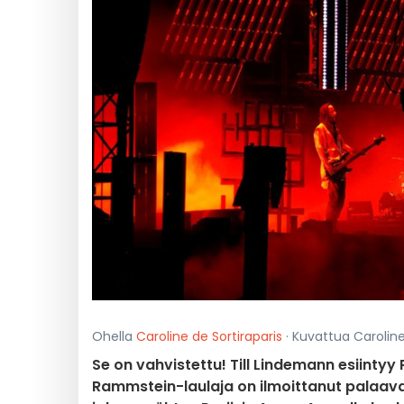
Ohella
Caroline de Sortiraparis
· Kuvattua Caroline 
Se on vahvistettu! Till Lindemann esiintyy
Rammstein-laulaja on ilmoittanut palaava