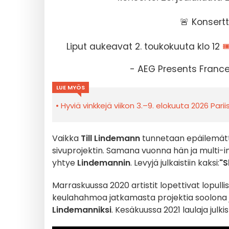
🚨 Konsertti
Liput aukeavat 2. toukokuuta klo 12

- AEG Presents Fran
LUE MYÖS
Hyviä vinkkejä viikon 3.–9. elokuuta 2026 Pari
Vaikka
Till Lindemann
tunnetaan epäilemä
sivuprojektin. Samana vuonna hän ja multi-i
yhtye
Lindemannin
. Levyjä julkaistiin kaksi:
"Sk
Marraskuussa 2020 artistit lopettivat lopul
keulahahmoa jatkamasta projektia soolona 
Lindemanniksi
. Kesäkuussa 2021 laulaja julki