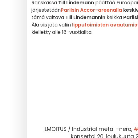
Ranskassa
Till Lindemann
päättää Euroopan-
järjestetään
Pariisin Accor-areenalla
keskiv
tämä valtava
Till Lindemannin
keikka
Pariis
Älä siis jätä väliin
lipputoimiston avautumis
kielletty alle 18-vuotiailta.
ILMOITUS / Industrial metal -nero,
#
konsertoi 20. joulukuuta 2