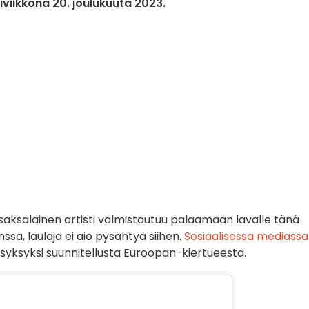
iviikkona 20. joulukuuta 2023.
saksalainen artisti valmistautuu palaamaan lavalle tänä
ssa, laulaja ei aio pysähtyä siihen.
Sosiaalisessa mediassa
i syksyksi suunnitellusta Euroopan-kiertueesta.