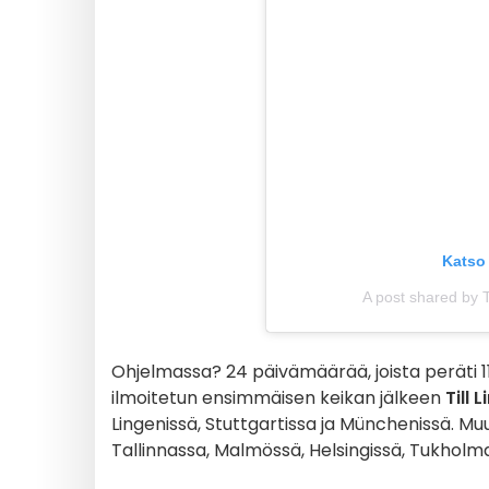
Katso 
A post shared by T
Ohjelmassa? 24 päivämäärää, joista peräti 11
ilmoitetun ensimmäisen keikan jälkeen
Till
Lingenissä, Stuttgartissa ja Münchenissä. Mu
Tallinnassa, Malmössä, Helsingissä, Tukholm