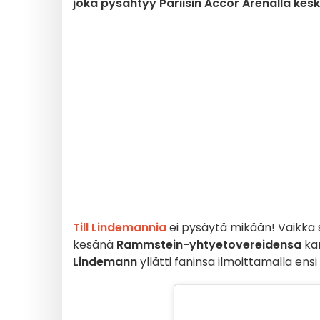
joka pysähtyy Pariisin Accor Arenalla kesk
Till Lindemannia
ei pysäytä mikään! Vaikka 
kesänä
Rammstein-yhtyetovereidensa
kan
Lindemann
yllätti faninsa ilmoittamalla ens