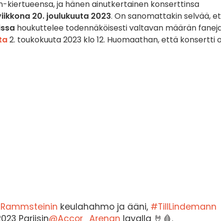
kiertueensa, ja hänen ainutkertainen konserttinsa
iikkona 20. joulukuuta 2023
. On sanomattakin selvää, e
issa
houkuttelee todennäköisesti valtavan määrän faneja
ta
2. toukokuuta 2023 klo 12. Huomaathan, että konsertti 
Rammsteinin
keulahahmo ja ääni,
#TillLindemann
023 Pariisin
@Accor_Arenan
lavalla 🤘🩸.