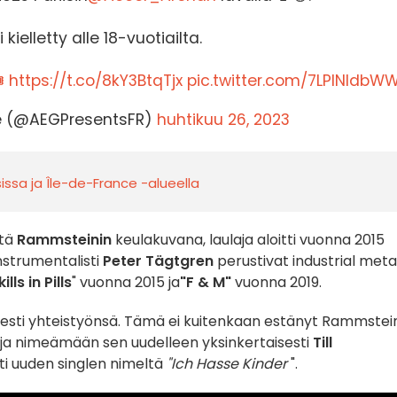
 kielletty alle 18-vuotiailta.
 https://t.co/8kY3BtqTjx
pic.twitter.com/7LPINldbW
ce (@AEGPresentsFR)
huhtikuu 26, 2023
isissa ja Île-de-France -alueella
ttä
Rammsteinin
keulakuvana, laulaja aloitti vuonna 2015
nstrumentalisti
Peter Tägtgren
perustivat industrial meta
ills in Pills
" vuonna 2015 ja
"F & M"
vuonna 2019.
lisesti yhteistyönsä. Tämä ei kuitenkaan estänyt Rammstei
ja nimeämään sen uudelleen yksinkertaisesti
Till
sti uuden singlen nimeltä
"Ich Hasse Kinder
".