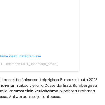
tämä viesti Instagramissa
ill Lindemann (@till_lindemann_official)
 konserttia Saksassa. Leipzigissa 8. marraskuuta 2023
 Lindemann
aikoo vierailla Düsseldorfissa, Bambergissa,
ualla
Rammsteinin keulahahmo
piipahtaa Prahassa,
assa, Antwerpenissä ja Lontoossa.