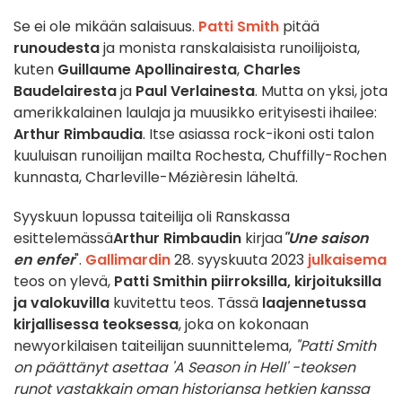
Se ei ole mikään salaisuus.
Patti Smith
pitää
runoudesta
ja monista ranskalaisista runoilijoista,
kuten
Guillaume Apollinairesta
,
Charles
Baudelairesta
ja
Paul Verlainesta
. Mutta on yksi, jota
amerikkalainen laulaja ja muusikko erityisesti ihailee:
Arthur Rimbaudia
. Itse asiassa rock-ikoni osti talon
kuuluisan runoilijan mailta Rochesta, Chuffilly-Rochen
kunnasta, Charleville-Mézièresin läheltä.
Syyskuun lopussa taiteilija oli Ranskassa
esittelemässä
Arthur Rimbaudin
kirjaa
"Une saison
en enfer
".
Gallimardin
28. syyskuuta 2023
julkaisema
teos on ylevä,
Patti Smithin piirroksilla, kirjoituksilla
ja valokuvilla
kuvitettu teos. Tässä
laajennetussa
kirjallisessa teoksessa
, joka on kokonaan
newyorkilaisen taiteilijan suunnittelema,
"Patti Smith
on päättänyt asettaa 'A Season in Hell' -teoksen
runot vastakkain oman historiansa hetkien kanssa