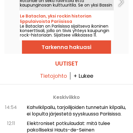
Rotonde on sekä ravintola että
kaupunginosan kulttuuritila. Se on yksi Bassin
de la Villetten rannalla sijaitsevista
vierailukohteista, sillä siellä järjestetään
Le Bataclan, yksi rockin historian
runsaasti iltoja, ulkoilmatapahtumia ja muita
lippulaivoista Pariisissa
viihtyisiä tapahtumia.
Le Bataclan on Pariisissa sijaitseva ikoninen
konserttisali, jolla on tiivis yhteys kaupungin
rock-historiaan. Sijaitsee vilkkaassa 11.
arrondissementissa, se on yhä yksi Pariisin
musiikkikentän tunnusomaisista paikoista.
Tarkenna hakuasi
UUTISET
Tietojohto
+ Lukee
Keskiviikko
14:54
Kahvikilpailu, tarjoilijoiden tunnetuin kilpailu,
ei lopulta järjestetä syyskuussa Pariisissa.
12:11
Elektroniset potkulaudat: mitä tulee
pakolliseksi Hauts-de-Seinen