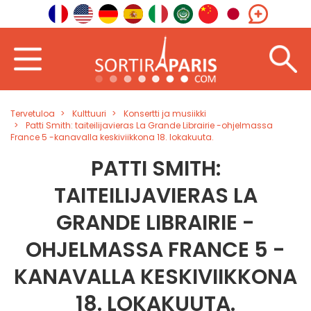
Tervetuloa
Kulttuuri
Konsertti ja musiikki
Patti Smith: taiteilijavieras La Grande Librairie -ohjelmassa
France 5 -kanavalla keskiviikkona 18. lokakuuta.
PATTI SMITH:
TAITEILIJAVIERAS LA
GRANDE LIBRAIRIE -
OHJELMASSA FRANCE 5 -
KANAVALLA KESKIVIIKKONA
18. LOKAKUUTA.