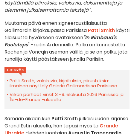
käyttämällä piirroksia, valokuvia, dokumentteja ja
aiemmin julkaisemattomia tekstejä
".
Muutama päivä ennen signeeraustilaisuutta
Gallimardin kirjakaupassa Pariisissa
Patti Smith
käytti
tilaisuutta hyväkseen avatakseen
"In Rimbaud's
Footsteps
" -reitin Ardenneilla. Polku on kunnostettu
Rochen ja Voncqin aseman välillä, ja se on polku, jota
runoilija käytti päästäkseen junalla Pariisiin.
LUE MYÖS
Patti Smith, valokuvia, kirjoituksia, piirustuksia:
ilmainen näyttely Galerie Gallimardissa Pariisissa
Viikon parhaat vinkit 3.–9. elokuuta 2026 Pariisissa ja
Île-de-France -alueella
Samaan aikaan kun
Patti
Smith julkaisi uuden kirjansa
Grand Estin alueella, hän tapasi myös La
Grande
Librairie
-lehden juontajan
Augustin Trapenardin