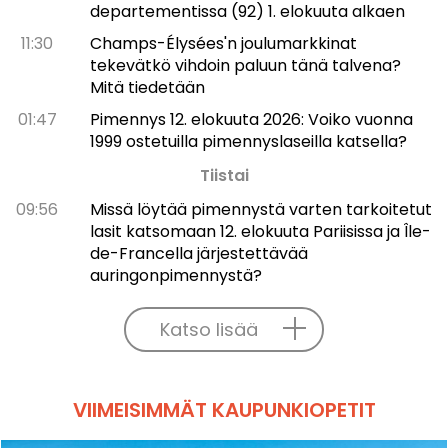
departementissa (92) 1. elokuuta alkaen
11:30
Champs-Élysées'n joulumarkkinat
tekevätkö vihdoin paluun tänä talvena?
Mitä tiedetään
01:47
Pimennys 12. elokuuta 2026: Voiko vuonna
1999 ostetuilla pimennyslaseilla katsella?
Tiistai
09:56
Missä löytää pimennystä varten tarkoitetut
lasit katsomaan 12. elokuuta Pariisissa ja Île-
de-Francella järjestettävää
auringonpimennystä?
Katso lisää
VIIMEISIMMÄT KAUPUNKIOPETIT