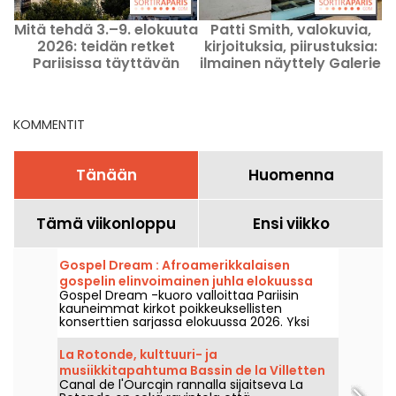
Mitä tehdä 3.–9. elokuuta
Patti Smith, valokuvia,
2026: teidän retket
kirjoituksia, piirustuksia:
Pariisissa täyttävän
ilmainen näyttely Galerie
viikon aikana
Gallimardissa Pariisissa
KOMMENTIT
Tänään
Huomenna
Tämä viikonloppu
Ensi viikko
Gospel Dream : Afroamerikkalaisen
gospelin elinvoimainen juhla elokuussa
Gospel Dream -kuoro valloittaa Pariisin
2026 Pariisissa
kauneimmat kirkot poikkeuksellisten
konserttien sarjassa elokuussa 2026. Yksi
ainutlaatuinen musiikkielämys, joka juhlistaa
toivoa, yhteenkuuluvuutta ja sitkeyyttä
La Rotonde, kulttuuri- ja
afroamerikkalaisen kirkon aidoilla lauluilla.
musiikkitapahtuma Bassin de la Villetten
Canal de l'Ourcqin rannalla sijaitseva La
rannalla.