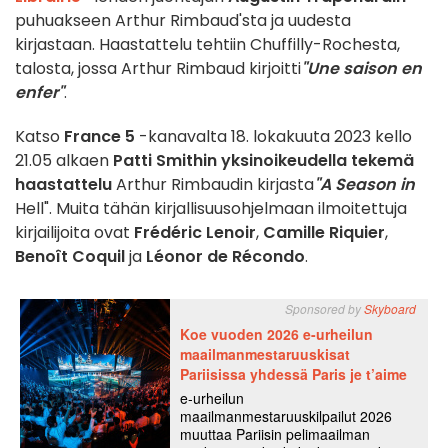
puhuakseen Arthur Rimbaud'sta ja uudesta
kirjastaan. Haastattelu tehtiin Chuffilly-Rochesta,
talosta, jossa Arthur Rimbaud kirjoitti
"Une saison en
enfer"
.
Katso
France 5
-kanavalta 18. lokakuuta 2023 kello
21.05 alkaen
Patti Smithin yksinoikeudella tekemä
haastattelu
Arthur Rimbaudin kirjasta
"A Season in
Hell". Muita tähän kirjallisuusohjelmaan ilmoitettuja
kirjailijoita ovat
Frédéric Lenoir
,
Camille Riquier
,
Benoît Coquil
ja
Léonor de Récondo
.