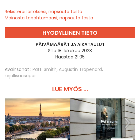
Rekisteröi laitoksesi, napsauta tästä
Mainosta tapahtumaasi, napsauta tästä
HYÖDYLLINEN TIETO
PÄIVÄMÄÄRÄT JA AIKATAULUT
Sillä 18. lokakuu 2023
Haastaa 21:05
Avainsanat :
Patti Smith
,
Augustin Trapenard
,
kirjallisuusopas
LUE MYÖS ...