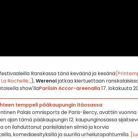
la festivaaleilla Ranskassa tänä keväänä ja kesänä
(Printem
 La Rochelle
...),
Werenoi
jatkaa kiertuettaan ranskalaisiss
oisella show'lla
Pariisin Accor-areenalla
17. lokakuuta 2
iihteen temppeli pääkaupungin itäosassa
entinen Palais omnisports de Paris-Bercy, avattiin vuonna
den ajan tämä pääkaupungin 12. kaupunginosassa sijaitsev
a on ilahduttanut pariisilaisten silmiä ja korvia
eilla, komediaesityksillä ja suurilla urheilutapahtumilla.
[Lu