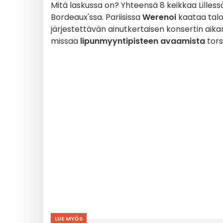
Mitä laskussa on? Yhteensä 8 keikkaa Lillessä
Bordeaux'ssa. Pariisissa
Werenoi
kaataa tal
järjestettävän ainutkertaisen konsertin aika
missaa
lipunmyyntipisteen avaamista
tors
LUE MYÖS