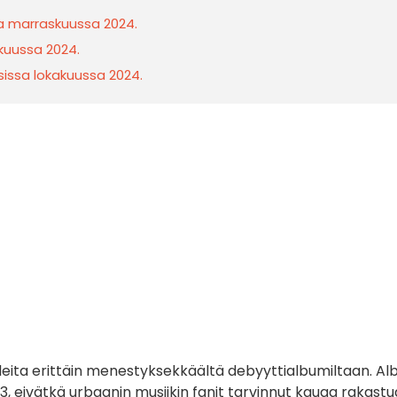
ssa marraskuussa 2024.
akuussa 2024.
isissa lokakuussa 2024.
aleita erittäin menestyksekkäältä debyyttialbumiltaan. Al
2023, eivätkä urbaanin musiikin fanit tarvinnut kauaa rakastu