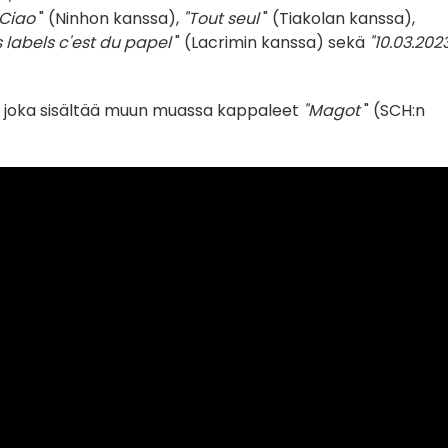
"Ciao
" (Ninhon kanssa),
"Tout seul
" (Tiakolan kanssa),
 labels c'est du papel
" (Lacrimin kanssa) sekä
"10.03.202
n, joka sisältää muun muassa kappaleet
"Magot
" (SCH:n