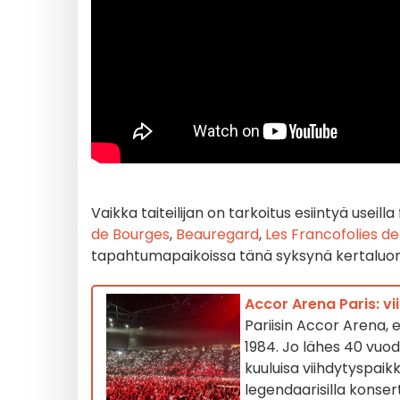
Vaikka taiteilijan on tarkoitus esiintyä useil
de Bourges
,
Beauregard
,
Les Francofolies de
tapahtumapaikoissa tänä syksynä kertaluont
Accor Arena Paris: v
Pariisin Accor Arena, 
1984. Jo lähes 40 vuo
kuuluisa viihdytyspaikk
legendaarisilla konsert