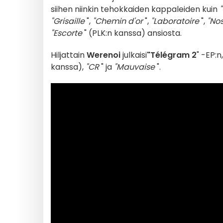
siihen niinkin tehokkaiden kappaleiden kuin
"Grisaille
",
"Chemin d'or
",
"Laboratoire
",
"Nos
"Escorte
" (PLK:n kanssa) ansiosta.
Hiljattain
Werenoi
julkaisi
"Télégram 2
" -EP:
kanssa),
"CR
" ja
"Mauvaise
".