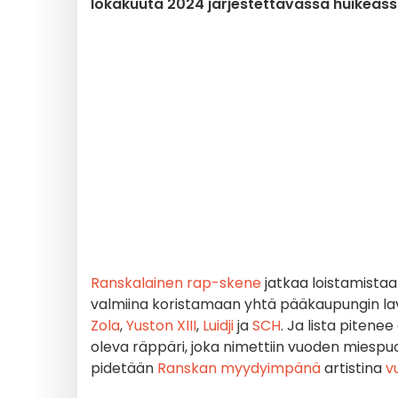
lokakuuta 2024 järjestettävässä huikeassa
Ranskalainen rap-skene
jatkaa loistamistaa
valmiina koristamaan yhtä pääkaupungin la
Zola
,
Yuston XIII
,
Luidji
ja
SCH
. Ja lista pitene
oleva räppäri, joka nimettiin vuoden miespuo
pidetään
Ranskan myydyimpänä
artistina
v