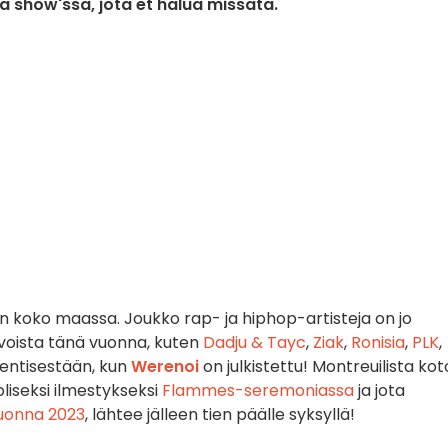
 show'ssa, jota et halua missata.
n koko maassa. Joukko rap- ja hiphop-artisteja on jo
voista tänä vuonna, kuten
Dadju & Tayc
,
Ziak
,
Ronisia
,
PLK
,
e entisestään, kun
Werenoi
on julkistettu! Montreuilista kot
liseksi ilmestykseksi
Flammes-seremoniassa
ja jota
uonna 2023
, lähtee jälleen tien päälle syksyllä!