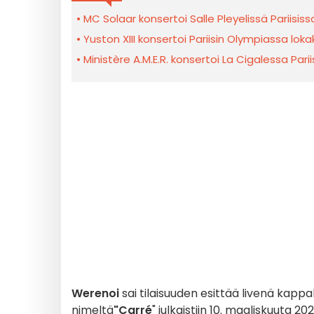
MC Solaar konsertoi Salle Pleyelissä Pariisi
Yuston XIII konsertoi Pariisin Olympiassa lok
Ministère A.M.E.R. konsertoi La Cigalessa Pari
Werenoi
sai tilaisuuden esittää livenä kapp
nimeltä
"Carré
" julkaistiin 10. maaliskuuta 