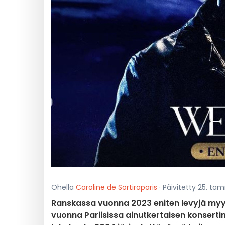
Ohella
Caroline de Sortiraparis
· Päivitetty 25. ta
Ranskassa vuonna 2023 eniten levyjä myyn
vuonna Pariisissa ainutkertaisen konsertin