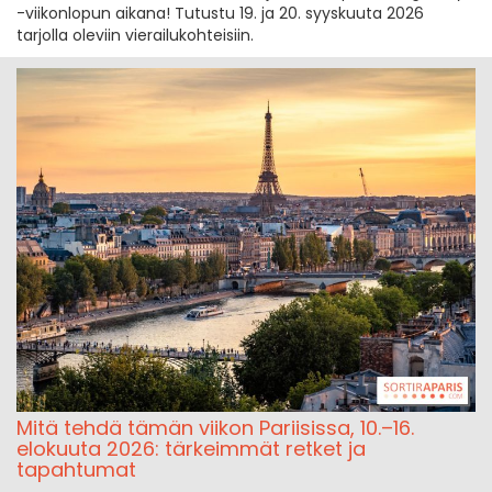
-viikonlopun aikana! Tutustu 19. ja 20. syyskuuta 2026
tarjolla oleviin vierailukohteisiin.
Mitä tehdä tämän viikon Pariisissa, 10.–16.
elokuuta 2026: tärkeimmät retket ja
tapahtumat