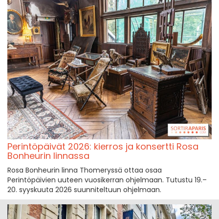
Perintöpäivät 2026: kierros ja konsertti Rosa
Bonheurin linnassa
Rosa Bonheurin linna Thomeryssä ottaa osaa
Perintöpäivien uuteen vuosikerran ohjelmaan. Tutustu 19.–
20. syyskuuta 2026 suunniteltuun ohjelmaan.