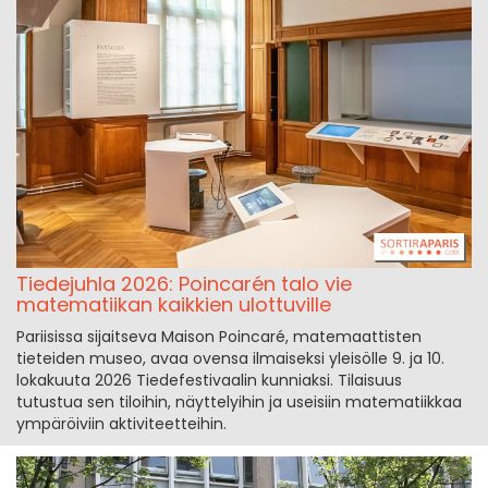
Tiedejuhla 2026: Poincarén talo vie
matematiikan kaikkien ulottuville
Pariisissa sijaitseva Maison Poincaré, matemaattisten
tieteiden museo, avaa ovensa ilmaiseksi yleisölle 9. ja 10.
lokakuuta 2026 Tiedefestivaalin kunniaksi. Tilaisuus
tutustua sen tiloihin, näyttelyihin ja useisiin matematiikkaa
ympäröiviin aktiviteetteihin.