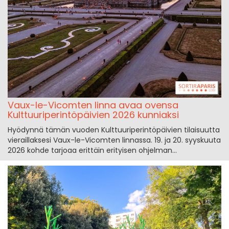
Vaux-le-Vicomten linna avaa ovensa
Kulttuuriperintöpäivien 2026 kunniaksi
Hyödynnä tämän vuoden Kulttuuriperintöpäivien tilaisuutta
vieraillaksesi Vaux-le-Vicomten linnassa. 19. ja 20. syyskuuta
2026 kohde tarjoaa erittäin erityisen ohjelman...