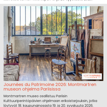
Journées du Patrimoine 2026: Montmartren
museon ohjelma Pariisissa
Montmartren museo osallistuu Pariisin
Kulttuuriperintöpäivien ohjelmaan erikoistarjouksin, jotka
löytyvät 18. kaupunginosasta 19. ja 20. syyskuuta 2026.