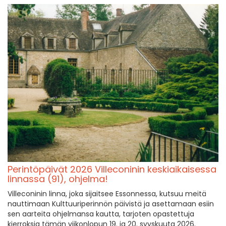
Perintöpäivät 2026 Villeconinin keskiaikaisessa
linnassa (91), ohjelma!
Villeconinin linna, joka sijaitsee Essonnessa, kutsuu meitä
nauttimaan Kulttuuriperinnön päivistä ja asettamaan esiin
sen aarteita ohjelmansa kautta, tarjoten opastettuja
kierroksia tämän viikonlopun 19. ja 20. syyskuuta 2026.