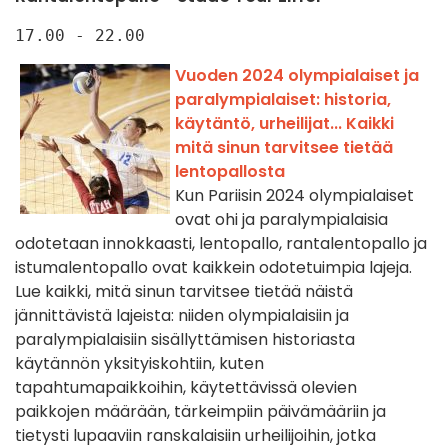
17.00 - 22.00
Vuoden 2024 olympialaiset ja
paralympialaiset: historia,
käytäntö, urheilijat... Kaikki
mitä sinun tarvitsee tietää
lentopallosta
Kun Pariisin 2024 olympialaiset
ovat ohi ja paralympialaisia
odotetaan innokkaasti, lentopallo, rantalentopallo ja
istumalentopallo ovat kaikkein odotetuimpia lajeja.
Lue kaikki, mitä sinun tarvitsee tietää näistä
jännittävistä lajeista: niiden olympialaisiin ja
paralympialaisiin sisällyttämisen historiasta
käytännön yksityiskohtiin, kuten
tapahtumapaikkoihin, käytettävissä olevien
paikkojen määrään, tärkeimpiin päivämääriin ja
tietysti lupaaviin ranskalaisiin urheilijoihin, jotka