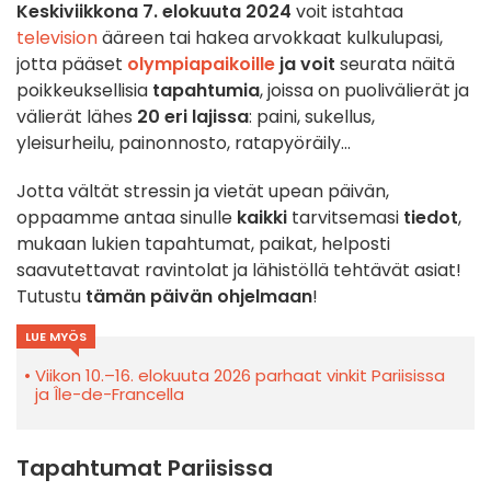
Keskiviikkona 7. elokuuta 2024
voit istahtaa
television
ääreen tai hakea arvokkaat kulkulupasi,
jotta pääset
olympiapaikoille
ja voit
seurata näitä
poikkeuksellisia
tapahtumia
, joissa on puolivälierät ja
välierät lähes
20 eri lajissa
: paini, sukellus,
yleisurheilu, painonnosto, ratapyöräily...
Jotta vältät stressin ja vietät upean päivän,
oppaamme antaa sinulle
kaikki
tarvitsemasi
tiedot
,
mukaan lukien tapahtumat, paikat, helposti
saavutettavat ravintolat ja lähistöllä tehtävät asiat!
Tutustu
tämän päivän ohjelmaan
!
LUE MYÖS
Viikon 10.–16. elokuuta 2026 parhaat vinkit Pariisissa
ja Île-de-Francella
Tapahtumat Pariisissa