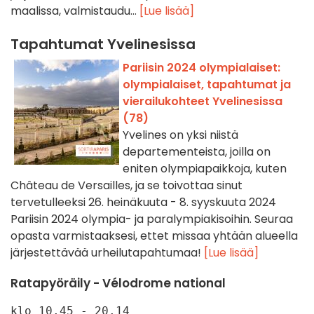
maalissa, valmistaudu...
[Lue lisää]
Tapahtumat Yvelinesissa
Pariisin 2024 olympialaiset:
olympialaiset, tapahtumat ja
vierailukohteet Yvelinesissa
(78)
Yvelines on yksi niistä
departementeista, joilla on
eniten olympiapaikkoja, kuten
Château de Versailles, ja se toivottaa sinut
tervetulleeksi 26. heinäkuuta - 8. syyskuuta 2024
Pariisin 2024 olympia- ja paralympiakisoihin. Seuraa
opasta varmistaaksesi, ettet missaa yhtään alueella
järjestettävää urheilutapahtumaa!
[Lue lisää]
Ratapyöräily - Vélodrome national
klo 10.45 - 20.14