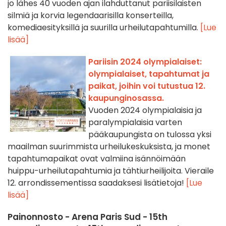
jo lähes 40 vuoden ajan ilahduttanut pariisilaisten
silmiä ja korvia legendaarisilla konserteilla,
komediaesityksillä ja suurilla urheilutapahtumilla.
[Lue
lisää]
Pariisin 2024 olympialaiset:
olympialaiset, tapahtumat ja
paikat, joihin voi tutustua 12.
kaupunginosassa.
Vuoden 2024 olympialaisia ja
paralympialaisia varten
pääkaupungista on tulossa yksi
maailman suurimmista urheilukeskuksista, ja monet
tapahtumapaikat ovat valmiina isännöimään
huippu-urheilutapahtumia ja tähtiurheilijoita. Vieraile
12. arrondissementissa saadaksesi lisätietoja!
[Lue
lisää]
Painonnosto - Arena Paris Sud - 15th