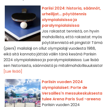
Pariisi 2024: historia, säännöt,
urheilijat... pöytätennis
olympialaisissa ja
paralympialaisissa
Jos rakastat tennistä, on hyvin
mahdollista, että rakastat myös
pöytätennistä eli pingistä! Tämä
(pieni) mailalaji on ollut olympialaji vuodesta 1988,
eikä sitä kannata jättää väliin tänä kesänä Pariisin
2024 olympialaisissa ja paralympialaisissa. Lue lisää
sen historiasta, säännöistä ja mitalimahdollisuuksista!
[Lue lisää]
Pariisin vuoden 2024
olympialaiset: Porte de
Versailles'n messukeskuksesta
tulee Arena Paris Sud -areena
Pariisin vuoden 2024