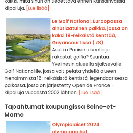
kaikki, mitä sinun on tiedettävä ennen kansainvälisiä
kilpailuja.
[Lue lisää]
Le Golf National, Euroopassa
ainutlaatuinen paikka, jossa on
kaksi 18-reikäistä kenttää,
Guyancourtissa (78).
Asutko Pariisin alueella ja
rakastat golfia? Suuntaa
Yvelinesin alueella sijaitsevalle
Golf Nationalille, jossa voit pelata yhdellä alueen
hienoimmista 18-reikäisistä kentistä, legendaarisessa
paikassa, jossa on järjestetty Open de France -
kilpailuja vuodesta 2002 lähtien.
[Lue lisää]
Tapahtumat kaupungissa Seine-et-
Marne
Olympialaiset 2024:
olympiapaikat,