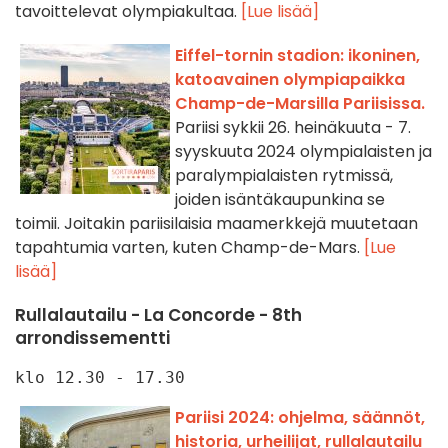
tavoittelevat olympiakultaa.
[Lue lisää]
Eiffel-tornin stadion: ikoninen,
katoavainen olympiapaikka
Champ-de-Marsilla Pariisissa.
Pariisi sykkii 26. heinäkuuta - 7.
syyskuuta 2024 olympialaisten ja
paralympialaisten rytmissä,
joiden isäntäkaupunkina se
toimii. Joitakin pariisilaisia maamerkkejä muutetaan
tapahtumia varten, kuten Champ-de-Mars.
[Lue
lisää]
Rullalautailu - La Concorde - 8th
arrondissementti
klo 12.30 - 17.30
Pariisi 2024: ohjelma, säännöt,
historia, urheilijat, rullalautailu