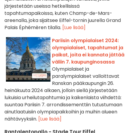
järjestetään useissa hetkellisissä
tapahtumapaikoissa, kuten Champ-de-Mars-
areenalla, joka sijaitsee Eiffel-tornin juurella Grand
Palais Éphémèren tilalla.
[Lue lisää]
Pariisin olympialaiset 2024:
olympialaiset, tapahtumat ja
paikat, joita ei kannata jättää
väliin 7. kaupunginosassa
Olympialaiset ja
paralympialaiset valloittavat
Ranskan pääkaupungin 26.
heinäkuuta 2024 alkaen, jolloin siellä järjestetään
lukuisia urheilutapahtumia ja kaikenlaista viihdettä:
suuntaa Pariisin 7. arrondissementtiin tutustumaan
ainutlaatuisiin olympiapaikkoihin ja muihin alueen
nähtävyyksiin.
[Lue lisää]
Rantalentopallo - Stade Tour Eiffel