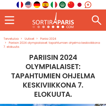
Tervetuloa
Uutiset
Pariisi 2024
Pariisin 2024 olympialaiset: tapahtumien ohjelma keskiviikkona
7. elokuuta.
PARIISIN 2024
OLYMPIALAISET:
TAPAHTUMIEN OHJELMA
KESKIVIIKKONA 7.
ELOKUUTA.