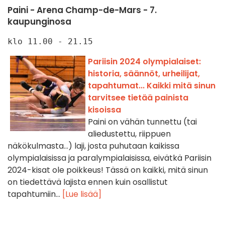
Paini - Arena Champ-de-Mars - 7.
kaupunginosa
klo 11.00 - 21.15
Pariisin 2024 olympialaiset:
historia, säännöt, urheilijat,
tapahtumat... Kaikki mitä sinun
tarvitsee tietää painista
kisoissa
Paini on vähän tunnettu (tai
aliedustettu, riippuen
näkökulmasta...) laji, josta puhutaan kaikissa
olympialaisissa ja paralympialaisissa, eivätkä Pariisin
2024-kisat ole poikkeus! Tässä on kaikki, mitä sinun
on tiedettävä lajista ennen kuin osallistut
tapahtumiin...
[Lue lisää]