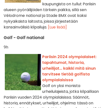
kaupungista on tullut Pariisin
alueen pyöräilijöiden tärkein paikka, sillä sen
Vélodrome national ja Stade BMX ovat kaksi
nykyaikaista laitosta, joissa järjestetään
kansainvälisiä kilpailuja.
[Lue lisää]
Golf - Golf national
9h
Pariisin 2024 olympialaiset:
tapahtumat, historia,
urheilijat... kaikki mitä sinun
tarvitsee tietää golfista
olympialaisissa
Golf on yksi monista
urheilulajeista, jotka kilpaillaan
Pariisin vuoden 2024 olympialaisissa. Säännöt,
historia, ennätykset, urheilijat, ohjelma: tässä on