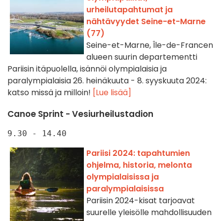
urheilutapahtumat ja
nähtävyydet Seine-et-Marne
(77)
Seine-et-Marne, Île-de-Francen
alueen suurin departementti
Pariisin itäpuolella, isännöi olympialaisia ja
paralympialaisia 26. heinäkuuta - 8. syyskuuta 2024:
katso missä ja milloin!
[Lue lisää]
Canoe Sprint - Vesiurheilustadion
9.30 - 14.40
Pariisi 2024: tapahtumien
ohjelma, historia, melonta
olympialaisissa ja
paralympialaisissa
Pariisin 2024-kisat tarjoavat
suurelle yleisölle mahdollisuuden