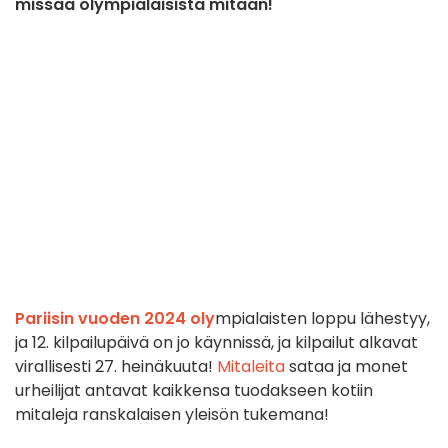
missaa olympialaisista mitään!
Pariisin vuoden 2024 oly
mpialaisten loppu lähestyy,
ja 12. kilpailupäivä on jo käynnissä, ja kilpailut alkavat
virallisesti 27. heinäkuuta!
Mitaleita
sataa ja monet
urheilijat antavat kaikkensa tuodakseen kotiin
mitaleja ranskalaisen yleisön tukemana!