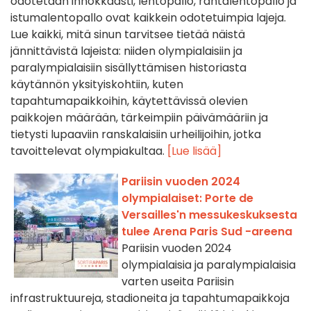
odotetaan innokkaasti, lentopallo, rantalentopallo ja
istumalentopallo ovat kaikkein odotetuimpia lajeja.
Lue kaikki, mitä sinun tarvitsee tietää näistä
jännittävistä lajeista: niiden olympialaisiin ja
paralympialaisiin sisällyttämisen historiasta
käytännön yksityiskohtiin, kuten
tapahtumapaikkoihin, käytettävissä olevien
paikkojen määrään, tärkeimpiin päivämääriin ja
tietysti lupaaviin ranskalaisiin urheilijoihin, jotka
tavoittelevat olympiakultaa.
[Lue lisää]
Pariisin vuoden 2024
olympialaiset: Porte de
Versailles'n messukeskuksesta
tulee Arena Paris Sud -areena
Pariisin vuoden 2024
olympialaisia ja paralympialaisia
varten useita Pariisin
infrastruktuureja, stadioneita ja tapahtumapaikkoja