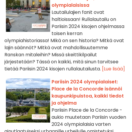
olympialaisissa
Lautailulajien fanit ovat
haltioissaan! Rullalautailu on
Pariisin 2024 kisojen ohjelmassa
toisen kerran
olympiahistoriassa! Mikä on sen historia? Mitkä ovat
lajin säännöt? Mitkä ovat mahdollisuutemme
Ranskan mitaleihin? Missä skeittikilpailut
järjestetään? Tässä on kaikki, mitä sinun tarvitsee
tietää Pariisin 2024 kisojen rullalautailusta.
[Lue lisää]
Pariisin 2024 olympialaiset:
Place de la Concorde isännöi
kaupunkipuistoa, kaikki tiedot
ja ohjelma
Pariisin Place de la Concorde -
aukio muutetaan Pariisin vuoden
2024 olympialaisia varten
ainutlaatuiseksi urbaanille urheilulle omistetuksi