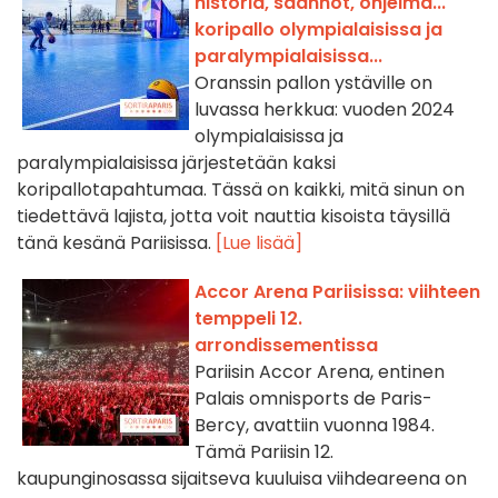
historia, säännöt, ohjelma...
koripallo olympialaisissa ja
paralympialaisissa...
Oranssin pallon ystäville on
luvassa herkkua: vuoden 2024
olympialaisissa ja
paralympialaisissa järjestetään kaksi
koripallotapahtumaa. Tässä on kaikki, mitä sinun on
tiedettävä lajista, jotta voit nauttia kisoista täysillä
tänä kesänä Pariisissa.
[Lue lisää]
Accor Arena Pariisissa: viihteen
temppeli 12.
arrondissementissa
Pariisin Accor Arena, entinen
Palais omnisports de Paris-
Bercy, avattiin vuonna 1984.
Tämä Pariisin 12.
kaupunginosassa sijaitseva kuuluisa viihdeareena on