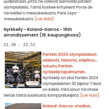
uudistetaan, jotta ne voisivat isännöidä joitakin
olympialaisia. Tämä koskee erityisesti Porte de
Versailles'n messukeskusta, Paris Expo -
messukeskusta.
[Lue lisää]
Nyrkkeily - Roland-Garros - 16th
arrondissement (16. kaupunginosa)
21.30 - 22.51
Pariisin 2024 olympialaiset:
säännöt, historia, ohjelma...
tutustu Pariisin
nyrkkeilytapahtumiin.
Nyrkkeily on yksi Pariisin 2024
olympialaisten 32 lajista! Tässä
on kaikki, mitä sinun tarvitsee
tietää tästä suositusta kamppailulajista.
[Lue lisää]
Roland-Garros-stadion,