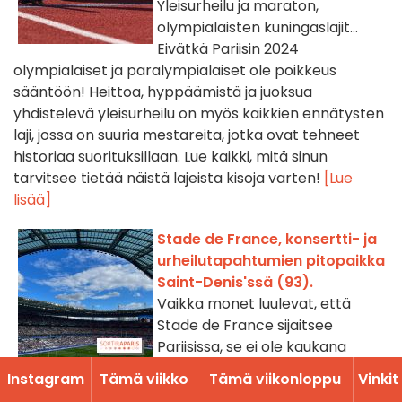
Yleisurheilu ja maraton,
olympialaisten kuningaslajit...
Eivätkä Pariisin 2024
olympialaiset ja paralympialaiset ole poikkeus
sääntöön! Heittoa, hyppäämistä ja juoksua
yhdistelevä yleisurheilu on myös kaikkien ennätysten
laji, jossa on suuria mestareita, jotka ovat tehneet
historiaa suorituksillaan. Lue kaikki, mitä sinun
tarvitsee tietää näistä lajeista kisoja varten!
[Lue
lisää]
Stade de France, konsertti- ja
urheilutapahtumien pitopaikka
Saint-Denis'ssä (93).
Vaikka monet luulevat, että
Stade de France sijaitsee
Pariisissa, se ei ole kaukana
pääkaupungista, vaan sijaitsee
Instagram
Tämä viikko
Tämä viikonloppu
Vinkit
Saint-Denisin (93) esikaupunkialueella. Valtavan