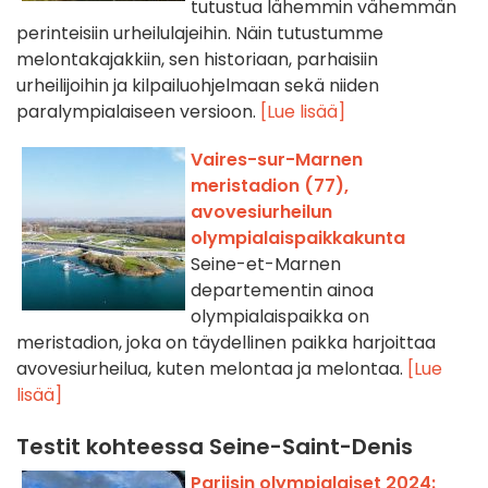
tutustua lähemmin vähemmän
perinteisiin urheilulajeihin. Näin tutustumme
melontakajakkiin, sen historiaan, parhaisiin
urheilijoihin ja kilpailuohjelmaan sekä niiden
paralympialaiseen versioon.
[Lue lisää]
Vaires-sur-Marnen
meristadion (77),
avovesiurheilun
olympialaispaikkakunta
Seine-et-Marnen
departementin ainoa
olympialaispaikka on
meristadion, joka on täydellinen paikka harjoittaa
avovesiurheilua, kuten melontaa ja melontaa.
[Lue
lisää]
Testit kohteessa Seine-Saint-Denis
Pariisin olympialaiset 2024: