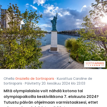
Ohella
Graziella de Sortiraparis
· Kuvattua Caroline de
Sortiraparis · Päivitetty 20. kesäkuu 2024 klo 23:03
Mitä olympialaisia voit nähdä kotona tai
olympiapaikoilla keskiviikkona 7. elokuuta 2024?
Tutustu päivän ohjelmaan varmistaaksesi, ettet