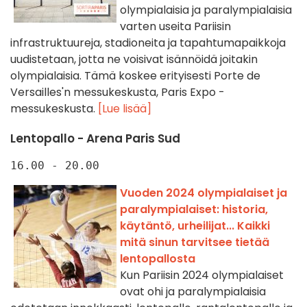
olympialaisia ja paralympialaisia
varten useita Pariisin
infrastruktuureja, stadioneita ja tapahtumapaikkoja
uudistetaan, jotta ne voisivat isännöidä joitakin
olympialaisia. Tämä koskee erityisesti Porte de
Versailles'n messukeskusta, Paris Expo -
messukeskusta.
[Lue lisää]
Lentopallo - Arena Paris Sud
16.00 - 20.00
Vuoden 2024 olympialaiset ja
paralympialaiset: historia,
käytäntö, urheilijat... Kaikki
mitä sinun tarvitsee tietää
lentopallosta
Kun Pariisin 2024 olympialaiset
ovat ohi ja paralympialaisia