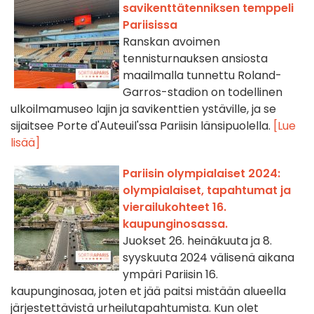
savikenttätenniksen temppeli
Pariisissa
Ranskan avoimen
tennisturnauksen ansiosta
maailmalla tunnettu Roland-
Garros-stadion on todellinen
ulkoilmamuseo lajin ja savikenttien ystäville, ja se
sijaitsee Porte d'Auteuil'ssa Pariisin länsipuolella.
[Lue
lisää]
Pariisin olympialaiset 2024:
olympialaiset, tapahtumat ja
vierailukohteet 16.
kaupunginosassa.
Juokset 26. heinäkuuta ja 8.
syyskuuta 2024 välisenä aikana
ympäri Pariisin 16.
kaupunginosaa, joten et jää paitsi mistään alueella
järjestettävistä urheilutapahtumista. Kun olet