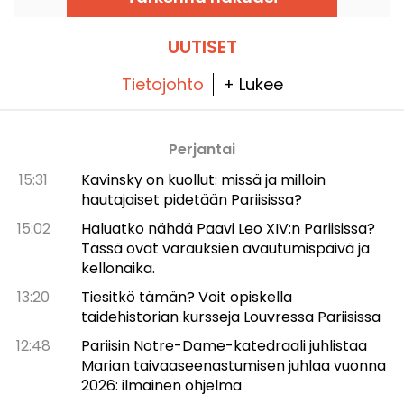
UUTISET
Tietojohto
+ Lukee
Perjantai
15:31
Kavinsky on kuollut: missä ja milloin
hautajaiset pidetään Pariisissa?
15:02
Haluatko nähdä Paavi Leo XIV:n Pariisissa?
Tässä ovat varauksien avautumispäivä ja
kellonaika.
13:20
Tiesitkö tämän? Voit opiskella
taidehistorian kursseja Louvressa Pariisissa
12:48
Pariisin Notre-Dame-katedraali juhlistaa
Marian taivaaseenastumisen juhlaa vuonna
2026: ilmainen ohjelma