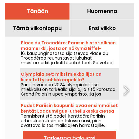
Tänään
Huomenna
Tämä viikonloppu
Ensi viikko
Place du Trocadéro: Pariisin historiallinen
maamerkki, josta on näkymä Eiffel-
16. kaupunginosassa sijaitsevaa Place du
tornille.
Trocadéroa reunustavat lukuisat
muistomerkit ja kulttuurikohteet. Se vetää
puoleensa sekä turisteja että elinkautisia
pariisilaisia lyömättömän näköalapaikkansa
Olympialaiset: miksi miekkailijat on
Eiffel-tornille ansiosta.
kiinnitetty sähkökaapelilla?
Pariisin vuoden 2024 olympialaisissa
miekkailu on tärkeällä sijalla, ja sitä korostaa
Grand Palais'n upea ympäristö. Ja jos
ihmettelet, miksi miekkailijat on kiinnitetty
sähkökaapeleilla, hyvä uutinen on, että
Padel: Pariisin kaupunki avaa ensimmäiset
voimme selittää sen sinulle!
kentät Ladoumègue-urheilukeskuksessa
Tenniskentistä padel-kenttään: Pariisin
(19. kaupunginosassa).
urheilukeskuksiin on tulossa uusi, pian
avattava laitos mailalajien harrastajille.
Tarkenna hakuasi