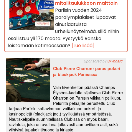
mitalitaulukkoon maittain
Pariisin vuoden 2024
paralympialaiset lupaavat
ainutlaatuista
urheilunäytelmää, sillä niihin
osallistuu yli 170 maata. Pystyykö Ranska
loistamaan kotimaassaan?
[Lue lisää]