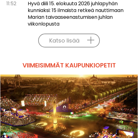
11:52
Hyvä diili 15. elokuuta 2026 juhlapyhän
kunniaksi: 15 ilmaista retkeä nauttimaan
Marian taivaaseenastumisen juhlan
viikonlopusta
Katso lisää
VIIMEISIMMÄT KAUPUNKIOPETIT