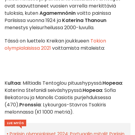
ovat saavuttaneet vuosien varrella merkittäviä
tuloksia, kuten
Agamemnónin
voitto painissa
Pariisissa vuonna 1924 ja
Katerina Thanoun
menestys yleisurheilussa 2000-luvulla.
Tässä on luettelo Kreikan joukkueen
Tokion
olympialaisissa 2021
voittamista mitaleista:
K
ultaa
: Miltiadis Tentoglou pituushypyssä.
Hopeaa
:
Katerina Stefanidi seiväshypyssä.
Hopeaa
: Sofia
Bekatorou ja Manolis Casiotis purjehduksessa
(470).
Pronssia
: Lykourgos-Stavros Tsakiris
melonnassa (K1 1000 metriä).
LUE MYÖS
Pariisin olympialaiset 2024: Portugalin mitalit Pariisin