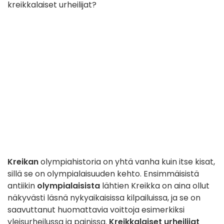
kreikkalaiset urheilijat?
Kreikan
olympiahistoria on yhtä vanha kuin itse kisat,
sillä se on olympialaisuuden kehto. Ensimmäisistä
antiikin
olympialaisista
lähtien Kreikka on aina ollut
näkyvästi läsnä nykyaikaisissa kilpailuissa, ja se on
saavuttanut huomattavia voittoja esimerkiksi
yleisurheilussa ja painissa.
Kreikkalaiset urheilijat