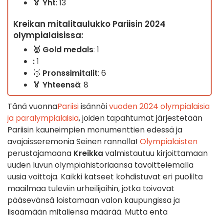
🏅 Yht
: 13
Kreikan mitalitaulukko Pariisin 2024
olympialaisissa:
🥇 Gold medals
: 1
:
1
🥉
Pronssimitalit
: 6
🏅
Yhteensä
: 8
Tänä vuonna
Pariisi
isännöi
vuoden 2024 olympialaisia
ja paralympialaisia
, joiden tapahtumat järjestetään
Pariisin kauneimpien monumenttien edessä ja
avajaisseremonia Seinen rannalla!
Olympialaisten
perustajamaana
Kreikka
valmistautuu kirjoittamaan
uuden luvun olympiahistoriaansa tavoittelemalla
uusia voittoja. Kaikki katseet kohdistuvat eri puolilta
maailmaa tuleviin urheilijoihin, jotka toivovat
pääsevänsä loistamaan valon kaupungissa ja
lisäämään mitaliensa määrää. Mutta entä