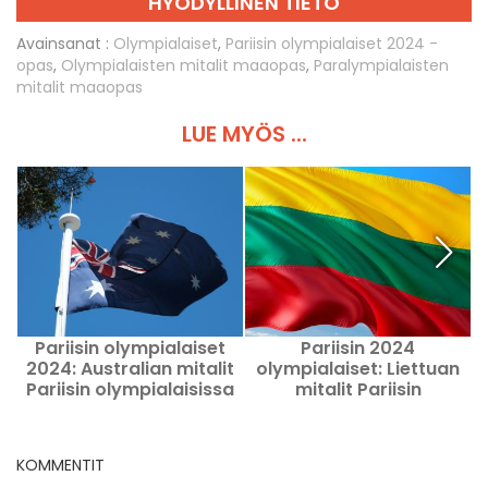
HYÖDYLLINEN TIETO
Avainsanat :
Olympialaiset
,
Pariisin olympialaiset 2024 -
opas
,
Olympialaisten mitalit maaopas
,
Paralympialaisten
mitalit maaopas
LUE MYÖS ...
Pariisin olympialaiset
Pariisin 2024
2024: Australian mitalit
olympialaiset: Liettuan
Pariisin olympialaisissa
mitalit Pariisin
ja paralympialaisissa
olympialaisissa ja
Pariisissa
paralympialaisissa
KOMMENTIT