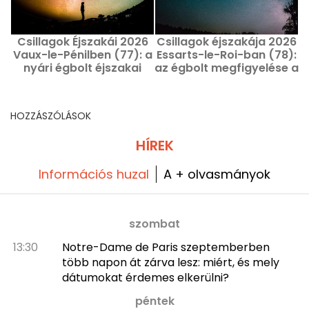
Csillagok Éjszakái 2026
Csillagok éjszakája 2026
C
Vaux-le-Pénilben (77): a
Essarts-le-Roi-ban (78):
P
nyári égbolt éjszakai
az égbolt megfigyelése a
megfigyelése
Yvelinesben
HOZZÁSZÓLÁSOK
HÍREK
Információs huzal
A + olvasmányok
szombat
13:30
Notre-Dame de Paris szeptemberben
több napon át zárva lesz: miért, és mely
dátumokat érdemes elkerülni?
péntek