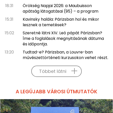
18:31
Örökség Napjai 2026: a Maubuisson
apátság látogatásai (95) – a program
15:31
Kavinsky halála: Párizsban hol és mikor
lesznek a temetések?
15:02
Szeretné látni XIV. Leó pápát Párizsban?
Íme a foglalások megnyitásának dátuma
és időpontja.
13:20
Tudtad-e? Párizsban, a Louvre-ban
művészettörténeti kurzusokon vehet részt.
Többet látni
A LEGÚJABB VÁROSI ÚTMUTATÓK