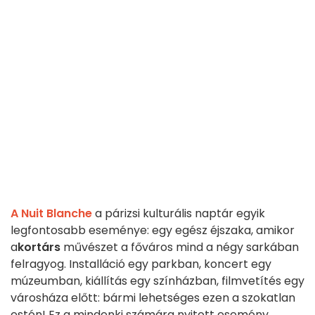
A Nuit Blanche
a párizsi kulturális naptár egyik
legfontosabb eseménye: egy egész éjszaka, amikor
a
kortárs
művészet a főváros mind a négy sarkában
felragyog. Installáció egy parkban, koncert egy
múzeumban, kiállítás egy színházban, filmvetítés egy
városháza előtt: bármi lehetséges ezen a szokatlan
estén! Ez a mindenki számára nyitott esemény