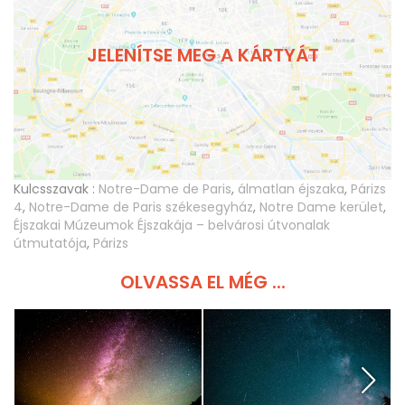
JELENÍTSE MEG A KÁRTYÁT
Kulcsszavak :
Notre-Dame de Paris
,
álmatlan éjszaka
,
Párizs
4
,
Notre-Dame de Paris székesegyház
,
Notre Dame kerület
,
Éjszakai Múzeumok Éjszakája – belvárosi útvonalak
útmutatója
,
Párizs
OLVASSA EL MÉG ...