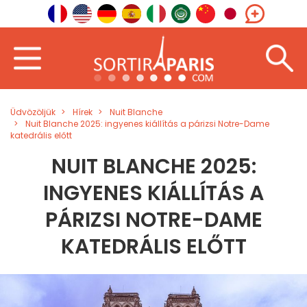
Üdvözöljük
Hírek
Nuit Blanche
Nuit Blanche 2025: ingyenes kiállítás a párizsi Notre-Dame
katedrális előtt
NUIT BLANCHE 2025:
INGYENES KIÁLLÍTÁS A
PÁRIZSI NOTRE-DAME
KATEDRÁLIS ELŐTT