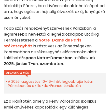
átalakítja Párizst, és a kíváncsiaknak lehetőséget ad
arra, hogy egészen hajnalig élvezzék az új, lenyűgöző
eseményeket.
Több száz rendezvényt szerveznek Párizsban, a
leghíresebb helyektől a leghétköznapibb utcákig.
Természetesen a
Notre-Dame de Paris
székesegyház
is részt vesz az ünnepségeken.
Pontosabban a székesegyház előcsarnoka alatt
található
Espace Notre-Dame-ban
találkozunk
2025. június 7-én, szombaton
.
OLVASSA EL MÉG
A 2026. augusztus 10–16-i hét legjobb ajánlatai
Párizsban és az Île-de-France területén
Ez a kiállítótér, amely a Fény Városának ikonikus
emlékművéhez kapcsolódik, egy különleges