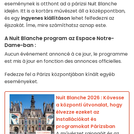
eseménynek is otthont ad a párizsi Nuit Blanche
idején. Itt is a kortárs művészet áll a középpontban,
és egy
ingyenes kiállításon
lehet felfedezni az
éjszakát. Íme, mire számíthatsz aznap este.
A Nuit Blanche program az Espace Notre-
Dame-ban :
Aucun événement annoncé à ce jour, le programme
est mis à jour en fonction des annonces officielles.
Fedezze fel a Párizs központjában kínált egyéb
eseményeket.
Nuit Blanche 2026 : Kövesse
a központi útvonalat, hogy
élvezze ezeket az
installációkat és
programokat Párizsban
A művészet rajongóit és az