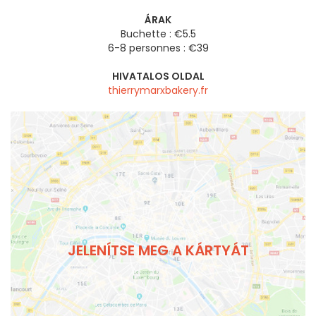
ÁRAK
Buchette : €5.5
6-8 personnes : €39
HIVATALOS OLDAL
thierrymarxbakery.fr
JELENÍTSE MEG A KÁRTYÁT