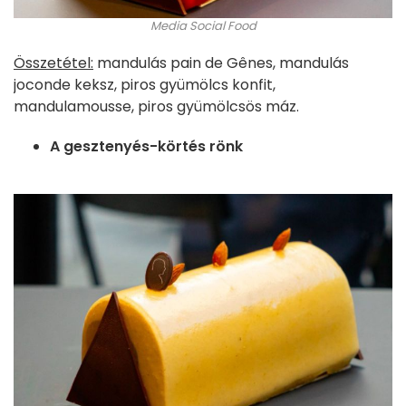
Media Social Food
Összetétel:
mandulás pain de Gênes, mandulás
joconde keksz, piros gyümölcs konfit,
mandulamousse, piros gyümölcsös máz.
A gesztenyés-körtés rönk