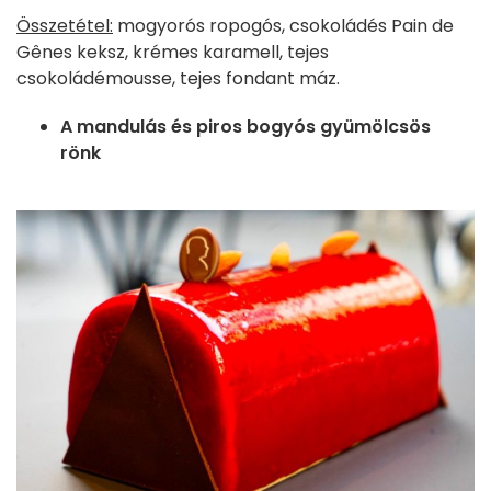
Összetétel:
mogyorós ropogós, csokoládés Pain de
Gênes keksz, krémes karamell, tejes
csokoládémousse, tejes fondant máz.
A mandulás és piros bogyós gyümölcsös
rönk