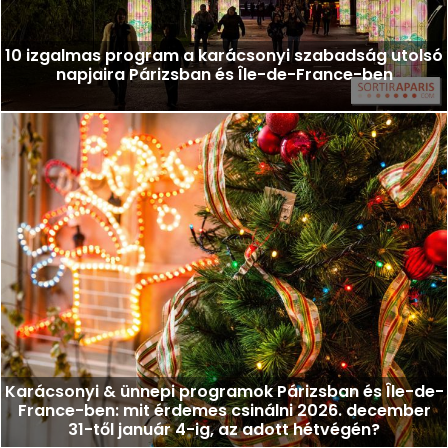
10 izgalmas program a karácsonyi szabadság utolsó
napjaira Párizsban és Île-de-France-ben
Karácsonyi & ünnepi programok Párizsban és Île-de-
France-ben: mit érdemes csinálni 2026. december
31-től január 4-ig, az adott hétvégén?