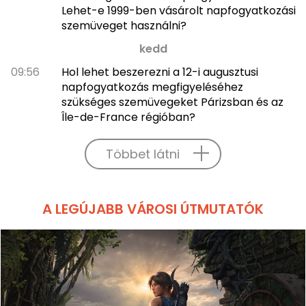
Lehet-e 1999-ben vásárolt napfogyatkozási
szemüveget használni?
kedd
09:56
Hol lehet beszerezni a 12-i augusztusi
napfogyatkozás megfigyeléséhez
szükséges szemüvegeket Párizsban és az
Île-de-France régióban?
Többet látni
A LEGÚJABB VÁROSI ÚTMUTATÓK