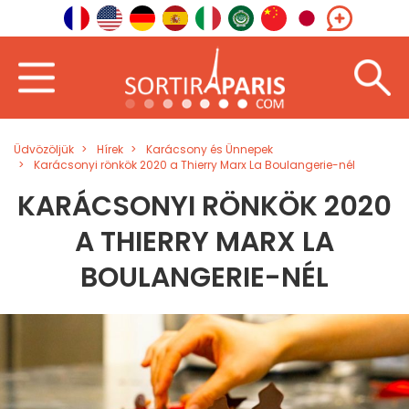
Üdvözöljük
Hírek
Karácsony és Ünnepek
Karácsonyi rönkök 2020 a Thierry Marx La Boulangerie-nél
KARÁCSONYI RÖNKÖK 2020
A THIERRY MARX LA
BOULANGERIE-NÉL