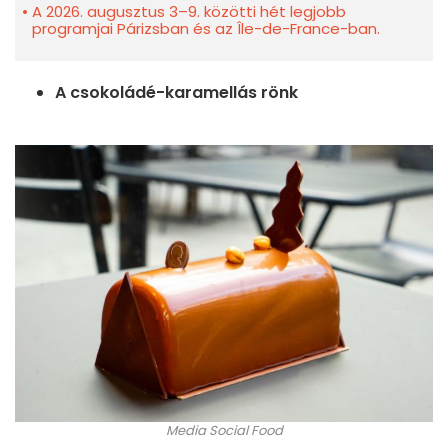
A 2026. augusztus 3–9. közötti hét legjobb
programjai Párizsban és az Île-de-France-ban.
A csokoládé-karamellás rönk
Media Social Food