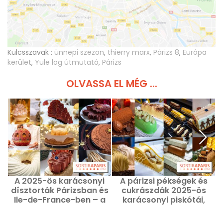
Kulcsszavak :
ünnepi szezon
,
thierry marx
,
Párizs 8
,
Európa
kerület
,
Yule log útmutató
,
Párizs
OLVASSA EL MÉG ...
A 2025-ös karácsonyi
A párizsi pékségek és
dísztorták Párizsban és
cukrászdák 2025-ös
Ile-de-France-ben – a
karácsonyi piskótái,
kedvelt kreációk, amit
válogatásunk a legszebb
már kipróbáltak és
alkotásokból