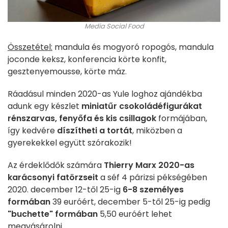
Media Social Food
Összetétel:
mandula és mogyoró ropogós, mandula
joconde keksz, konferencia körte konfit,
gesztenyemousse, körte máz.
Ráadásul minden 2020-as Yule loghoz ajándékba
adunk egy készlet
miniatűr csokoládéfigurákat
rénszarvas, fenyőfa és kis csillagok
formájában,
így kedvére
díszítheti a tortát
, miközben a
gyerekekkel együtt szórakozik!
Az érdeklődők számára
Thierry Marx 2020-as
karácsonyi fatörzseit
a séf 4 párizsi pékségében
2020. december 12-től 25-ig
6-8 személyes
formában
39 euróért, december 5-től 25-ig pedig
"buchette" formában
5,50 euróért lehet
megvásárolni.