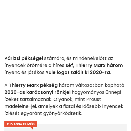
Párizsi pékségei
számára, és mindenekelőtt az
ínyencek örömére a híres
séf, Thierry Marx
három
ínyenc és játékos
Yule logot talált ki 2020-ra
.
A
Thierry Marx pékség
három változatban kapható
2020-as karácsonyi rönkjei
hagyományos ünnepi
ízeket tartalmaznak. Olyanok, mint Proust
madeleine-jei, amelyek a fiatal és idősebb ínyencek
ízlését egyaránt gyönyörködtetik.
OLVASSA EL MÉG