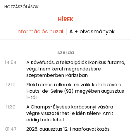
jóváhagytak
HOZZÁSZÓLÁSOK
HÍREK
Információs huzal
A + olvasmányok
szerda
14:54
A Kávéfutás, a felszolgálók ikonikus futama,
végül nem kerül megrendezésre
szeptemberben Párizsban.
12:10
Elektromos rollerek: mi válik kötelezővé a
Hauts-de-Seine (92) megyében augusztus
1-től
11:30
A Champs-Élysées karácsonyi vására
végre visszatérhet-e idén télen? Amit
eddig tudni lehet.
01:47
2026. augusztus 12-i napfogyatkozás: