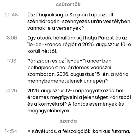
csütörtök
20:48
Úszóbajnokság: a Szajnán tapasztalt
szénhidrogén-szennyezés után veszélyben
vannak-e a versenyek?
18:06
Egy ötödik hőhullám sújthatja Párizst és az
Île-de-France régiót a 2026. augusztus 10-e
körüli héttől.
17:18
Párizsban és az Île-de-France-ben
bolhapiacok: hol érdemes vadászni
szombaton, 2026. augusztus 15-én, a Mária
mennybemenetelének ünnepén?
14:26
2026. augusztus 12-i napfogyatkozás: hol
érdemes megfigyelni a jelenséget Párizsból
és a környékről? A fontos események és
megfigyelőhelyek
szerda
14:54
A Kávéfutás, a felszolgálók ikonikus futama,