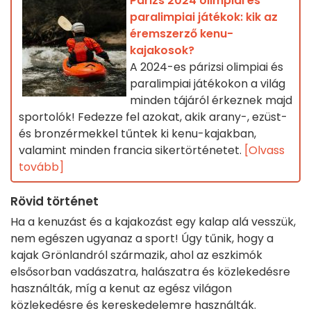
Párizs 2024 olimpiai és
paralimpiai játékok: kik az
éremszerző kenu-
kajakosok?
A 2024-es párizsi olimpiai és
paralimpiai játékokon a világ
minden tájáról érkeznek majd
sportolók! Fedezze fel azokat, akik arany-, ezüst-
és bronzérmekkel tűntek ki kenu-kajakban,
valamint minden francia sikertörténetet.
[Olvass
tovább]
Rövid történet
Ha a kenuzást és a kajakozást egy kalap alá vesszük,
nem egészen ugyanaz a sport! Úgy tűnik, hogy a
kajak Grönlandról származik, ahol az eszkimók
elsősorban vadászatra, halászatra és közlekedésre
használták, míg a kenut az egész világon
közlekedésre és kereskedelemre használták.