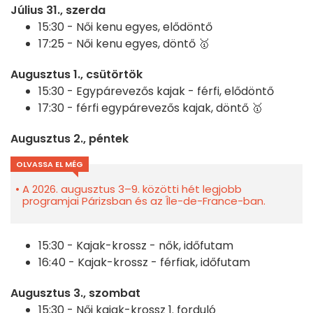
Július 31., szerda
15:30 -
Női kenu egyes, elődöntő
17:25 -
Női kenu egyes, döntő 🥇
Augusztus 1., csütörtök
15:30 -
Egypárevezős kajak - férfi, elődöntő
17:30 -
férfi egypárevezős kajak, döntő 🥇
Augusztus 2., péntek
OLVASSA EL MÉG
A 2026. augusztus 3–9. közötti hét legjobb
programjai Párizsban és az Île-de-France-ban.
15:30 -
Kajak-krossz - nők, időfutam
16:40 -
Kajak-krossz - férfiak, időfutam
Augusztus 3., szombat
15:30 -
Női kajak-krossz 1. forduló