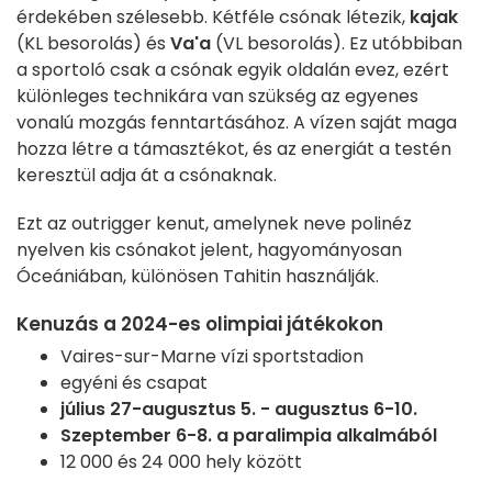
érdekében szélesebb. Kétféle csónak létezik,
kajak
(KL besorolás) és
Va'a
(VL besorolás). Ez utóbbiban
a sportoló csak a csónak egyik oldalán evez, ezért
különleges technikára van szükség az egyenes
vonalú mozgás fenntartásához. A vízen saját maga
hozza létre a támasztékot, és az energiát a testén
keresztül adja át a csónaknak.
Ezt az outrigger kenut, amelynek neve polinéz
nyelven kis csónakot jelent, hagyományosan
Óceániában, különösen Tahitin használják.
Kenuzás a 2024-es olimpiai játékokon
Vaires-sur-Marne vízi sportstadion
egyéni és csapat
július 27-augusztus 5. - augusztus 6-10.
Szeptember 6-8. a paralimpia alkalmából
12 000 és 24 000 hely között