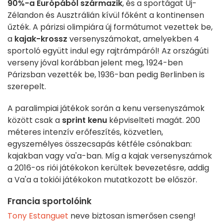
90%-a Európából származik
, és a sportágat Új-
Zélandon és Ausztrálián kívül főként a kontinensen
űzték. A párizsi olimpiára új formátumot vezettek be,
a
kajak-krossz
versenyszámokat, amelyekben 4
sportoló együtt indul egy rajtrámpáról! Az országúti
verseny jóval korábban jelent meg, 1924-ben
Párizsban vezették be, 1936-ban pedig Berlinben is
szerepelt.
A paralimpiai játékok során a kenu versenyszámok
között csak a
sprint kenu
képviselteti magát. 200
méteres intenzív erőfeszítés, közvetlen,
egyszemélyes összecsapás kétféle csónakban:
kajakban vagy va'a-ban. Míg a kajak versenyszámok
a 2016-os riói játékokon kerültek bevezetésre, addig
a Va'a a tokiói játékokon mutatkozott be először.
Francia sportolóink
Tony Estanguet
neve biztosan ismerősen cseng!