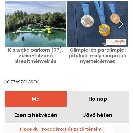
Kis wake parkom (77),
Olimpiai és paralimpiai
vízisí-felvonó
játékok: mely csapatok
létesítmények és
nyertek érmet
felfújható akadálypálya
röplabdában?
a vízen
Eredmények
HOZZÁSZÓLÁSOK
Ma
Holnap
Ezen a hétvégén
Jövő héten
Place du Trocadéro: Párizs történelmi