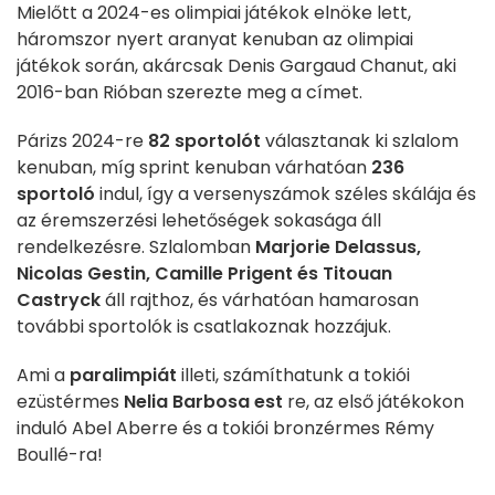
Mielőtt a 2024-es olimpiai játékok elnöke lett,
háromszor nyert aranyat kenuban az olimpiai
játékok során, akárcsak Denis Gargaud Chanut, aki
2016-ban Rióban szerezte meg a címet.
Párizs 2024-re
82 sportolót
választanak ki szlalom
kenuban, míg sprint kenuban várhatóan
236
sportoló
indul, így a versenyszámok széles skálája és
az éremszerzési lehetőségek sokasága áll
rendelkezésre. Szlalomban
Marjorie Delassus,
Nicolas Gestin, Camille Prigent és Titouan
Castryck
áll rajthoz, és várhatóan hamarosan
további sportolók is csatlakoznak hozzájuk.
Ami a
paralimpiát
illeti, számíthatunk a tokiói
ezüstérmes
Nelia Barbosa est
re, az első játékokon
induló Abel Aberre és a tokiói bronzérmes Rémy
Boullé-ra!