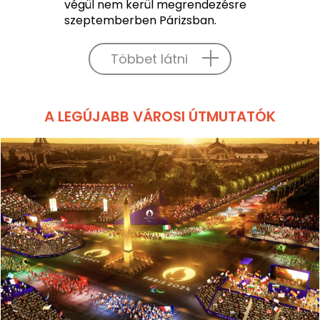
végül nem kerül megrendezésre
szeptemberben Párizsban.
Többet látni
A LEGÚJABB VÁROSI ÚTMUTATÓK