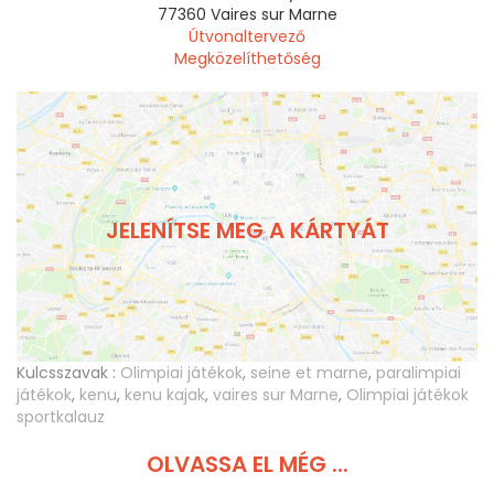
77360
Vaires sur Marne
Útvonaltervező
Megközelíthetőség
JELENÍTSE MEG A KÁRTYÁT
Kulcsszavak :
Olimpiai játékok
,
seine et marne
,
paralimpiai
játékok
,
kenu
,
kenu kajak
,
vaires sur Marne
,
Olimpiai játékok
sportkalauz
OLVASSA EL MÉG ...