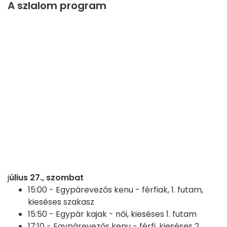
A szlalom program
j
úlius 27., szombat
15:00 -
Egypárevezős kenu - férfiak, 1. futam,
kieséses szakasz
15:50 -
Egypár kajak - női, kieséses 1. futam
17:10 -
Egypárevezős kenu - férfi, kieséses 2.