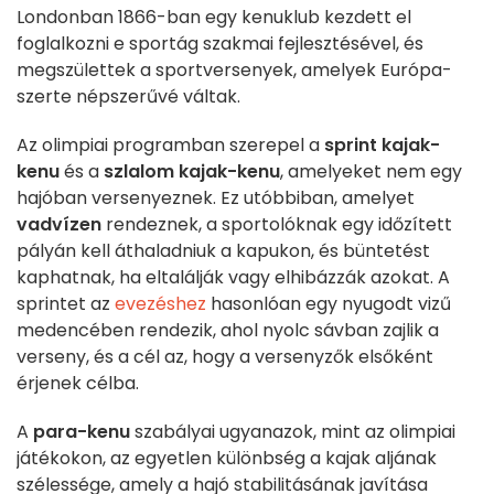
Londonban 1866-ban egy kenuklub kezdett el
foglalkozni e sportág szakmai fejlesztésével, és
megszülettek a sportversenyek, amelyek Európa-
szerte népszerűvé váltak.
Az olimpiai programban szerepel a
sprint kajak-
kenu
és a
szlalom kajak-kenu
, amelyeket nem egy
hajóban versenyeznek. Ez utóbbiban, amelyet
vadvízen
rendeznek, a sportolóknak egy időzített
pályán kell áthaladniuk a kapukon, és büntetést
kaphatnak, ha eltalálják vagy elhibázzák azokat. A
sprintet az
evezéshez
hasonlóan egy nyugodt vizű
medencében rendezik, ahol nyolc sávban zajlik a
verseny, és a cél az, hogy a versenyzők elsőként
érjenek célba.
A
para-kenu
szabályai ugyanazok, mint az olimpiai
játékokon, az egyetlen különbség a kajak aljának
szélessége, amely a hajó stabilitásának javítása