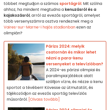
többet megtudjon a számos
sportágról
. Mit szólna
ahhoz, ha mindent megtudna a
kenuzásról és a
kajakozásról
, arról az evezős sportágról, amelyet
több versenyszámra osztva rendeznek meg a
Vaires-sur-Marne-i hajós stadionban
ezen az
olimpián?
Párizs 2024: melyik
csatornán és mikor lehet
nézni a para-kenu
versenyeket a televízióban?
A 2024-es párizsi olimpiai és
paralimpiai játékok alatt
szálljon vízre, és nézze a kenu
sportot a tévében! Kövesse az útmutatót, és
tájékozódjon az evezős sportág televíziós
műsoráról.
[Olvass tovább]