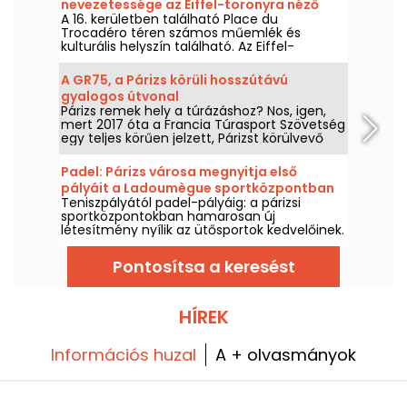
nevezetessége az Eiffel-toronyra néző
A 16. kerületben található Place du
kilátással.
Trocadéro téren számos műemlék és
kulturális helyszín található. Az Eiffel-
toronyra nyíló verhetetlen kilátásának
köszönhetően egyaránt vonzza a turistákat
A GR75, a Párizs körüli hosszútávú
és a párizsiakat.
gyalogos útvonal
Párizs remek hely a túrázáshoz? Nos, igen,
mert 2017 óta a Francia Túrasport Szövetség
egy teljes körűen jelzett, Párizst körülvevő
útvonalat nyitott meg a gyaloglás
szerelmesei számára.
Padel: Párizs városa megnyitja első
pályáit a Ladoumègue sportközpontban
Teniszpályától padel-pályáig: a párizsi
(19. kerület)
sportközpontokban hamarosan új
létesítmény nyílik az ütősportok kedvelőinek.
Pontosítsa a keresést
HÍREK
Információs huzal
A + olvasmányok