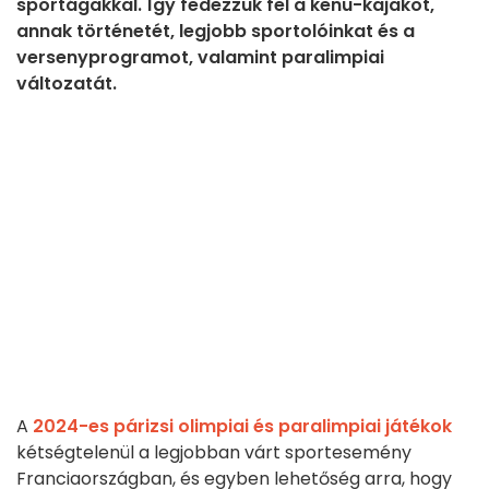
sportágakkal. Így fedezzük fel a kenu-kajakot,
annak történetét, legjobb sportolóinkat és a
versenyprogramot, valamint paralimpiai
változatát.
A
2024-es párizsi olimpiai és paralimpiai játékok
kétségtelenül a legjobban várt sportesemény
Franciaországban, és egyben lehetőség arra, hogy