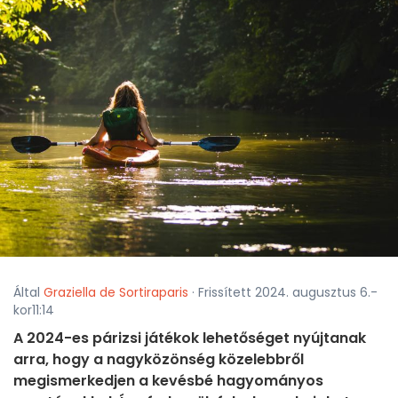
Által
Graziella de Sortiraparis
· Frissített 2024. augusztus 6.-
kor11:14
A 2024-es párizsi játékok lehetőséget nyújtanak
arra, hogy a nagyközönség közelebbről
megismerkedjen a kevésbé hagyományos