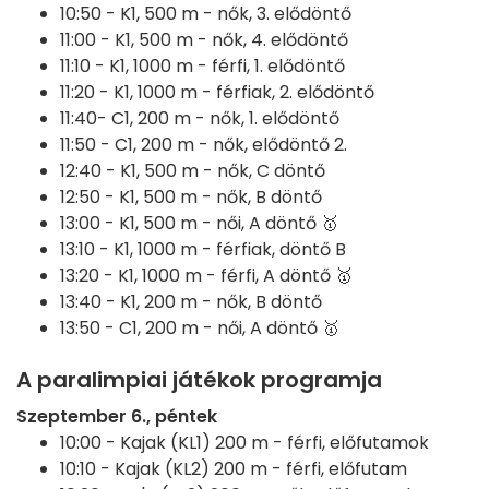
10:50 -
K1, 500 m - nők, 3. elődöntő
11:00 -
K1, 500 m - nők, 4. elődöntő
11:10 -
K1, 1000 m - férfi, 1. elődöntő
11:20 -
K1, 1000 m - férfiak, 2. elődöntő
11:40-
C1, 200 m - nők, 1. elődöntő
11:50 -
C1, 200 m - nők, elődöntő 2.
12:40 -
K1, 500 m - nők, C döntő
12:50 -
K1, 500 m - nők, B döntő
13:00 -
K1, 500 m - női, A döntő 🥇
13:10 -
K1, 1000 m - férfiak, döntő B
13:20 -
K1, 1000 m - férfi, A döntő 🥇
13:40 -
K1, 200 m - nők, B döntő
13:50 -
C1, 200 m - női, A döntő 🥇
A paralimpiai játékok programja
Szeptember 6., péntek
10:00 -
Kajak (KL1) 200 m - férfi, előfutamok
10:10 -
Kajak (KL2) 200 m - férfi, előfutam