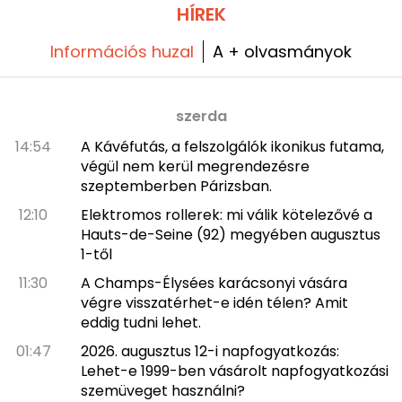
HÍREK
Információs huzal
A + olvasmányok
szerda
14:54
A Kávéfutás, a felszolgálók ikonikus futama,
végül nem kerül megrendezésre
szeptemberben Párizsban.
12:10
Elektromos rollerek: mi válik kötelezővé a
Hauts-de-Seine (92) megyében augusztus
1-től
11:30
A Champs-Élysées karácsonyi vására
végre visszatérhet-e idén télen? Amit
eddig tudni lehet.
01:47
2026. augusztus 12-i napfogyatkozás:
Lehet-e 1999-ben vásárolt napfogyatkozási
szemüveget használni?