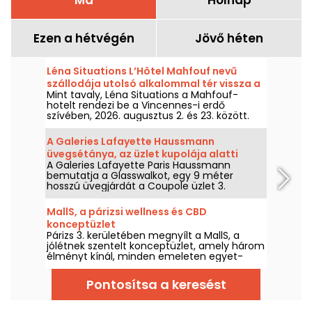
Ezen a hétvégén
Jövő héten
Léna Situations L’Hôtel Mahfouf nevű
szállodája utolsó alkalommal tér vissza a
Mint tavaly, Léna Situations a Mahfouf-
Bois de Vincennes szívébe.
hotelt rendezi be a Vincennes-i erdő
szívében, 2026. augusztus 2. és 23. között.
Egy laza, nyári hangulatú helyszín,
augusztusi vlogokkal, vásárlással,
A Galeries Lafayette Haussmann
vegetáriánus finomságokkal és pihenéssel,
üvegsétánya, az üzlet kupolája alatti
nosztalgikus ízzel.
A Galeries Lafayette Paris Haussmann
forró fotóhely.
bemutatja a Glasswalkot, egy 9 méter
hosszú üvegjárdát a Coupole üzlet 3.
emeletén, 16 méterrel a föld felett
felfüggesztve. Ez a hely tökéletes egy
MallS, a párizsi wellness és CBD
felejthetetlen felvételhez, és egyedülálló
konceptüzlet
perspektívát kínál 120 év történelmére. Az
Párizs 3. kerületében megnyílt a MallS, a
építészet és a minőségi Instagram-spotok
jólétnek szentelt konceptüzlet, amely három
szerelmeseinek kötelező!
élményt kínál, minden emeleten egyet-
egyet! Itt jógázhat, megcsodálhatja fiatal
művészek munkáit és vásárolhat CBD-
Pontosítsa a keresést
termékeket.