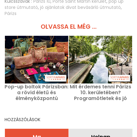
Kulcsszavak :
Párizs 10
,
Porte Saint Martin kerület
,
pop up
store útmutató
,
jó ajánlatok divat bevásárló útmutató
,
Párizs
OLVASSA EL MÉG ...
Pop-up boltok Párizsban:
Mit érdemes tenni Párizs
a rövid életű és
10. kerületében?
d
élményközpontú
Programötletek és jó
M
üzleteket érdemes most
helyek
felfedezni
HOZZÁSZÓLÁSOK
Ma
Holnap