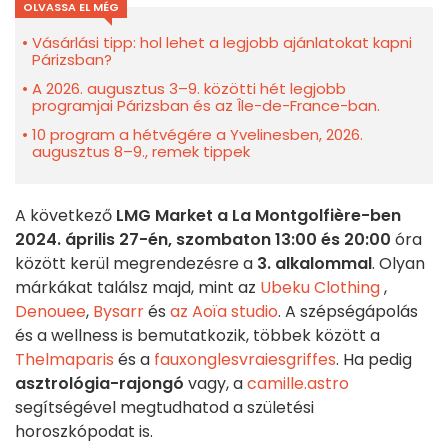
OLVASSA EL MÉG
Vásárlási tipp: hol lehet a legjobb ajánlatokat kapni
Párizsban?
A 2026. augusztus 3–9. közötti hét legjobb
programjai Párizsban és az Île-de-France-ban.
10 program a hétvégére a Yvelinesben, 2026.
augusztus 8–9., remek tippek
A következő
LMG Market a La Montgolfière-ben
2024. április 27-én, szombaton 13:00 és 20:00
óra
között kerül megrendezésre a
3. alkalommal
. Olyan
márkákat találsz majd, mint az
Ubeku Clothing
,
Denouee
,
Bysarr
és
az Aoïa studio
. A szépségápolás
és a wellness is bemutatkozik, többek között a
Thelmaparis
és a
fauxonglesvraiesgriffes
. Ha pedig
asztrológia-rajongó
vagy, a
camille.astro
segítségével megtudhatod a születési
horoszkópodat is.