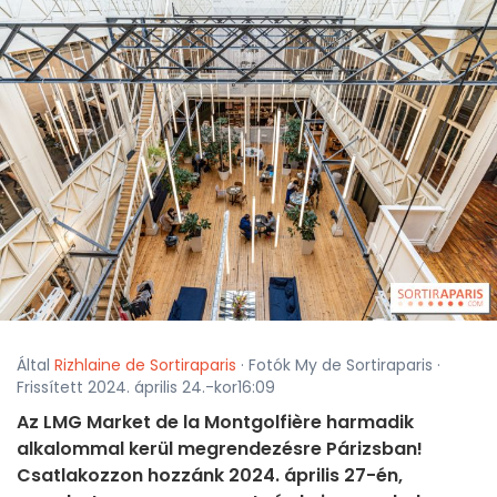
Által
Rizhlaine de Sortiraparis
· Fotók My de Sortiraparis ·
Frissített 2024. április 24.-kor16:09
Az LMG Market de la Montgolfière harmadik
alkalommal kerül megrendezésre Párizsban!
Csatlakozzon hozzánk 2024. április 27-én,