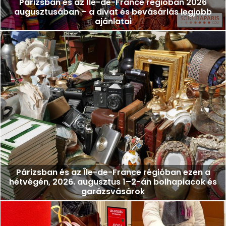
Párizsban és az Île-de-France régióban 2026
augusztusában – a divat és bevásárlás legjobb
ajánlatai
Párizsban és az Île-de-France régióban ezen a
hétvégén, 2026. augusztus 1–2-án bolhapiacok és
garázsvásárok