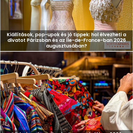
Kiállítások, pop-upok és jó tippek: hol élvezheti a
divatot Párizsban és az Île-de-France-ban 2026
augusztusában?