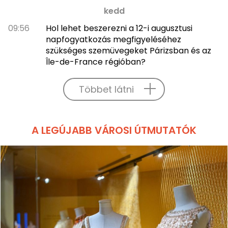
kedd
09:56
Hol lehet beszerezni a 12-i augusztusi
napfogyatkozás megfigyeléséhez
szükséges szemüvegeket Párizsban és az
Île-de-France régióban?
Többet látni
A LEGÚJABB VÁROSI ÚTMUTATÓK