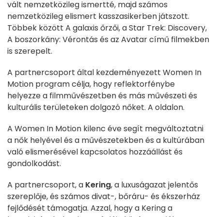
vált nemzetközileg ismertté, majd számos
nemzetközileg elismert kasszasikerben játszott.
Többek között A galaxis őrzői, a Star Trek: Discovery,
A boszorkány: Vérontás és az Avatar című filmekben
is szerepelt.
A partnercsoport által kezdeményezett Women In
Motion program célja, hogy reflektorfénybe
helyezze a filmművészetben és más művészeti és
kulturális területeken dolgozó nőket. A oldalon.
A Women In Motion kilenc éve segít megváltoztatni
a nők helyével és a művészetekben és a kultúrában
való elismerésével kapcsolatos hozzáállást és
gondolkodást.
A partnercsoport, a
Kering
, a luxuságazat jelentős
szereplője, és számos divat-, bőráru- és ékszerház
fejlődését támogatja. Azzal, hogy a Kering a