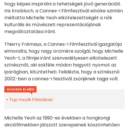
hogy képes inspirálni a tehetségek jövő generációit.
Iris Knobloch, a Cannes-i Filmfesztivál elnöke szintén
méltatta Michelle Yeoh elkötelezettségét a nők
kulturális és művészeti reprezentációjának
megváltoztatása iránt.
Thierry Frémaux, a Cannes-i Filmfesztivál igazgatója
elmondta, hogy nagy örömére szolgál, hogy Michelle
Yeoh-t, a filmjei iránt szenvedélyesen elkötelezett
színésznőt, aki sokféle módon hagyott nyomot az
iparágban, kitüntetheti. Felidézte, hogy a színésznő
2002-ben a cannes-i fesztivál zsűrijének tagja volt.
OLVASSA EL MÉG
Top mozik Párizsban
Michelle Yeoh az 1990-es években a hongkongi
akciófilmekben játszott szerepeinek köszönhetően