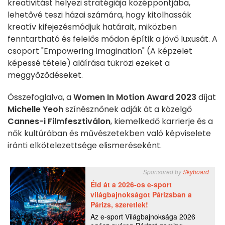
kreativitást helyezi stratégiája középpontjába,
lehetővé teszi házai számára, hogy kitolhassák
kreatív kifejezésmódjuk határait, miközben
fenntartható és felelős módon építik a jövő luxusát. A
csoport "Empowering Imagination" (A képzelet
képessé tétele) aláírása tükrözi ezeket a
meggyőződéseket.
Összefoglalva, a
Women In Motion Award 2023
díjat
Michelle Yeoh
színésznőnek adják át a közelgő
Cannes-i Filmfesztiválon
, kiemelkedő karrierje és a
nők kultúrában és művészetekben való képviselete
iránti elkötelezettsége elismeréseként.