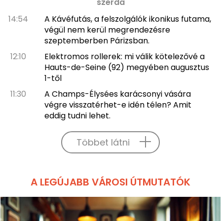
szerda
14:54
A Kávéfutás, a felszolgálók ikonikus futama,
végül nem kerül megrendezésre
szeptemberben Párizsban.
12:10
Elektromos rollerek: mi válik kötelezővé a
Hauts-de-Seine (92) megyében augusztus
1-től
11:30
A Champs-Élysées karácsonyi vására
végre visszatérhet-e idén télen? Amit
eddig tudni lehet.
Többet látni
A LEGÚJABB VÁROSI ÚTMUTATÓK