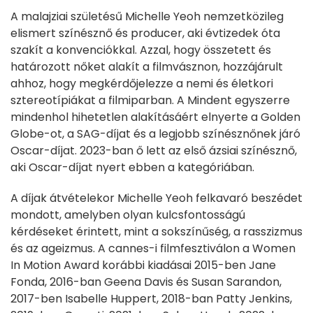
A malajziai születésű Michelle Yeoh nemzetközileg
elismert színésznő és producer, aki évtizedek óta
szakít a konvenciókkal. Azzal, hogy összetett és
határozott nőket alakít a filmvásznon, hozzájárult
ahhoz, hogy megkérdőjelezze a nemi és életkori
sztereotípiákat a filmiparban. A Mindent egyszerre
mindenhol hihetetlen alakításáért elnyerte a Golden
Globe-ot, a SAG-díjat és a legjobb színésznőnek járó
Oscar-díjat. 2023-ban ő lett az első ázsiai színésznő,
aki Oscar-díjat nyert ebben a kategóriában.
A díjak átvételekor Michelle Yeoh felkavaró beszédet
mondott, amelyben olyan kulcsfontosságú
kérdéseket érintett, mint a sokszínűség, a rasszizmus
és az ageizmus. A cannes-i filmfesztiválon a Women
In Motion Award korábbi kiadásai 2015-ben Jane
Fonda, 2016-ban Geena Davis és Susan Sarandon,
2017-ben Isabelle Huppert, 2018-ban Patty Jenkins,