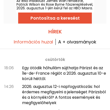
Az első Insidioust James Wan rendezte,
Patrick Wilson és Rose Byrne főszereplésével,
2026. augusztus 1-jén kerül fel az HBO Maxra.
Pontosítsa a keresést
HÍREK
Információs huzal
A + olvasmányok
csütörtök
18:06
Egy ötödik hőhullám sújthatja Párizst és az
Île-de-France régiót a 2026. augusztus 10-e
körüli héttől.
14:26
2026. augusztus 12-i napfogyatkozás: hol
érdemes megfigyelni a jelenséget Párizsból
és a környékről? A fontos események és
megfigyelőhelyek