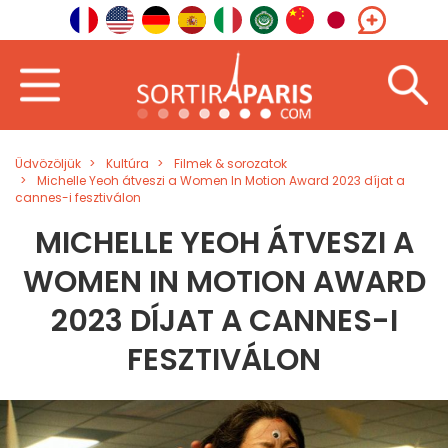
Üdvözöljük
Kultúra
Filmek & sorozatok
Michelle Yeoh átveszi a Women In Motion Award 2023 díjat a
cannes-i fesztiválon
MICHELLE YEOH ÁTVESZI A
WOMEN IN MOTION AWARD
2023 DÍJAT A CANNES-I
FESZTIVÁLON