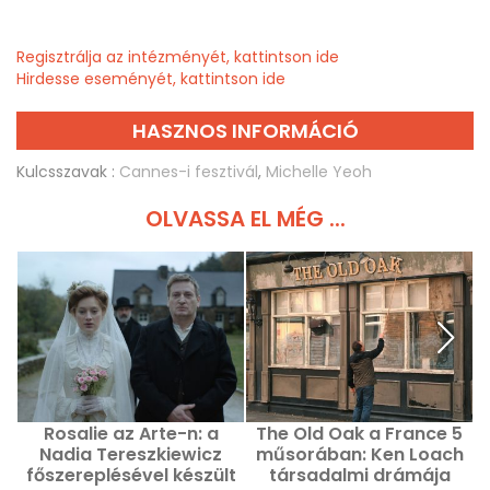
Regisztrálja az intézményét, kattintson ide
Hirdesse eseményét, kattintson ide
HASZNOS INFORMÁCIÓ
Kulcsszavak :
Cannes-i fesztivál
,
Michelle Yeoh
OLVASSA EL MÉG ...
Rosalie az Arte-n: a
The Old Oak a France 5
Nadia Tereszkiewicz
műsorában: Ken Loach
főszereplésével készült
társadalmi drámája