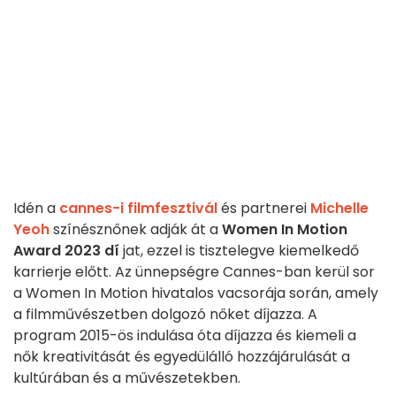
Idén a
cannes-i filmfesztivál
és partnerei
Michelle
Yeoh
színésznőnek adják át a
Women In Motion
Award 2023 dí
jat, ezzel is tisztelegve kiemelkedő
karrierje előtt. Az ünnepségre Cannes-ban kerül sor
a Women In Motion hivatalos vacsorája során, amely
a filmművészetben dolgozó nőket díjazza. A
program 2015-ös indulása óta díjazza és kiemeli a
nők kreativitását és egyedülálló hozzájárulását a
kultúrában és a művészetekben.