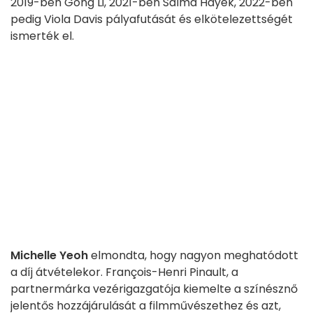
2019-ben Gong Li, 2021-ben Salma Hayek, 2022-ben
pedig Viola Davis pályafutását és elkötelezettségét
ismerték el.
Michelle Yeoh
elmondta, hogy nagyon meghatódott
a díj átvételekor. François-Henri Pinault, a
partnermárka vezérigazgatója kiemelte a színésznő
jelentős hozzájárulását a filmművészethez és azt,