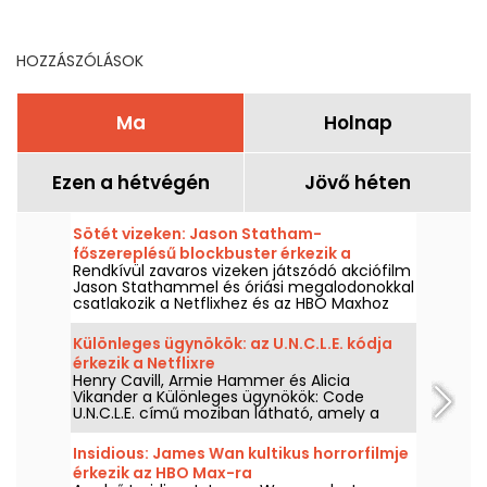
dráma szerdán este
kerül adásba.
HOZZÁSZÓLÁSOK
Ma
Holnap
Ezen a hétvégén
Jövő héten
Sötét vizeken: Jason Statham-
főszereplésű blockbuster érkezik a
Rendkívül zavaros vizeken játszódó akciófilm
Netflixre és a HBO Maxra
Jason Stathammel és óriási megalodonokkal
csatlakozik a Netflixhez és az HBO Maxhoz
2026. augusztus 2-án.
Különleges ügynökök: az U.N.C.L.E. kódja
érkezik a Netflixre
Henry Cavill, Armie Hammer és Alicia
Vikander a Különleges ügynökök: Code
U.N.C.L.E. című moziban látható, amely a
Netflixen lesz elérhető 2026. augusztus 6-tól.
Insidious: James Wan kultikus horrorfilmje
érkezik az HBO Max-ra