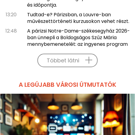
és időpontja.
13:20
Tudtad-e? Párizsban, a Louvre-ban
művészettörténeti kurzusokon vehet részt.
12:48
A párizsi Notre-Dame-székesegyház 2026-
ban ünnepli a Boldogságos Szűz Mária
mennybemenetelét: az ingyenes program
Többet látni
A LEGÚJABB VÁROSI ÚTMUTATÓK