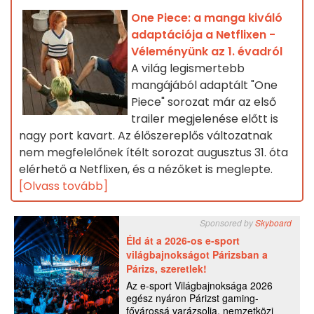
One Piece: a manga kiváló
adaptációja a Netflixen -
Véleményünk az 1. évadról
A világ legismertebb
mangájából adaptált "One
Piece" sorozat már az első
trailer megjelenése előtt is
nagy port kavart. Az élőszereplős változatnak
nem megfelelőnek ítélt sorozat augusztus 31. óta
elérhető a Netflixen, és a nézőket is meglepte.
[Olvass tovább]