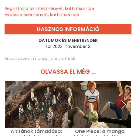
Regisztrálja az intézményét, kattintson ide
Hirdesse eseményét, kattintson ide
HASZNOS INFORMÁCIÓ
DÁTUMOK ÉS MENETRENDEK
Tól 2023. november 3.
Kulcsszavak :
manga
,
párizsi hírek
OLVASSA EL MÉG ...
A titánok támadása:
One Piece: a manga