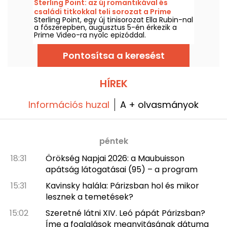
Sterling Point: az új romantikával és
családi titkokkal teli sorozat a Prime
Sterling Point, egy új tinisorozat Ella Rubin-nal
Video-ra érkezik
a főszerepben, augusztus 5-én érkezik a
Prime Video-ra nyolc epizóddal.
Pontosítsa a keresést
HÍREK
Információs huzal
A + olvasmányok
péntek
18:31
Örökség Napjai 2026: a Maubuisson
apátság látogatásai (95) – a program
15:31
Kavinsky halála: Párizsban hol és mikor
lesznek a temetések?
15:02
Szeretné látni XIV. Leó pápát Párizsban?
Íme a foglalások megnyitásának dátuma