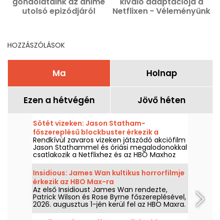
gondolataink az anime
kiváló adaptációja a
utolsó epizódjáról
Netflixen - Véleményünk
az 1. évadról
N
HOZZÁSZÓLÁSOK
Ma
Holnap
Ezen a hétvégén
Jövő héten
Sötét vizeken: Jason Statham-
főszereplésű blockbuster érkezik a
Rendkívül zavaros vizeken játszódó akciófilm
Netflixre és a HBO Maxra
Jason Stathammel és óriási megalodonokkal
csatlakozik a Netflixhez és az HBO Maxhoz
2026. augusztus 2-án.
Insidious: James Wan kultikus horrorfilmje
érkezik az HBO Max-ra
Az első Insidioust James Wan rendezte,
Patrick Wilson és Rose Byrne főszereplésével,
2026. augusztus 1-jén kerül fel az HBO Maxra.