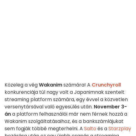
Közeleg a vég
Wakanim
számára! A
Crunchyroll
konkurenciája túl nagy volt a Japanimnak szentelt
streaming platform számára, egy évvel a közvetlen
versenytársával való egyesülés után.
November 3-
án
a platform felhasználói már nem férnek hozzá a
Wakanim szolgáltatásaihoz, és a bankszámlájukat
sem fogják többé megterhelni. A
Salto
és a
Starzplay
bezárása után ez egy újabb csapás a streaming