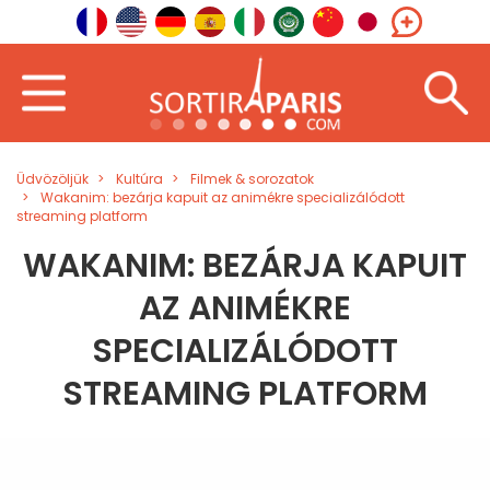
Üdvözöljük
Kultúra
Filmek & sorozatok
Wakanim: bezárja kapuit az animékre specializálódott
streaming platform
WAKANIM: BEZÁRJA KAPUIT
AZ ANIMÉKRE
SPECIALIZÁLÓDOTT
STREAMING PLATFORM