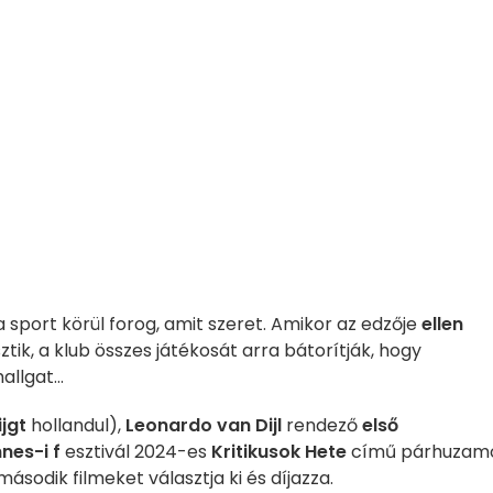
 a sport körül forog, amit szeret. Amikor az edzője
ellen
ztik, a klub összes játékosát arra bátorítják, hogy
llgat...
ijgt
hollandul),
Leonardo van Dijl
rendező
első
nes-i f
esztivál 2024-es
Kritikusok Hete
című párhuzam
ásodik filmeket választja ki és díjazza.