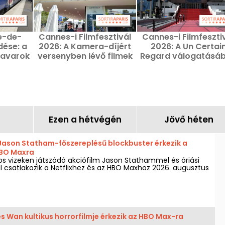
le-de-
Cannes-i Filmfesztivál
Cannes-i Filmfeszti
dése: a
2026: A Kamera-díjért
2026: A Un Certai
zavarok
versenyben lévő filmek
Regard válogatásá
s 3–9.
szereplő filmek
Ezen a hétvégén
Jövő héten
 Jason Statham-főszereplésű blockbuster érkezik a
HBO Maxra
os vizeken játszódó akciófilm Jason Stathammel és óriási
csatlakozik a Netflixhez és az HBO Maxhoz 2026. augusztus
s Wan kultikus horrorfilmje érkezik az HBO Max-ra