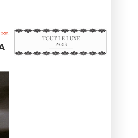
sában.
A