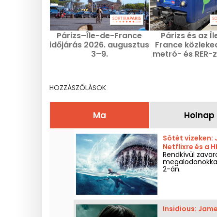
Párizs–Île-de-France
Párizs és az Î
időjárás 2026. augusztus
France közleke
3–9.
metró- és RER-
2026. augusztu
HOZZÁSZÓLÁSOK
Ma
Holnap
Sötét vizeken:
Netflixre és a 
Rendkívül zavar
megalodonokkal 
2-án.
Insidious: Jame