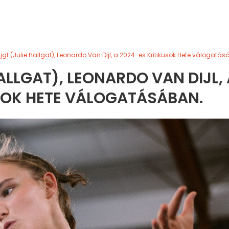
ijgt (Julie hallgat), Leonardo Van Dijl, a 2024-es Kritikusok Hete válogatá
HALLGAT), LEONARDO VAN DIJL, 
SOK HETE VÁLOGATÁSÁBAN.