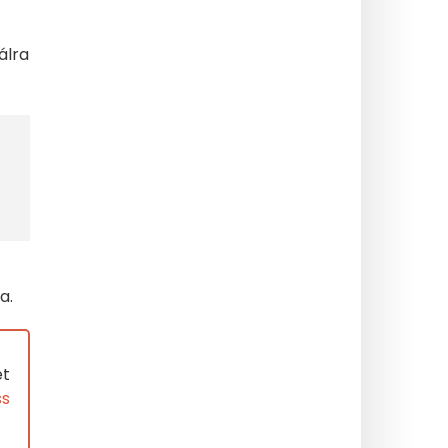
álra
a.
et
ss