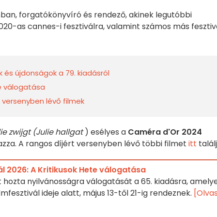
mban, forgatókönyvíró és rendező, akinek legutóbbi
20-as cannes-i fesztiválra, valamint számos más fesztiv
k és újdonságok a 79. kiadásról
te válogatása
t versenyben lévő filmek
ie zwijgt (Julie hallgat
) esélyes a
Caméra d'Or 2024
azza. A rangos díjért versenyben lévő többi filmet
itt
találj
ál 2026: A Kritikusok Hete válogatása
t hozta nyilvánosságra válogatását a 65. kiadásra, amely
mfesztivál ideje alatt, május 13-től 21-ig rendeznek.
[Olva