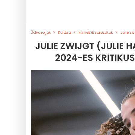
Üdvözöljük
Kultúra
Filmek & sorozatok
Julie zw
JULIE ZWIJGT (JULIE 
2024-ES KRITIKU