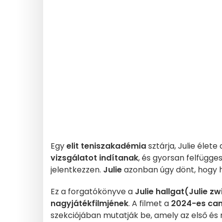
Egy
elit teniszakadémia
sztárja, Julie élete
vizsgálatot indítanak
, és gyorsan felfügges
jelentkezzen.
Julie
azonban úgy dönt, hogy ha
Ez a forgatókönyve a
Julie hallgat
(Julie zw
nagyjátékfilmjének
. A filmet a
2024-es
can
szekciójában mutatják be, amely az első és m