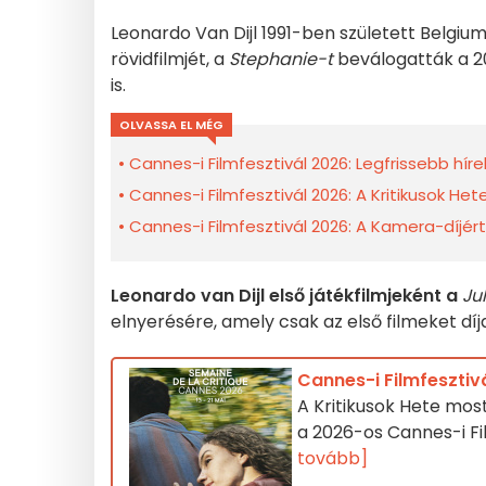
Leonardo Van Dijl 1991-ben született Belgiu
rövidfilmjét, a
Stephanie-t
beválogatták a 20
is.
OLVASSA EL MÉG
Cannes-i Filmfesztivál 2026: Legfrissebb híre
Cannes-i Filmfesztivál 2026: A Kritikusok He
Cannes-i Filmfesztivál 2026: A Kamera-díjér
Leonardo van Dijl első játékfilmjeként a
Jul
elnyerésére, amely csak az első filmeket díj
Cannes-i Filmfesztiv
A Kritikusok Hete mos
a 2026-os Cannes-i Fil
tovább]