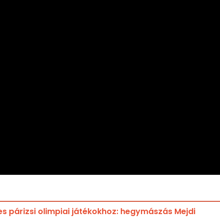
 párizsi olimpiai játékokhoz: hegymászás Mejdi