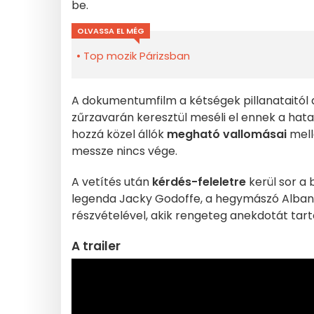
be.
OLVASSA EL MÉG
Top mozik Párizsban
A dokumentumfilm a kétségek pillanataitól a
zűrzavarán keresztül meséli el ennek a hata
hozzá közel állók
megható vallomásai
mell
messze nincs vége.
A vetítés után
kérdés-feleletre
kerül sor a
legenda Jacky Godoffe, a hegymászó Alban Le
részvételével, akik rengeteg anekdotát tar
A trailer