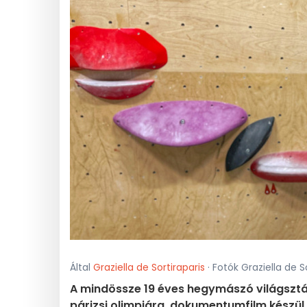
Által
Graziella de Sortiraparis
· Fotók Graziella de So
A mindössze 19 éves hegymászó világsztárr
párizsi olimpiára, dokumentumfilm készül