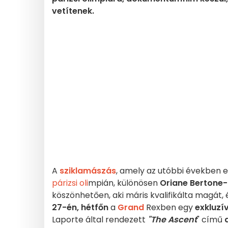
vetítenek.
A
sziklamászás
, amely az utóbbi években e
párizsi oli
mpián, különösen
Oriane Bertone
köszönhetően, aki máris kvalifikálta magát, 
27-én, hétfőn
a
Grand
Rexben egy
exkluzív
Laporte által rendezett
"The Ascent
" című