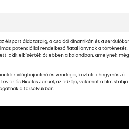
z élsport áldozataiig, a családi dinamikán és a serdülőko
lmas potenciállal rendelkező fiatal lánynak a történetét,
ett, akik elkísérték őt ebben a kalandban, amelynek még
 boulder világbajnoknő és vendégei, köztük a hegymászó
vier és Nicolas Januel, az edzője, valamint a film stábja
togatnak a tarsolyukban.