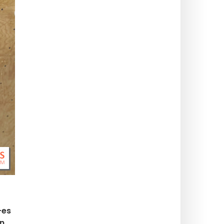
-es
en