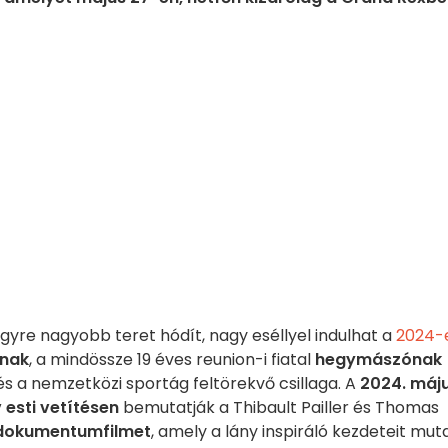
gyre nagyobb teret hódít, nagy eséllyel indulhat a
2024-
-nak
, a mindössze 19 éves reunion-i fiatal
hegymászónak
és a nemzetközi sportág feltörekvő csillaga. A
2024. máj
 esti vetítésen
bemutatják a Thibault Pailler és Thomas
dokumentumfilmet
, amely a lány inspiráló kezdeteit mut