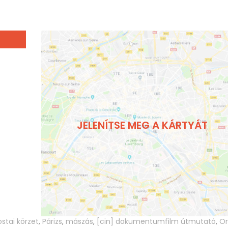
JELENÍTSE MEG A KÁRTYÁT
ostai körzet
,
Párizs
,
mászás
,
[cin] dokumentumfilm útmutató
,
Or