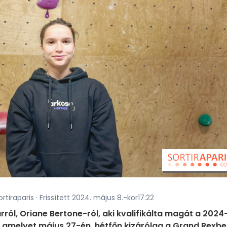
rtiraparis · Frissített 2024. május 8.-kor17:22
ól, Oriane Bertone-ról, aki kvalifikálta magát a 2024
, amelyet május 27-én, hétfőn kizárólag a Grand Rexb