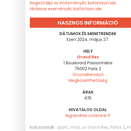
Regisztrálja az intézményét, kattintson ide
Hirdesse eseményét, kattintson ide
HASZNOS INFORMÁCIÓ
DÁTUMOK ÉS MENETRENDEK
Ezen 2024. május 27.
HELY
Grand Rex
1 Boulevard Poissonnière
75002
Paris 2
Útvonaltervező
Megközelíthetőség
ÁRAK
€15
HIVATALOS OLDAL
legrandrex.cotecine.fr
Kulcsszavak :
sport
,
mozi
,
Le Grand Rex
,
Párizs 2
,
P