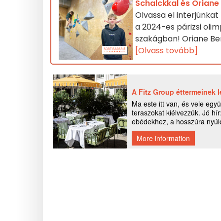
Schalckkal és Oriane
Olvassa el interjúnkat
a 2024-es párizsi olim
szakágban! Oriane Ber
[Olvass tovább]