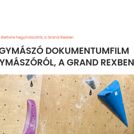
 Bertone hegymászóról, a Grand Rexben
HEGYMÁSZÓ DOKUMENTUMFILM
GYMÁSZÓRÓL, A GRAND REXBE