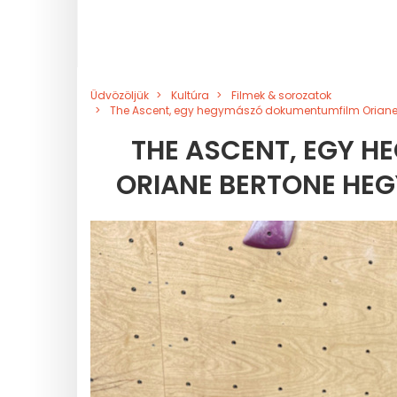
Üdvözöljük
Kultúra
Filmek & sorozatok
The Ascent, egy hegymászó dokumentumfilm Oriane
THE ASCENT, EGY 
ORIANE BERTONE HE