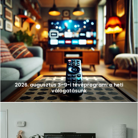
2026. augusztus 3–9-i tévéprogram: a heti
válogatásunk