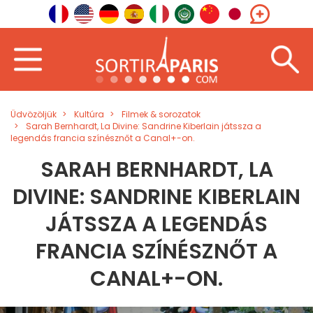
Üdvözöljük
Kultúra
Filmek & sorozatok
Sarah Bernhardt, La Divine: Sandrine Kiberlain játssza a
legendás francia színésznőt a Canal+-on.
SARAH BERNHARDT, LA
DIVINE: SANDRINE KIBERLAIN
JÁTSSZA A LEGENDÁS
FRANCIA SZÍNÉSZNŐT A
CANAL+-ON.