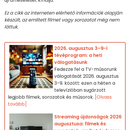
újramesélését kínálja.
Ez a cikk az interneten elérhető információk alapján
készült, az említett filmet vagy sorozatot még nem
láttuk.
2026. augusztus 3–9-i
tévéprogram: a heti
válogatásunk
Fedezze fel a TV-műsorunk
válogatását 2026. augusztus
3–9. között: ezen a héten a
televízióban sugárzott
legjobb filmek, sorozatok és műsorok.
[Olvass
tovább]
Streaming újdonságok 2026
augusztusa: filmek és