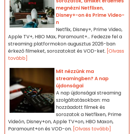
sorozatok, amiket érdemes
megnézni Netflixen,
Disney+-on és Prime Video-
n
Netflix, Disney+, Prime Video,
Apple TV+, HBO Max, Paramount+… Fedezze fel a
streaming platformokon augusztus 2026-ban
érkező filmeket, sorozatokat és VOD-ket.
[Olvass
tovább]
Mit nézzünk ma
streamingben? A nap
újdonságai
A nap újdonságai streaming
szolgáltatásokban: ma
hozzáadott filmek és
sorozatok a Netflixen, Prime
Videón, Disney+on, Apple TV+on, HBO Maxon,
Paramount+on és VOD-on.
[Olvass tovább]