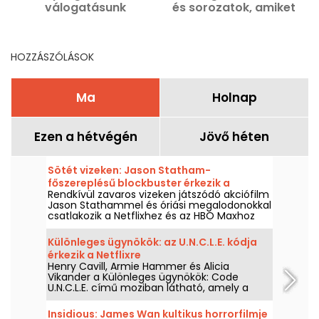
válogatásunk
és sorozatok, amiket
J
érdemes megnézni
Netflixen, Disney+-on és
Prime Video-n
HOZZÁSZÓLÁSOK
Ma
Holnap
Ezen a hétvégén
Jövő héten
Sötét vizeken: Jason Statham-
főszereplésű blockbuster érkezik a
Rendkívül zavaros vizeken játszódó akciófilm
Netflixre és a HBO Maxra
Jason Stathammel és óriási megalodonokkal
csatlakozik a Netflixhez és az HBO Maxhoz
2026. augusztus 2-án.
Különleges ügynökök: az U.N.C.L.E. kódja
érkezik a Netflixre
Henry Cavill, Armie Hammer és Alicia
Vikander a Különleges ügynökök: Code
U.N.C.L.E. című moziban látható, amely a
Netflixen lesz elérhető 2026. augusztus 6-tól.
Insidious: James Wan kultikus horrorfilmje