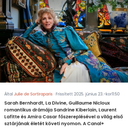
Által
Julie de Sortiraparis
· Frissített 2025. június 23.-kor11:50
Sarah Bernhardt, La Divine, Guillaume Nicloux
romantikus drámája Sandrine Kiberlain, Laurent
Lafitte és Amira Casar főszereplésével a világ első
sztárjának életét követi nyomon. A Canal+