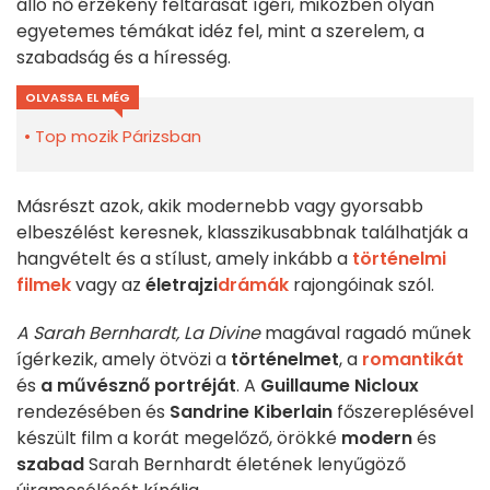
álló nő érzékeny feltárását ígéri, miközben olyan
egyetemes témákat idéz fel, mint a szerelem, a
szabadság és a híresség.
OLVASSA EL MÉG
Top mozik Párizsban
Másrészt azok, akik modernebb vagy gyorsabb
elbeszélést keresnek, klasszikusabbnak találhatják a
hangvételt és a stílust, amely inkább a
történelmi
filmek
vagy az
életrajzi
drámák
rajongóinak szól.
A Sarah Bernhardt, La Divine
magával ragadó műnek
ígérkezik, amely ötvözi a
történelmet
, a
romantikát
és
a művésznő portréját
. A
Guillaume Nicloux
rendezésében és
Sandrine Kiberlain
főszereplésével
készült film a korát megelőző, örökké
modern
és
szabad
Sarah Bernhardt életének lenyűgöző