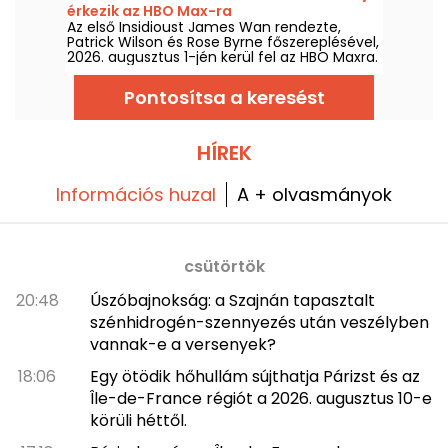
érkezik az HBO Max-ra
Az első Insidioust James Wan rendezte,
Patrick Wilson és Rose Byrne főszereplésével,
2026. augusztus 1-jén kerül fel az HBO Maxra.
Pontosítsa a keresést
HÍREK
Információs huzal
A + olvasmányok
csütörtök
20:48
Úszóbajnokság: a Szajnán tapasztalt
szénhidrogén-szennyezés után veszélyben
vannak-e a versenyek?
18:06
Egy ötödik hőhullám sújthatja Párizst és az
Île-de-France régiót a 2026. augusztus 10-e
körüli héttől.