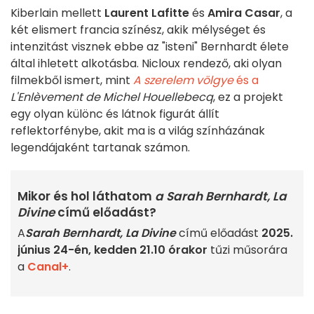
Kiberlain mellett
Laurent Lafitte
és
Amira Casar
, a
két elismert francia színész, akik mélységet és
intenzitást visznek ebbe az "isteni" Bernhardt élete
által ihletett alkotásba. Nicloux rendező, aki olyan
filmekből ismert, mint
A szerelem völgye
és a
L'Enlèvement de Michel Houellebecq
, ez a projekt
egy olyan különc és látnok figurát állít
reflektorfénybe, akit ma is a világ színházának
legendájaként tartanak számon.
Mikor és hol láthatom
a Sarah Bernhardt, La
Divine
című előadást?
A
Sarah Bernhardt, La Divine
című előadást
2025.
június 24-én, kedden 21.10 órakor
tűzi műsorára
a
Canal+
.