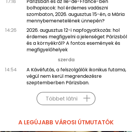
17:18
Párizsban és az Île-de-France-ben
bolhapiacok: hol érdemes vadászni
szombaton, 2026. augusztus 15-én, a Mária
mennybemenetelének ünnepén?
14:26
2026. augusztus 12-i napfogyatkozás: hol
érdemes megfigyelni a jelenséget Párizsból
és a környékről? A fontos események és
megfigyelőhelyek
szerda
14:54
A Kávéfutás, a felszolgálók ikonikus futama,
végül nem kerül megrendezésre
szeptemberben Párizsban.
Többet látni
A LEGÚJABB VÁROSI ÚTMUTATÓK