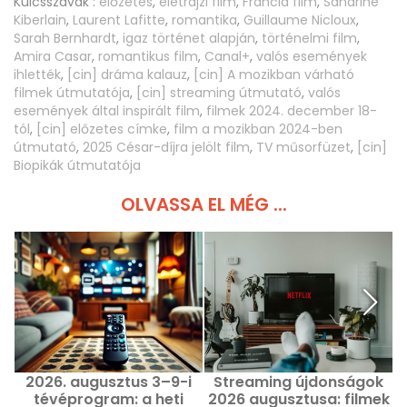
Kulcsszavak :
előzetes
,
életrajzi film
,
Francia film
,
Sandrine
Kiberlain
,
Laurent Lafitte
,
romantika
,
Guillaume Nicloux
,
Sarah Bernhardt
,
igaz történet alapján
,
történelmi film
,
Amira Casar
,
romantikus film
,
Canal+
,
valós események
ihlették
,
[cin] dráma kalauz
,
[cin] A mozikban várható
filmek útmutatója
,
[cin] streaming útmutató
,
valós
események által inspirált film
,
filmek 2024. december 18-
tól
,
[cin] előzetes címke
,
film a mozikban 2024-ben
útmutató
,
2025 César-díjra jelölt film
,
TV műsorfüzet
,
[cin]
Biopikák útmutatója
OLVASSA EL MÉG ...
2026. augusztus 3–9-i
Streaming újdonságok
tévéprogram: a heti
2026 augusztusa: filmek