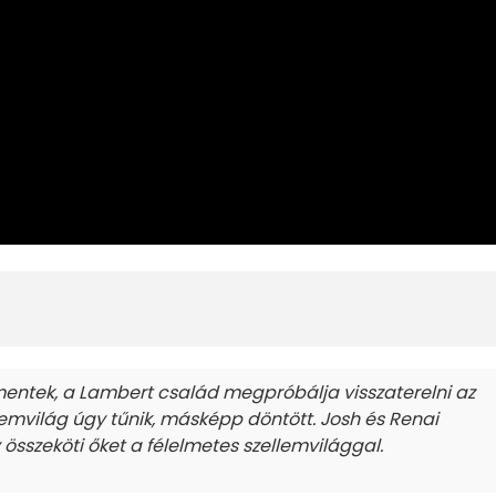
mentek, a Lambert család megpróbálja visszaterelni az
lemvilág úgy tűnik, másképp döntött. Josh és Renai
y összeköti őket a félelmetes szellemvilággal.