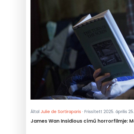
Által
Julie de Sortiraparis
· Frissített 2025. április 25
James Wan Insidious című horrorfilmje: Máj