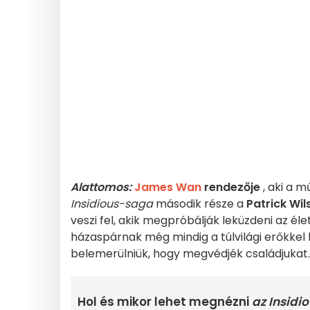
Alattomos:
James Wan
rendezője
, aki a 
Insidious-saga
második része a
Patrick Wil
veszi fel, akik megpróbálják leküzdeni az é
házaspárnak még mindig a túlvilági erőkkel 
belemerülniük, hogy megvédjék családjukat.
Hol és mikor lehet megnézni
az Insidio