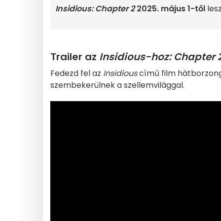
Insidious: Chapter 2
2025. május 1-től
les
Trailer az
Insidious-hoz: Chapter 
Fedezd fel az
Insidious
című film hátborzong
szembekerülnek a szellemvilággal.