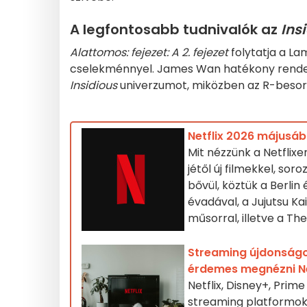
A legfontosabb tudnivalók az
Insi
Alattomos: fejezet: A 2. fejezet
folytatja a L
cselekménnyel. James Wan hatékony rende
Insidious
univerzumot, miközben az R-besoro
Netflix 2026 májusáb
Mit nézzünk a Netflix
jétől új filmekkel, s
bővül, köztük a Berlin
évadával, a Jujutsu Ka
műsorral, illetve a Th
Streaming újdonságo
érdemes megnézni Ne
Netflix, Disney+, Pri
streaming platformok