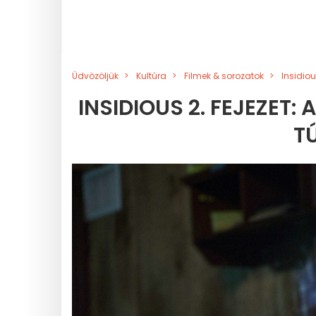
Üdvözöljük
Kultúra
Filmek & sorozatok
Insidiou
INSIDIOUS 2. FEJEZET
T