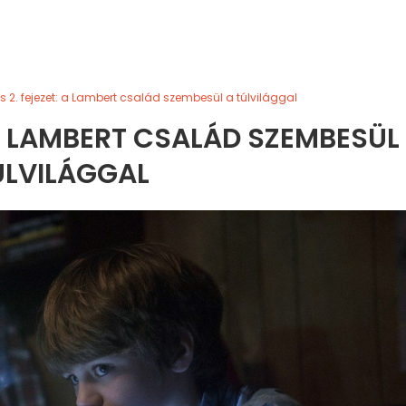
s 2. fejezet: a Lambert család szembesül a túlvilággal
: A LAMBERT CSALÁD SZEMBESÜL
ÚLVILÁGGAL