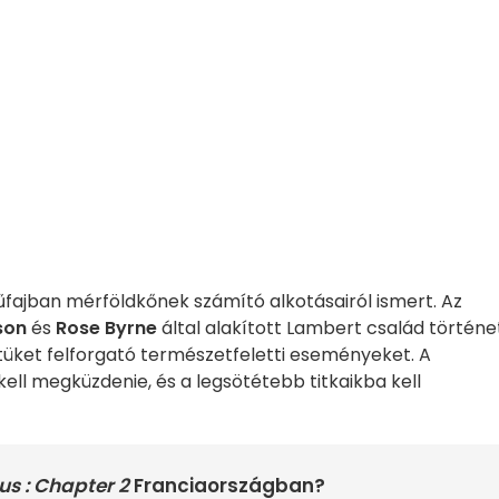
műfajban mérföldkőnek számító alkotásairól ismert. Az
son
és
Rose Byrne
által alakított Lambert család történe
letüket felforgató természetfeletti eseményeket. A
kell megküzdenie, és a legsötétebb titkaikba kell
us : Chapter 2
Franciaországban?