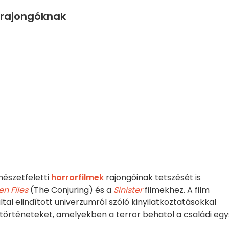
r rajongóknak
mészetfeletti
horrorfilmek
rajongóinak tetszését is
n Files
(The Conjuring) és a
Sinister
filmekhez. A film
tal elindított univerzumról szóló kinyilatkoztatásokkal
a történeteket, amelyekben a terror behatol a családi eg