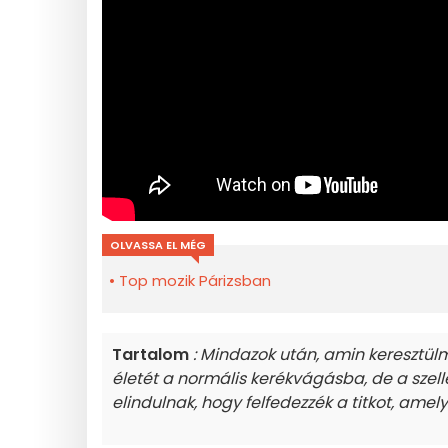
OLVASSA EL MÉG
Top mozik Párizsban
Tartalom
: Mindazok után, amin keresztül
életét a normális kerékvágásba, de a szel
elindulnak, hogy felfedezzék a titkot, amel