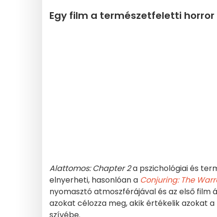
Egy film a természetfeletti horro
Alattomos: Chapter 2
a pszichológiai és ter
elnyerheti, hasonlóan a
Conjuring: The Warre
nyomasztó atmoszférájával és az első film ál
azokat célozza meg, akik értékelik azokat 
szívébe.