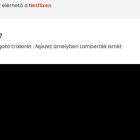
z elérhető a
Netflixen
.
2
ató trailerét
:
fejezet
, amelyben Lamberték ismét