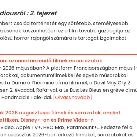
diousról : 2. fejezet
ambert család történetét egy sötétebb, személyesebb
zésének köszönhetően ez a film tovább gazdagítja
az
lású horror rajongói számára is tartogat izgalmakat.
an: azonnal nézendő filmek és sorozatok
en 2026 májusában? A platform Franciaországban május 1
orozatokkal, dokumentumfilmekkel és egyéb műsorokkal
 és La Dame à l’hermine című filmmel, a Devil May Cry 2.
isen 2. évaddal, Rafa-val, a Le Bus: Les Bleus en grève cím
e Handmaid’s Tale-dal.
[Olvass tovább]
k 2026 augusztusa: filmek és sorozatok, amiket
tflixen, Disney+-on és Prime Video-n
me Video, Apple TV+, HBO Max, Paramount+… Fedezze fel a
on augusztus 2026-ban érkező filmeket, sorozatokat és