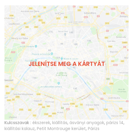
JELENÍTSE MEG A KÁRTYÁT
Kulcsszavak :
ékszerek
,
kiállítás
,
ásványi anyagok
,
párizs 14
,
kiállítási kalauz
,
Petit Montrouge kerület
,
Párizs