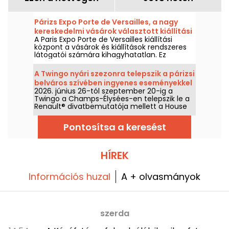
Párizs Expo Porte de Versailles, a nagy
kereskedelmi vásárok választott kiállítási
A Paris Expo Porte de Versailles kiállítási
központja
központ a vásárok és kiállítások rendszeres
látogatói számára kihagyhatatlan. Ez
Franciaország második legnagyobb kiállítási
központja, és otthont ad mind a fővárosban
A Twingo nyári szezonra telepszik a párizsi
várható nagy rendezvényeknek, mind az XXL
belváros szívében ingyenes eseményekkel
kiállításoknak.
2026. június 26-tól szeptember 20-ig a
(kiállítás, stand-up, DJ-setek...)
Twingo a Champs-Élysées-en telepszik le a
Renault® divatbemutatója mellett a House
of Frog élményével. Au programme : egy
immersív kiállítás, stand-up, DJ-setek,
Pontosítsa a keresést
beszélgetések, és még számos egyéb
tevékenység és program. A belépés
ingyenes és szabad, az eseményekre
előzetes regisztrációval lehet hozzáférni (a
HÍREK
cikkben található link).
Információs huzal
A + olvasmányok
szerda