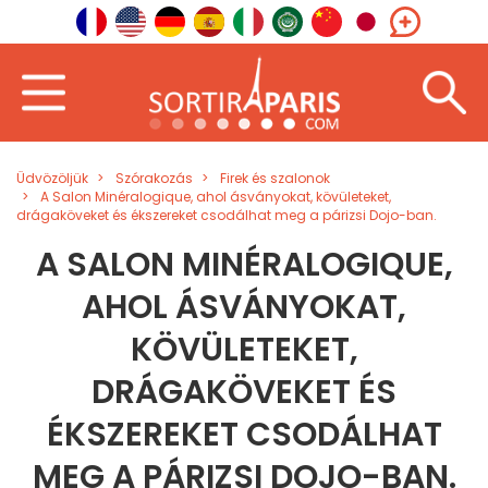
Üdvözöljük
Szórakozás
Firek és szalonok
A Salon Minéralogique, ahol ásványokat, kövületeket,
drágaköveket és ékszereket csodálhat meg a párizsi Dojo-ban.
A SALON MINÉRALOGIQUE,
AHOL ÁSVÁNYOKAT,
KÖVÜLETEKET,
DRÁGAKÖVEKET ÉS
ÉKSZEREKET CSODÁLHAT
MEG A PÁRIZSI DOJO-BAN.