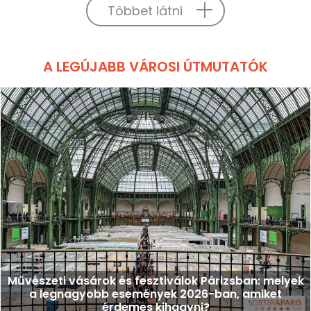
Többet látni
A LEGÚJABB VÁROSI ÚTMUTATÓK
Művészeti vásárok és fesztiválok Párizsban: melyek
a legnagyobb események 2026-ban, amiket
érdemes kihagyni?