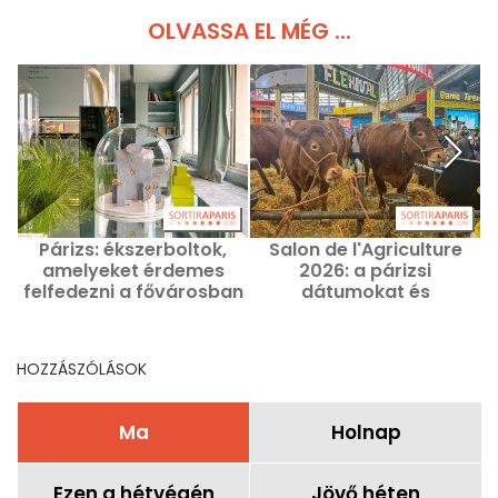
OLVASSA EL MÉG ...
Párizs: ékszerboltok,
Salon de l'Agriculture
amelyeket érdemes
2026: a párizsi
felfedezni a fővárosban
dátumokat és
é
információkat érdemes
megjegyezni
HOZZÁSZÓLÁSOK
Ma
Holnap
Ezen a hétvégén
Jövő héten