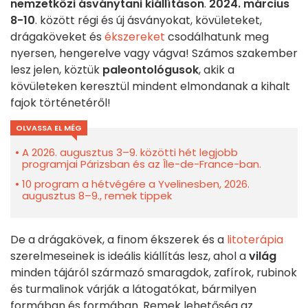
nemzetközi ásványtani kiállításon
.
2024. március
8-10
. között régi és új ásványokat, kövületeket,
drágaköveket és
ékszereket
csodálhatunk meg
nyersen, hengerelve vagy vágva! Számos szakember
lesz jelen, köztük
paleontológusok
, akik a
kövületeken keresztül mindent elmondanak a kihalt
fajok történetéről!
OLVASSA EL MÉG
A 2026. augusztus 3–9. közötti hét legjobb
programjai Párizsban és az Île-de-France-ban.
10 program a hétvégére a Yvelinesben, 2026.
augusztus 8–9., remek tippek
De a drágakövek, a finom ékszerek és a
litoterápia
szerelmeseinek is ideális kiállítás lesz, ahol a
világ
minden tájáról származó smaragdok, zafírok, rubinok
és turmalinok várják a látogatókat, bármilyen
formában és formában. Remek lehetőség az