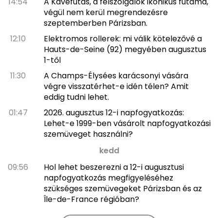
14:54
A Kávéfutás, a felszolgálók ikonikus futama,
végül nem kerül megrendezésre
szeptemberben Párizsban.
12:10
Elektromos rollerek: mi válik kötelezővé a
Hauts-de-Seine (92) megyében augusztus
1-től
11:30
A Champs-Élysées karácsonyi vására
végre visszatérhet-e idén télen? Amit
eddig tudni lehet.
01:47
2026. augusztus 12-i napfogyatkozás:
Lehet-e 1999-ben vásárolt napfogyatkozási
szemüveget használni?
kedd
09:56
Hol lehet beszerezni a 12-i augusztusi
napfogyatkozás megfigyeléséhez
szükséges szemüvegeket Párizsban és az
Île-de-France régióban?