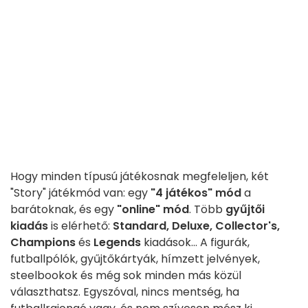
Hogy minden típusú játékosnak megfeleljen, két
"Story" játékmód van: egy
"4 játékos" mód
a
barátoknak, és egy
"online" mód
. Több
gyűjtői
kiadás
is elérhető:
Standard, Deluxe, Collector's,
Champions
és
Legends
kiadások... A figurák,
futballpólók, gyűjtőkártyák, hímzett jelvények,
steelbookok és még sok minden más közül
választhatsz. Egyszóval, nincs mentség, ha