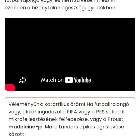
futballrajongó vagy, és nem szívesen mész ki
ezekben a bizonytalan egészségügyi időkben!
Véleményünk: katartikus öröm! Ha futballrajongó
vagy, akkor ingadozol a FIFA vagy a PES sokadik
mikrofejlesztésének felfedezése, vagy a Proust
madeleine-je
: Marc Landers epikus tigrislövése
között!