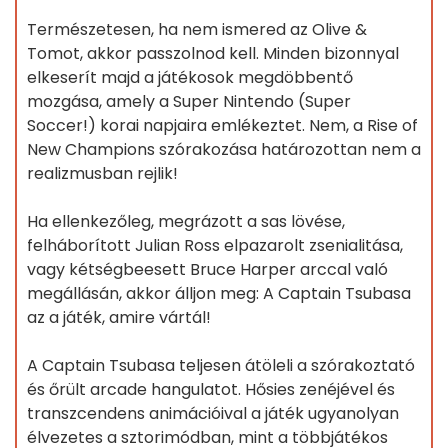
Természetesen, ha nem ismered az Olive &
Tomot, akkor passzolnod kell. Minden bizonnyal
elkeserít majd a játékosok megdöbbentő
mozgása, amely a Super Nintendo (Super
Soccer!) korai napjaira emlékeztet. Nem, a Rise of
New Champions szórakozása határozottan nem a
realizmusban rejlik!
Ha ellenkezőleg, megrázott a sas lövése,
felháborított Julian Ross elpazarolt zsenialitása,
vagy kétségbeesett Bruce Harper arccal való
megállásán, akkor álljon meg: A Captain Tsubasa
az a játék, amire vártál!
A Captain Tsubasa teljesen átöleli a szórakoztató
és őrült arcade hangulatot. Hősies zenéjével és
transzcendens animációival a játék ugyanolyan
élvezetes a sztorimódban, mint a többjátékos