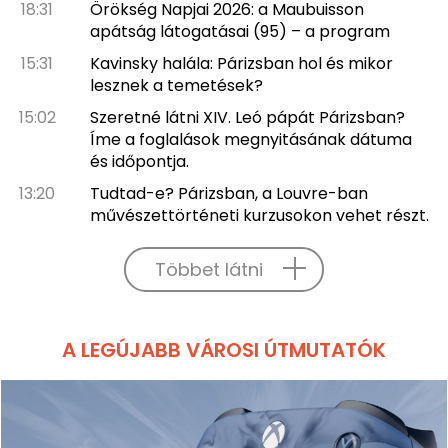
18:31
Örökség Napjai 2026: a Maubuisson
apátság látogatásai (95) – a program
15:31
Kavinsky halála: Párizsban hol és mikor
lesznek a temetések?
15:02
Szeretné látni XIV. Leó pápát Párizsban?
Íme a foglalások megnyitásának dátuma
és időpontja.
13:20
Tudtad-e? Párizsban, a Louvre-ban
művészettörténeti kurzusokon vehet részt.
Többet látni
A LEGÚJABB VÁROSI ÚTMUTATÓK