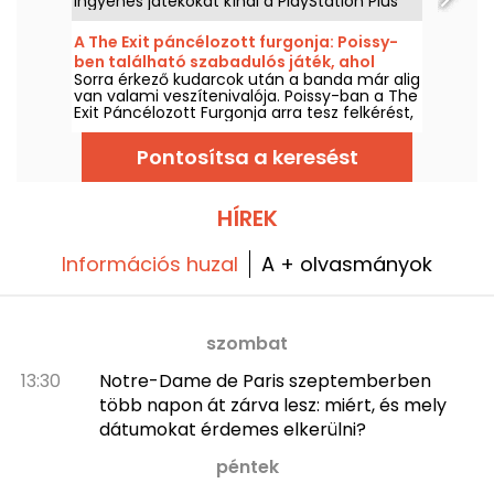
ingyenes játékokat kínál a PlayStation Plus
előfizetőinek. Akkor mik lesznek az
augusztusi, 2026-os ingyenes játékok?
A The Exit páncélozott furgonja: Poissy-
Ismerje meg a hónap kínálatát.
ben található szabadulós játék, ahol
Sorra érkező kudarcok után a banda már alig
végre sikerülhet a kalandod.
van valami veszítenivalója. Poissy-ban a The
Exit Páncélozott Furgonja arra tesz felkérést,
hogy egy rablást vezess, amely egy
maffiafőnök vagyonának megszerzésére
Pontosítsa a keresést
irányul.
HÍREK
Információs huzal
A + olvasmányok
szombat
13:30
Notre-Dame de Paris szeptemberben
több napon át zárva lesz: miért, és mely
dátumokat érdemes elkerülni?
péntek