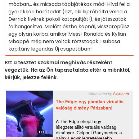
módban... és micsoda többjátékos mód! Hívd fel a
gyerekkori barátodat (azt, aki kipróbálta veled a
Derrick fivérek pokoli katapultját!), és játsszatok
felhangosítva. Mielőtt észbe kapnál, visszarepülsz
egy olyan korba, amikor Messi, Ronaldo és Kylian
Mbappé még nem voltak törzstagok Tsubasa
kapitány legendás Új csapatában!
Ezt a tesztet szakmai meghívás részeként
végeztük. Ha az Ön tapasztalata eltér a miénktől,
kérjük, jelezze felénk.