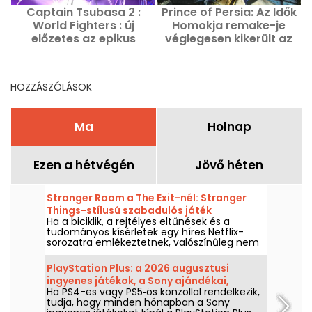
Captain Tsubasa 2 :
Prince of Persia: Az Idők
World Fighters : új
Homokja remake-je
előzetes az epikus
véglegesen kikerült az
futballjátékhoz
Ubisoft tervei közül
HOZZÁSZÓLÁSOK
Ma
Holnap
Ezen a hétvégén
Jövő héten
Stranger Room a The Exit-nél: Stranger
Things-stílusú szabadulós játék
Ha a biciklik, a rejtélyes eltűnések és a
Poissyban
tudományos kísérletek egy híres Netflix-
sorozatra emlékeztetnek, valószínűleg nem
véletlen ez. Poissy-ben a The Exit Stranger
Room című játék az adott univerzumból
PlayStation Plus: a 2026 augusztusi
merít, és egy csapatban megoldandó
ingyenes játékok, a Sony ajándékai,
nyomozást kínál.
Ha PS4-es vagy PS5‑ös konzollal rendelkezik,
amelyeket érdemes nem kihagyni
tudja, hogy minden hónapban a Sony