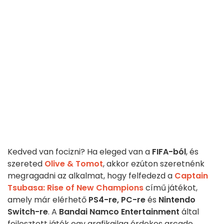
Kedved van focizni? Ha eleged van a
FIFA-ból
, és
szereted
Olive & Tomot
, akkor ezúton szeretnénk
megragadni az alkalmat, hogy felfedezd a
Captain
Tsubasa: Rise of New Champions
című játékot,
amely már elérhető
PS4-re, PC-re
és
Nintendo
Switch-re
. A
Bandai Namco Entertainment
által
fejlesztett játék egy grafikailag érdekes arcade