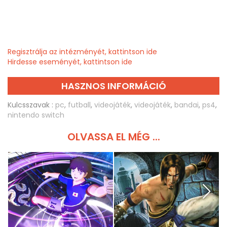
Regisztrálja az intézményét, kattintson ide
Hirdesse eseményét, kattintson ide
HASZNOS INFORMÁCIÓ
Kulcsszavak :
pc
,
futball
,
videojáték
,
videojáték
,
bandai
,
ps4
,
nintendo switch
OLVASSA EL MÉG ...