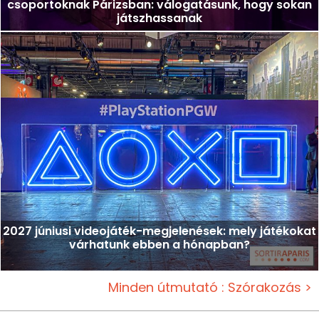
csoportoknak Párizsban: válogatásunk, hogy sokan
játszhassanak
2027 júniusi videojáték-megjelenések: mely játékokat
várhatunk ebben a hónapban?
Minden útmutató : Szórakozás >