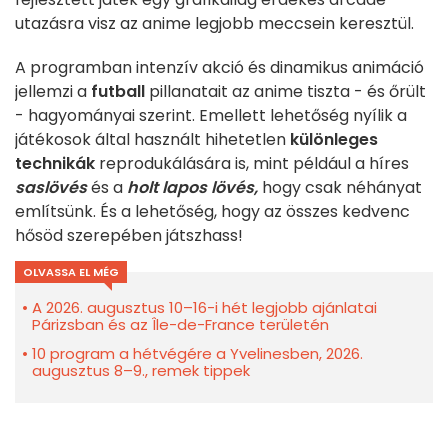
utazásra visz az anime legjobb meccsein keresztül.
A programban intenzív akció és dinamikus animáció
jellemzi a
futball
pillanatait az anime tiszta - és őrült
- hagyományai szerint. Emellett lehetőség nyílik a
játékosok által használt hihetetlen
különleges
technikák
reprodukálására is, mint például a híres
saslövés
és a
holt lapos lövés,
hogy csak néhányat
említsünk. És a lehetőség, hogy az összes kedvenc
hősöd szerepében játszhass!
OLVASSA EL MÉG
A 2026. augusztus 10–16-i hét legjobb ajánlatai
Párizsban és az Île-de-France területén
10 program a hétvégére a Yvelinesben, 2026.
augusztus 8–9., remek tippek