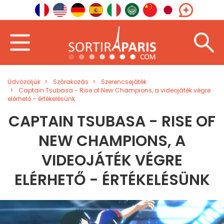
Üdvözöljük
Szórakozás
Szerencsejáték
Captain Tsubasa - Rise of New Champions, a videojáték végre
elérhető - értékelésünk
CAPTAIN TSUBASA - RISE OF
NEW CHAMPIONS, A
VIDEOJÁTÉK VÉGRE
ELÉRHETŐ - ÉRTÉKELÉSÜNK