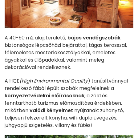
A 40-50 m2 alapterületű,
bájos vendégszobák
biztonságos lépcsőházi bejárattal, tágas terasszal,
félemeletes mesterlakosztályokkal, emeletes
ágyakkal és ülőpadokkal, valamint meleg
dekorációval rendelkeznek.
A HQE
(High Environmental Quality
) tanúsítvánnyal
rendelkező fából épült szobák megfelelnek a
környezetvédelmi előírásoknak
, a zöld és
fenntartható turizmus előmozdítása érdekében,
miközben
valódi kényelmet
nyújtanak: zuhanyzó,
teljesen felszerelt konyha, wifi, dupla üvegezés,
juhgyapjú szigetelés, villany és fűtés!