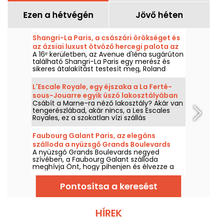
Ezen a hétvégén
Jövő héten
Shangri-La Paris, a császári örökséget és
az ázsiai luxust ötvöző hercegi palota az
A 16ᵉ kerületben, az Avenue d'Iéna sugárúton
Avenue d'Iéna sugárúton.
található Shangri-La Paris egy merész és
sikeres átalakítást testesít meg, Roland
Bonaparte herceg magánpalotájából egy
történelmi műemlékként nyilvántartott
L'Escale Royale, egy éjszaka a La Ferté-
szállodává és előkelő palotává.
sous-Jouarre egyik úszó lakosztályában
Csábít a Marne-ra néző lakosztály? Akár van
(77)
tengerészlábad, akár nincs, a Les Escales
Royales, ez a szokatlan vízi szállás
lehetőséget kínál arra, hogy egy éjszakát
(vagy akár többet is, ha úgy tetszik)
Faubourg Galant Paris, az elegáns
eltöltsön az egyik úszó lakosztályban La
szálloda a nyüzsgő Grands Boulevards
Ferté-sous-Jouarre közelében.
A nyüzsgő Grands Boulevards negyed
negyedben.
szívében, a Faubourg Galant szálloda
meghívja Önt, hogy pihenjen és élvezze a
párizsi kifinomultságot.
Pontosítsa a keresést
HÍREK