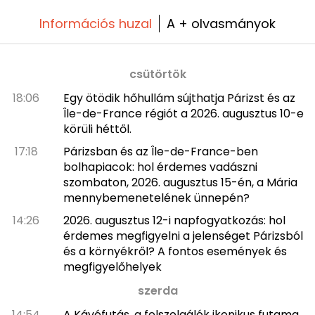
Információs huzal
A + olvasmányok
csütörtök
18:06
Egy ötödik hőhullám sújthatja Párizst és az
Île-de-France régiót a 2026. augusztus 10-e
körüli héttől.
17:18
Párizsban és az Île-de-France-ben
bolhapiacok: hol érdemes vadászni
szombaton, 2026. augusztus 15-én, a Mária
mennybemenetelének ünnepén?
14:26
2026. augusztus 12-i napfogyatkozás: hol
érdemes megfigyelni a jelenséget Párizsból
és a környékről? A fontos események és
megfigyelőhelyek
szerda
14:54
A Kávéfutás, a felszolgálók ikonikus futama,