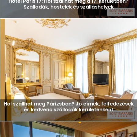
Hôtel Paris 17: Hol szállhat meg a 17. kerületben?
Szállodák, hostelek és szálláshelyek
Hol szállhat meg Párizsban? Jó címek, felfedezések
és kedvenc szállodák kerületenként