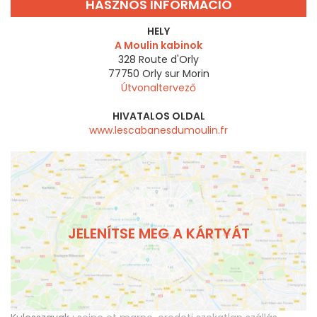
HASZNOS INFORMÁCIÓ
HELY
A Moulin kabinok
328 Route d'Orly
77750
Orly sur Morin
Útvonaltervező
HIVATALOS OLDAL
www.lescabanesdumoulin.fr
JELENÍTSE MEG A KÁRTYÁT