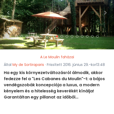
<
>
A Le Moulin faházai
Által
My de Sortiraparis
· Frissített 2016. június 29.-kor13:48
Ha egy kis környezetváltozásról álmodik, akkor
fedezze fel a "Les Cabanes du Moulin"-t: a bájos
vendégszobák koncepciója a luxus, a modern
kényelem és a hitelesség keverékét kínálja!
Garantáltan egy pillanat az időből...