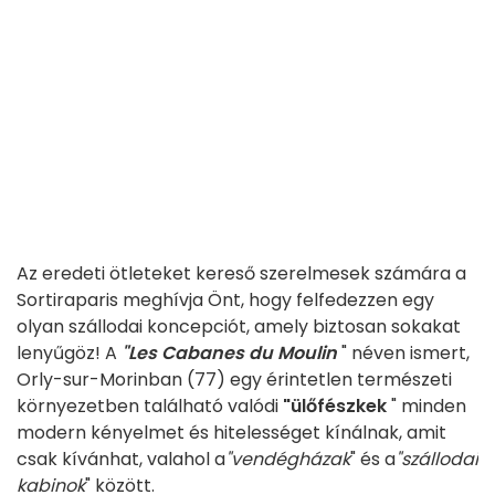
Az eredeti ötleteket kereső szerelmesek számára a
Sortiraparis meghívja Önt, hogy felfedezzen egy
olyan szállodai koncepciót, amely biztosan sokakat
lenyűgöz! A
"Les Cabanes du Moulin
" néven ismert,
Orly-sur-Morinban (77) egy érintetlen természeti
környezetben található valódi
"ülőfészkek
" minden
modern kényelmet és hitelességet kínálnak, amit
csak kívánhat, valahol a
"vendégházak
" és a
"szállodai
kabinok
" között.