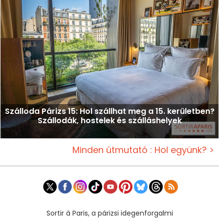
Szálloda Párizs 15: Hol szállhat meg a 15. kerületben?
Szállodák, hostelek és szálláshelyek
Minden útmutató : Hol együnk? >
Sortir à Paris, a párizsi idegenforgalmi