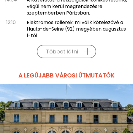
végül nem kerül megrendezésre
szeptemberben Párizsban.
12:10
Elektromos rollerek: mi válik kötelezővé a
Hauts-de-Seine (92) megyében augusztus
1-től
Többet látni
A LEGÚJABB VÁROSI ÚTMUTATÓK