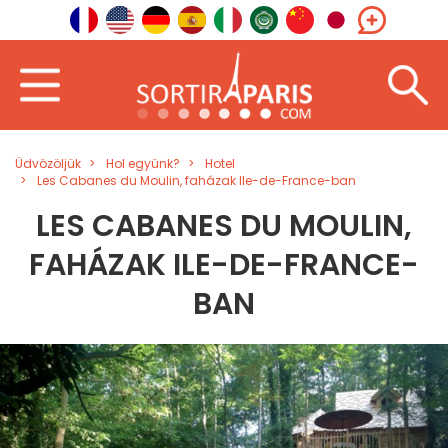
Üdvözöljük
Hol együnk?
Hotel
Les Cabanes du Moulin, faházak Ile-de-France-ban
LES CABANES DU MOULIN,
FAHÁZAK ILE-DE-FRANCE-
BAN