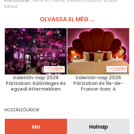
Kulcsszavak :
seine et marne
,
eredeti szokatlan szállás
kalauz
OLVASSA EL MÉG ...
Valentin-nap 2026
Valentin-nap 2026
Párizsban: különleges és
Párizsban és Île-de-
egyedi éttermekben
France-ban: A
ünnepelnek a
legideálisabb szállodák
szerelmesek
egy romantikus
kikapcsolódáshoz
HOZZÁSZÓLÁSOK
Ma
Holnap