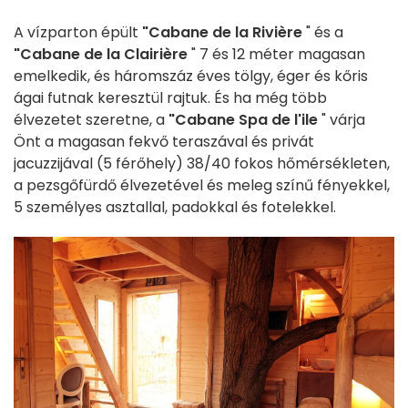
A vízparton épült
"Cabane de la Rivière
" és a
"Cabane de la Clairière
" 7 és 12 méter magasan
emelkedik, és háromszáz éves tölgy, éger és kőris
ágai futnak keresztül rajtuk. És ha még több
élvezetet szeretne, a
"Cabane Spa de l'ile
" várja
Önt a magasan fekvő teraszával és privát
jacuzzijával (5 férőhely) 38/40 fokos hőmérsékleten,
a pezsgőfürdő élvezetével és meleg színű fényekkel,
5 személyes asztallal, padokkal és fotelekkel.