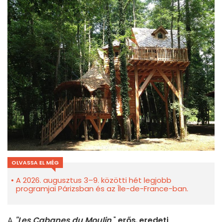
OLVASSA EL MÉG
A 2026. augusztus 3–9. közötti hét legjobb
programjai Párizsban és az Île-de-France-ban.
A
"Les Cabanes du Moulin
"
erős
,
eredeti