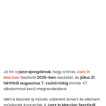
Jó hír a
jazzrajongóknak
, hogy a híres
Jazz in
Marciac
fesztivál
2025-ben
visszatér, és
július 21.
hétfőtől augusztus 7. csütörtökig
immár 47.
alkalommal kerül megrendezésre.
Idén is lesznek új művek, valamint ismert és elismert
művészek koncertjei. A
Jazz in Marciac fesztivál