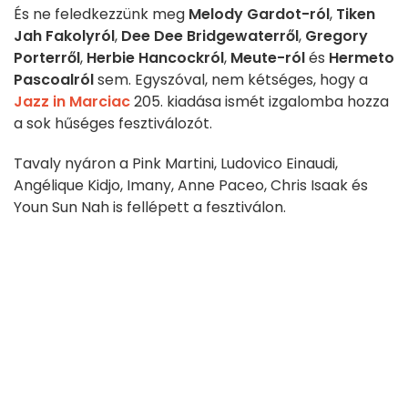
És ne feledkezzünk meg
Melody Gardot-ról
,
Tiken
Jah Fakolyról
,
Dee Dee Bridgewaterről
,
Gregory
Porterről
,
Herbie Hancockról
,
Meute-ról
és
Hermeto
Pascoalról
sem. Egyszóval, nem kétséges, hogy a
Jazz in Marciac
205. kiadása ismét izgalomba hozza
a sok hűséges fesztiválozót.
Tavaly nyáron a Pink Martini, Ludovico Einaudi,
Angélique Kidjo, Imany, Anne Paceo, Chris Isaak és
Youn Sun Nah is fellépett a fesztiválon.