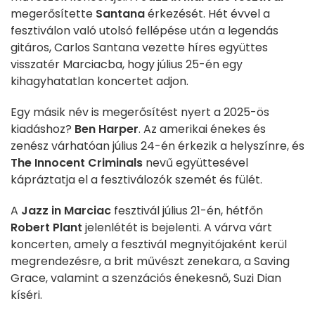
megerősítette
Santana
érkezését. Hét évvel a
fesztiválon való utolsó fellépése után a legendás
gitáros, Carlos Santana vezette híres együttes
visszatér Marciacba, hogy július 25-én egy
kihagyhatatlan koncertet adjon.
Egy másik név is megerősítést nyert a 2025-ös
kiadáshoz?
Ben Harper
. Az amerikai énekes és
zenész várhatóan július 24-én érkezik a helyszínre, és
The Innocent Criminals
nevű együttesével
kápráztatja el a fesztiválozók szemét és fülét.
A
Jazz in Marciac
fesztivál július 21-én, hétfőn
Robert Plant
jelenlétét is bejelenti. A várva várt
koncerten, amely a fesztivál megnyitójaként kerül
megrendezésre, a brit művészt zenekara, a Saving
Grace, valamint a szenzációs énekesnő, Suzi Dian
kíséri.