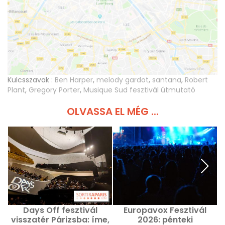
Kulcsszavak :
Ben Harper
,
melody gardot
,
santana
,
Robert
Plant
,
Gregory Porter
,
Musique Sud fesztivál útmutató
OLVASSA EL MÉG ...
Days Off fesztivál
Europavox Fesztivál
visszatér Párizsba: íme,
2026: pénteki