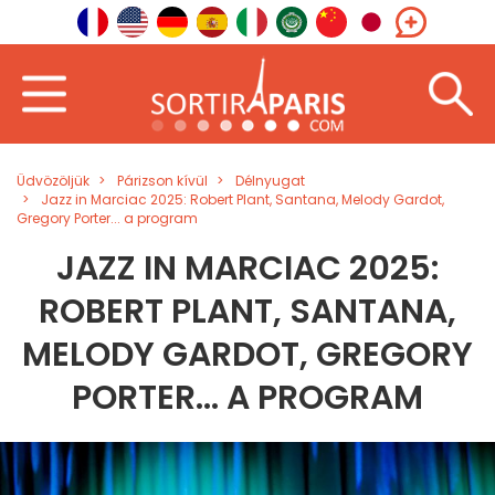
Üdvözöljük
Párizson kívül
Délnyugat
Jazz in Marciac 2025: Robert Plant, Santana, Melody Gardot,
Gregory Porter... a program
JAZZ IN MARCIAC 2025:
ROBERT PLANT, SANTANA,
MELODY GARDOT, GREGORY
PORTER... A PROGRAM