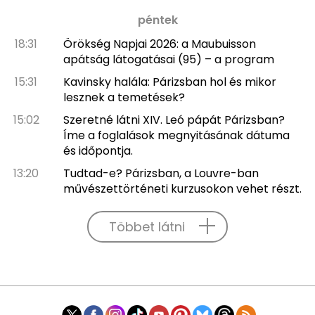
péntek
18:31
Örökség Napjai 2026: a Maubuisson
apátság látogatásai (95) – a program
15:31
Kavinsky halála: Párizsban hol és mikor
lesznek a temetések?
15:02
Szeretné látni XIV. Leó pápát Párizsban?
Íme a foglalások megnyitásának dátuma
és időpontja.
13:20
Tudtad-e? Párizsban, a Louvre-ban
művészettörténeti kurzusokon vehet részt.
Többet látni