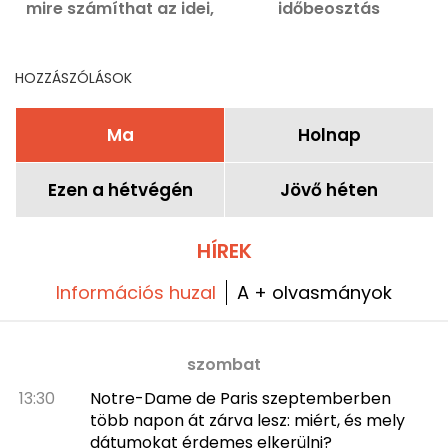
mire számíthat az idei,
időbeosztás
2026-os kiadás
módosítása, a teljes
programja
fellépőlista
HOZZÁSZÓLÁSOK
Ma
Holnap
Ezen a hétvégén
Jövő héten
HÍREK
Információs huzal
A + olvasmányok
szombat
13:30
Notre-Dame de Paris szeptemberben
több napon át zárva lesz: miért, és mely
dátumokat érdemes elkerülni?