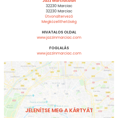
Jazz Marciacban
32230 Marciac
32230
Marciac
Útvonaltervező
Megközelíthetőség
HIVATALOS OLDAL
www.jazzinmarciac.com
FOGLALÁS
www.jazzinmarciac.com
JELENÍTSE MEG A KÁRTYÁT