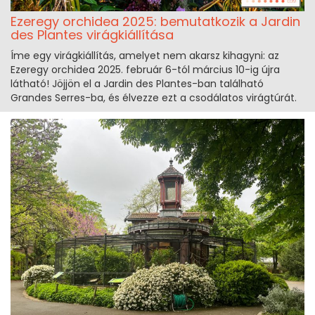
Ezeregy orchidea 2025: bemutatkozik a Jardin
des Plantes virágkiállítása
Íme egy virágkiállítás, amelyet nem akarsz kihagyni: az
Ezeregy orchidea 2025. február 6-tól március 10-ig újra
látható! Jöjjön el a Jardin des Plantes-ban található
Grandes Serres-ba, és élvezze ezt a csodálatos virágtúrát.