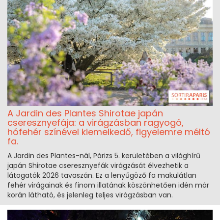
A Jardin des Plantes Shirotae japán
cseresznyefája: a virágzásban ragyogó,
hófehér színével kiemelkedő, figyelemre méltó
fa.
A Jardin des Plantes-nál, Párizs 5. kerületében a világhírű
japán Shirotae cseresznyefák virágzását élvezhetik a
látogatók 2026 tavaszán. Ez a lenyűgöző fa makulátlan
fehér virágainak és finom illatának köszönhetően idén már
korán látható, és jelenleg teljes virágzásban van.