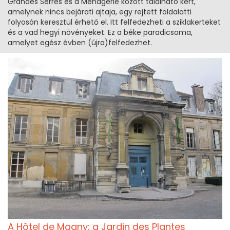
Grandes Serres és a Menagerie között található kert,
amelynek nincs bejárati ajtaja, egy rejtett földalatti
folyosón keresztül érhető el. Itt felfedezheti a sziklakerteket
és a vad hegyi növényeket. Ez a béke paradicsoma,
amelyet egész évben (újra)felfedezhet.
A Hôtel de Magny: a Jardin des Plantes