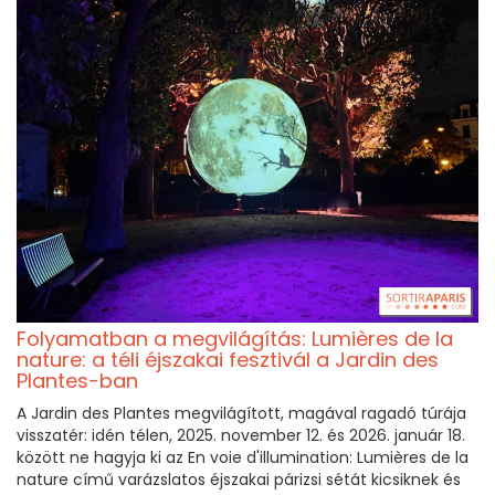
Folyamatban a megvilágítás: Lumières de la
nature: a téli éjszakai fesztivál a Jardin des
Plantes-ban
A Jardin des Plantes megvilágított, magával ragadó túrája
visszatér: idén télen, 2025. november 12. és 2026. január 18.
között ne hagyja ki az En voie d'illumination: Lumières de la
nature című varázslatos éjszakai párizsi sétát kicsiknek és