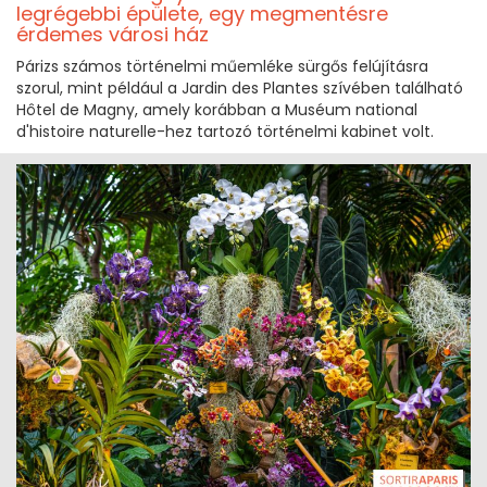
legrégebbi épülete, egy megmentésre
érdemes városi ház
Párizs számos történelmi műemléke sürgős felújításra
szorul, mint például a Jardin des Plantes szívében található
Hôtel de Magny, amely korábban a Muséum national
d'histoire naturelle-hez tartozó történelmi kabinet volt.