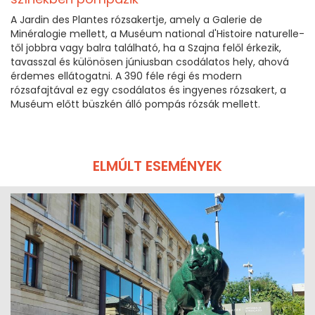
A Jardin des Plantes rózsakertje, amely a Galerie de
Minéralogie mellett, a Muséum national d'Histoire naturelle-
től jobbra vagy balra található, ha a Szajna felől érkezik,
tavasszal és különösen júniusban csodálatos hely, ahová
érdemes ellátogatni. A 390 féle régi és modern
rózsafajtával ez egy csodálatos és ingyenes rózsakert, a
Muséum előtt büszkén álló pompás rózsák mellett.
ELMÚLT ESEMÉNYEK