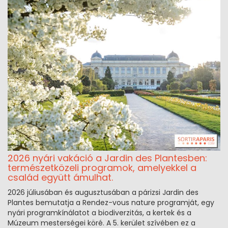
2026 nyári vakáció a Jardin des Plantesben:
természetközeli programok, amelyekkel a
család együtt ámulhat.
2026 júliusában és augusztusában a párizsi Jardin des
Plantes bemutatja a Rendez-vous nature programját, egy
nyári programkínálatot a biodiverzitás, a kertek és a
Múzeum mesterségei köré. A 5. kerület szívében ez a