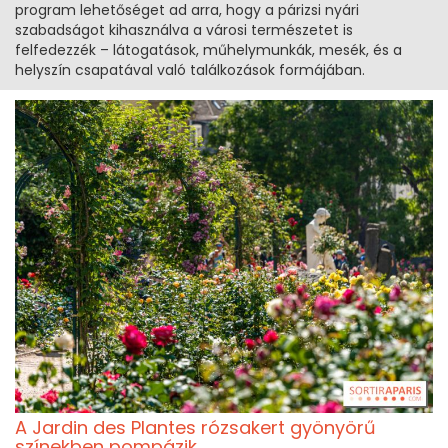
program lehetőséget ad arra, hogy a párizsi nyári
szabadságot kihasználva a városi természetet is
felfedezzék – látogatások, műhelymunkák, mesék, és a
helyszín csapatával való találkozások formájában.
A Jardin des Plantes rózsakert gyönyörű
színekben pompázik