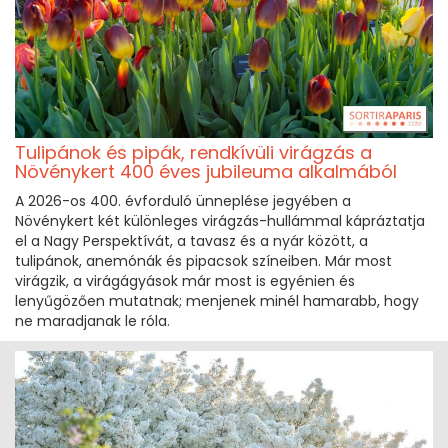
Tulipánok és pipák, rendkívüli virágzás a
Növénykert 400 éves jubileuma alkalmából
A 2026-os 400. évforduló ünneplése jegyében a
Növénykert két különleges virágzás-hullámmal kápráztatja
el a Nagy Perspektívát, a tavasz és a nyár között, a
tulipánok, anemónák és pipacsok színeiben. Már most
virágzik, a virágágyások már most is egyénien és
lenyűgözően mutatnak; menjenek minél hamarabb, hogy
ne maradjanak le róla.