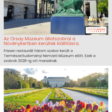
Az Orsay Múzeum állatszobrai a
Növénykertben kerültek kiállításra.
Frissen restaurált három szobor került a
Természettudományi Nemzeti Múzeum előtt. Ezek a
szobrok 2028-ig ott maradnak.