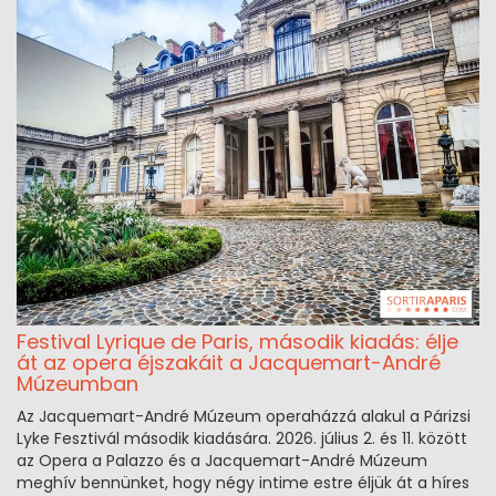
Festival Lyrique de Paris, második kiadás: élje
át az opera éjszakáit a Jacquemart-André
Múzeumban
Az Jacquemart-André Múzeum operaházzá alakul a Párizsi
Lyke Fesztivál második kiadására. 2026. július 2. és 11. között
az Opera a Palazzo és a Jacquemart-André Múzeum
meghív bennünket, hogy négy intime estre éljük át a híres