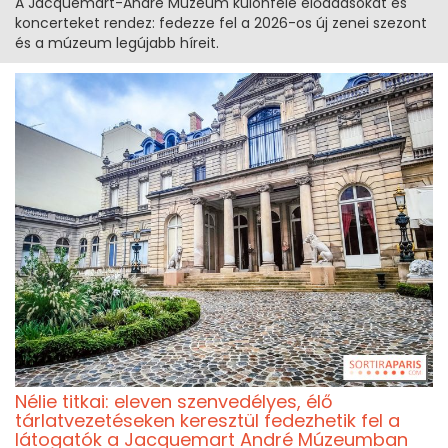
A Jacquemart-André Múzeum különféle előadásokat és
koncerteket rendez: fedezze fel a 2026-os új zenei szezont
és a múzeum legújabb híreit.
Nélie titkai: eleven szenvedélyes, élő
tárlatvezetéseken keresztül fedezhetik fel a
látogatók a Jacquemart André Múzeumban