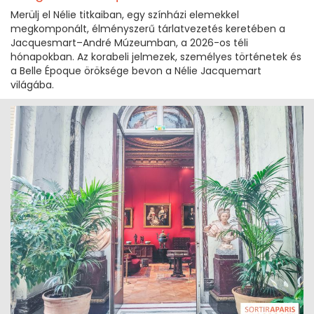
Merülj el Nélie titkaiban, egy színházi elemekkel
megkomponált, élményszerű tárlatvezetés keretében a
Jacquesmart–André Múzeumban, a 2026-os téli
hónapokban. Az korabeli jelmezek, személyes történetek és
a Belle Époque öröksége bevon a Nélie Jacquemart
világába.