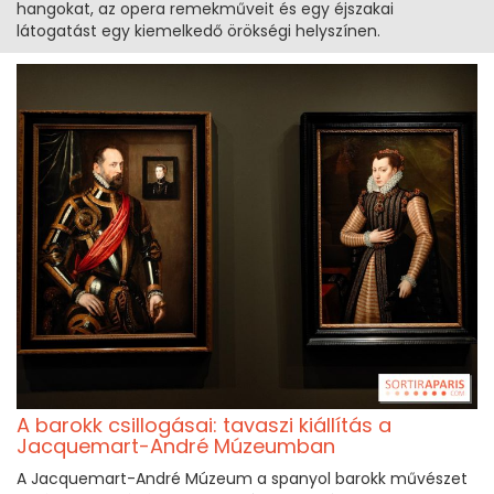
hangokat, az opera remekműveit és egy éjszakai
látogatást egy kiemelkedő örökségi helyszínen.
A barokk csillogásai: tavaszi kiállítás a
Jacquemart-André Múzeumban
A Jacquemart-André Múzeum a spanyol barokk művészet