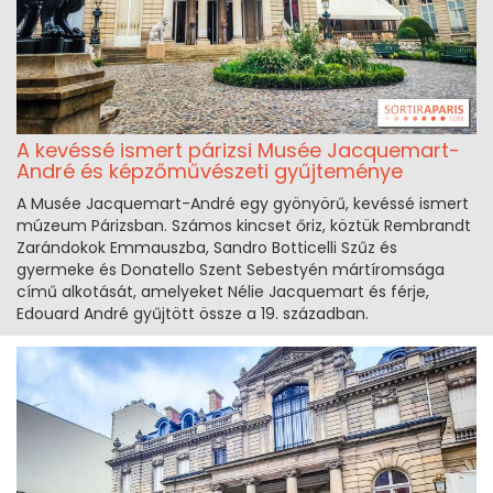
A kevéssé ismert párizsi Musée Jacquemart-
André és képzőművészeti gyűjteménye
A Musée Jacquemart-André egy gyönyörű, kevéssé ismert
múzeum Párizsban. Számos kincset őriz, köztük Rembrandt
Zarándokok Emmauszba, Sandro Botticelli Szűz és
gyermeke és Donatello Szent Sebestyén mártíromsága
című alkotását, amelyeket Nélie Jacquemart és férje,
Edouard André gyűjtött össze a 19. században.