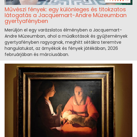
Művészi fények: egy különleges és titokzatos
látogatás a Jacquemart-Andre Múzeumban
gyertyafényben
Merüljön el egy varázslatos élményben a Jacquemart-
Andre Múzeumban, ahol a műalkotások és gyűjtemények
gyertyafényben ragyognak, meghitt sétákra teremtve
hangulatukat, az árnyékok és fények játékában, 2026
februárjában és márciusában.