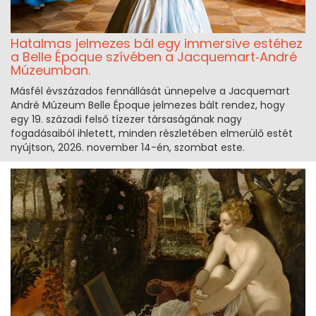
Hatalmas jelmezes bál egy immersive estéhez
a Belle Époque szívében a Jacquemart‑André
Múzeumban.
Másfél évszázados fennállását ünnepelve a Jacquemart
André Múzeum Belle Époque jelmezes bált rendez, hogy
egy 19. századi felső tízezer társaságának nagy
fogadásaiból ihletett, minden részletében elmerülő estét
nyújtson, 2026. november 14-én, szombat este.