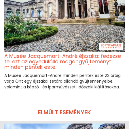
A Musée Jacquemart-André éjszaka: fedezze
fel ezt az egyedülálló magángyűjteményt
minden péntek este.
A Musée Jacquemart-André minden péntek este 22 óráig
várja Önt egy éjszakai sétára állandó gyűjteményeibe,
valamint a képző- és iparművészeti időszaki kiállításokba.
ELMÚLT ESEMÉNYEK