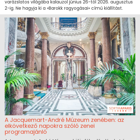
varázslatos világába kalauzol június 26-tól 2026. augusztus
2-ig. Ne hagyja ki a «Barokk ragyogásai» című kiállítást.
A Jacquemart-André Múzeum zenében: az
elkövetkező napokra szóló zenei
programajánló