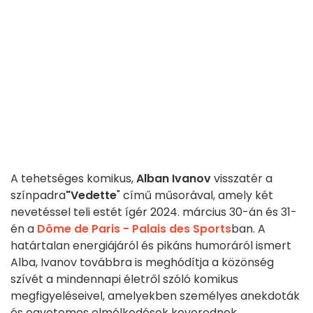
A tehetséges komikus,
Alban Ivanov
visszatér a
színpadra
"Vedette
" című műsorával, amely két
nevetéssel teli estét ígér 2024. március 30-án és 31-
én a
Dôme de Paris - Palais des Sports
ban. A
határtalan energiájáról és pikáns humoráról ismert
Alba, Ivanov továbbra is meghódítja a közönség
szívét a mindennapi életről szóló komikus
megfigyeléseivel, amelyekben személyes anekdoták
és egyetemes elmélkedések keverednek.