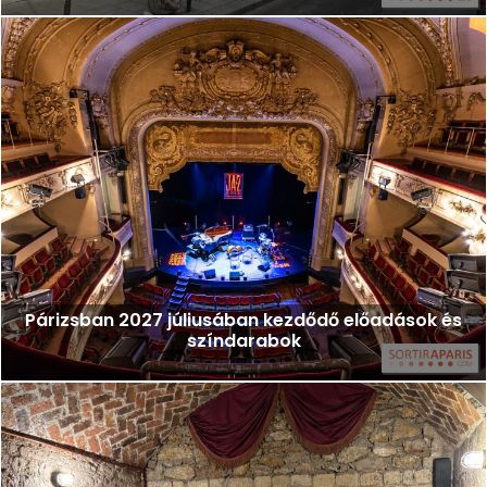
Párizsban 2027 júliusában kezdődő előadások és
színdarabok