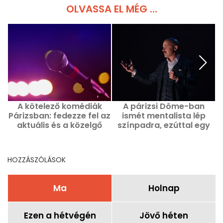
OLVASSA EL MÉG ...
A kötelező komédiák
A párizsi Dôme-ban
A
Párizsban: fedezze fel az
ismét mentalista lép
aktuális és a közelgő
színpadra, ezúttal egy
csúcspontokat
utolsó, látványos és
színes előadással.
HOZZÁSZÓLÁSOK
Ma
Holnap
Ezen a hétvégén
Jövő héten