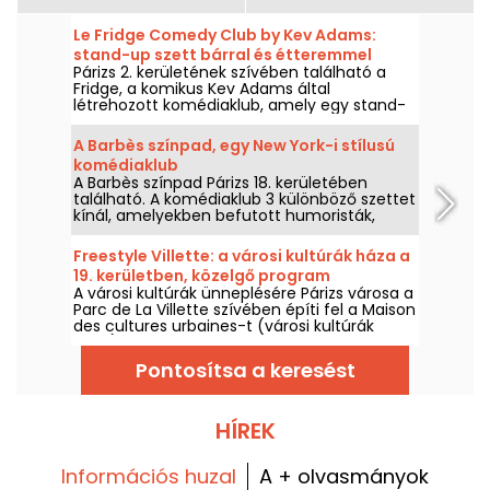
Le Fridge Comedy Club by Kev Adams:
stand-up szett bárral és étteremmel
Párizs 2. kerületének szívében található a
Párizsban, véleményünk szerint
Fridge, a komikus Kev Adams által
létrehozott komédiaklub, amely egy stand-
up színpaddal rendelkezik, ahol a jelenlegi és
jövőbeli tehetségek osztoznak a színpadon,
A Barbès színpad, egy New York-i stílusú
valamint egy bár kreatív koktélokkal és egy
komédiaklub
étteremmel.
A Barbès színpad Párizs 18. kerületében
található. A komédiaklub 3 különböző szettet
kínál, amelyekben befutott humoristák,
potenciális jövőbeli stand-up sztárok, sőt
olyan művészek is fellépnek, akik először
Freestyle Villette: a városi kultúrák háza a
lépnek színpadra.
19. kerületben, közelgő program
A városi kultúrák ünneplésére Párizs városa a
Parc de La Villette szívében építi fel a Maison
des cultures urbaines-t (városi kultúrák
háza). 2025. október 4-től felfedezheti a
városi táncot, zenét, sportot és utcai
Pontosítsa a keresést
művészetet.
HÍREK
Információs huzal
A + olvasmányok