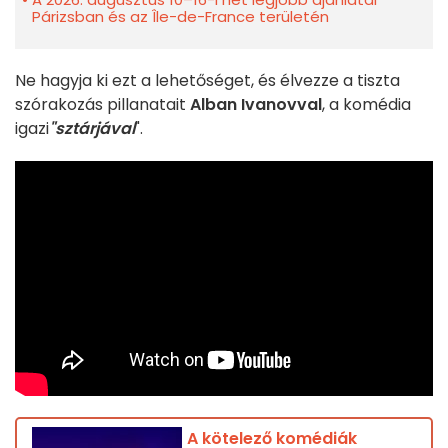
Párizsban és az Île-de-France területén
Ne hagyja ki ezt a lehetőséget, és élvezze a tiszta
szórakozás pillanatait
Alban Ivanovval
, a komédia
igazi
"sztárjával
".
A kötelező komédiák