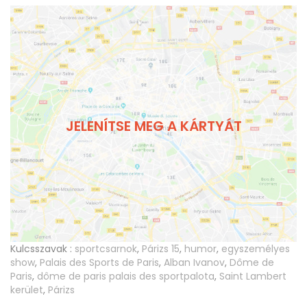
JELENÍTSE MEG A KÁRTYÁT
Kulcsszavak :
sportcsarnok
,
Párizs 15
,
humor
,
egyszemélyes
show
,
Palais des Sports de Paris
,
Alban Ivanov
,
Dôme de
Paris
,
dôme de paris palais des sportpalota
,
Saint Lambert
kerület
,
Párizs