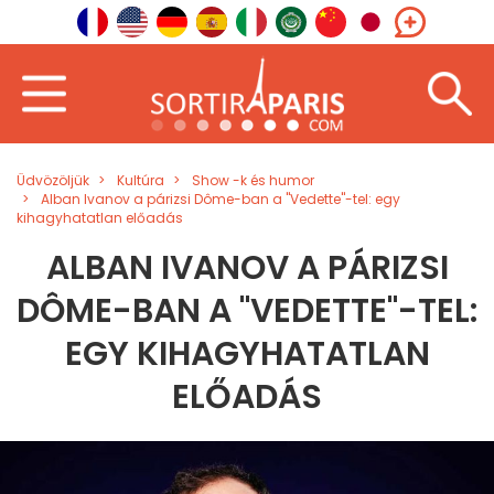
Üdvözöljük
Kultúra
Show -k és humor
Alban Ivanov a párizsi Dôme-ban a "Vedette"-tel: egy
kihagyhatatlan előadás
ALBAN IVANOV A PÁRIZSI
DÔME-BAN A "VEDETTE"-TEL:
EGY KIHAGYHATATLAN
ELŐADÁS