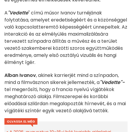
A
"Vedette
" című műsor Ivanov turnéjának
folytatása, amelyet eredetiségéért és a közönséggel
való kapcsolatteremtő képességéért ünnepeltek. Az
interakció és az elmélyülés maximalizálására
tervezett színpadra állítás a művész és a terület
vezető szakemberei közötti szoros együttműködés
eredménye, amely első osztályú vizuális és hangi
élményt ígér.
Alban Ivanov
, akinek karrierjét mind a színpadon,
mind a filmvásznon sikerek jellemezték, a
"Vedette"-
tel megerősíti, hogy a francia nyelvű vígjátékok
meghatározó alakja. Filmszerepei és korábbi
előadásai szilárdan megalapozták hírnevét, és a mai
vígjátéki színtér egyik vezető alakjává tették.
OLVASSA EL MÉG
A 2026. augusztus 10–16-i hét legjobb ajánlatai