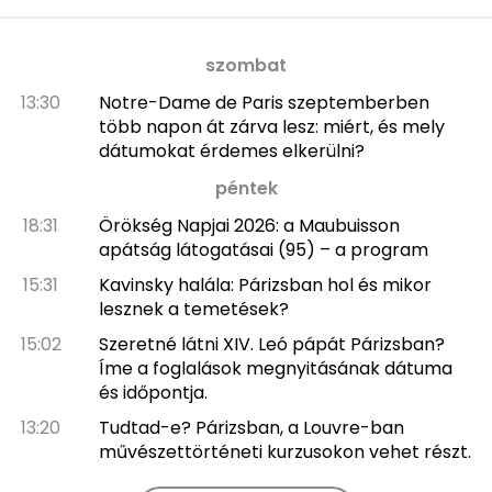
szombat
13:30
Notre-Dame de Paris szeptemberben
több napon át zárva lesz: miért, és mely
dátumokat érdemes elkerülni?
péntek
18:31
Örökség Napjai 2026: a Maubuisson
apátság látogatásai (95) – a program
15:31
Kavinsky halála: Párizsban hol és mikor
lesznek a temetések?
15:02
Szeretné látni XIV. Leó pápát Párizsban?
Íme a foglalások megnyitásának dátuma
és időpontja.
13:20
Tudtad-e? Párizsban, a Louvre-ban
művészettörténeti kurzusokon vehet részt.