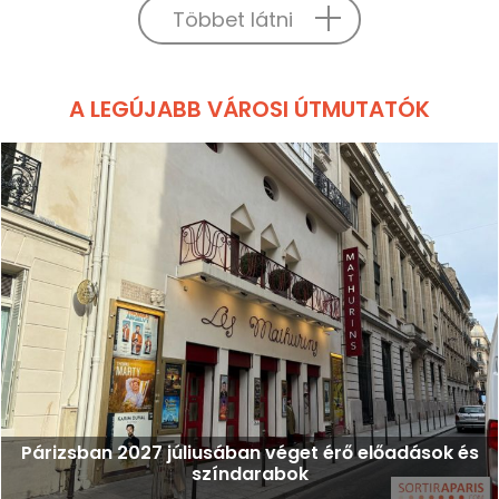
Többet látni
A LEGÚJABB VÁROSI ÚTMUTATÓK
Párizsban 2027 júliusában véget érő előadások és
színdarabok