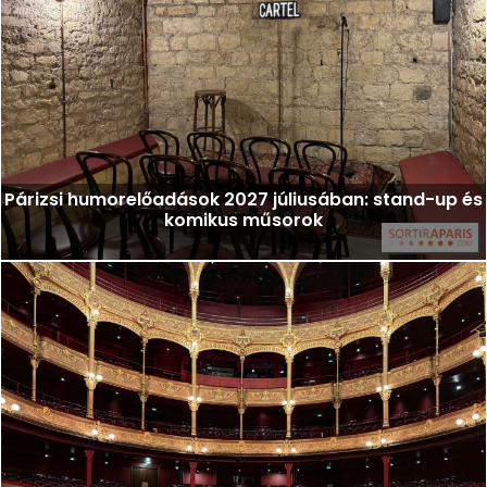
Párizsi humorelőadások 2027 júliusában: stand-up és
komikus műsorok