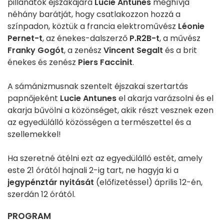
pillanatok éjszakájára
Lucie Antunes
meghívja
néhány barátját, hogy csatlakozzon hozzá a
színpadon, köztük a francia elektroművész
Léonie
Pernet-t
, az énekes-dalszerző
P.R2B-t
, a művész
Franky Gogót
, a zenész
Vincent Segalt
és a brit
énekes és zenész
Piers Faccinit
.
A sámánizmusnak szentelt éjszakai szertartás
papnőjeként
Lucie Antunes
el akarja varázsolni és el
akarja bűvölni a közönséget, akik részt vesznek ezen
az egyedülálló közösségen a természettel és a
szellemekkel!
Ha szeretné átélni ezt az egyedülálló estét, amely
este 21 órától hajnali 2-ig tart, ne hagyja ki a
jegypénztár nyitását
(előfizetéssel) április 12-én,
szerdán 12 órától.
PROGRAM