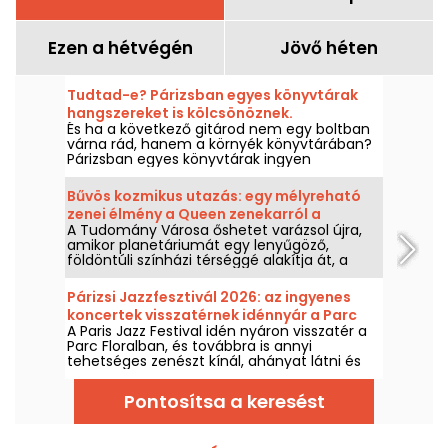
Ezen a hétvégén
Jövő héten
Tudtad-e? Párizsban egyes könyvtárak
hangszereket is kölcsönöznek.
És ha a következő gitárod nem egy boltban
várna rád, hanem a környék könyvtárában?
Párizsban egyes könyvtárak ingyen
kölcsönöznek hangszereket, hogy felfedezd
őket, újrakezdj, vagy egyszerűen csak ki merj
Bűvös kozmikus utazás: egy mélyreható
próbálni.
zenei élmény a Queen zenekarról a
A Tudomány Városa őshetet varázsol újra,
Tudomány Városában
amikor planetáriumát egy lenyűgöző,
földöntúli színházi térséggé alakítja át, a
„Csillagok öröksége” című zenei élménnyel,
mely tiszteleg a legendás Queen együttes
Párizsi Jazzfesztivál 2026: az ingyenes
előtt.
koncertek visszatérnek idénnyár a Parc
A Paris Jazz Festival idén nyáron visszatér a
Floralban, a program
Parc Floralban, és továbbra is annyi
tehetséges zenészt kínál, ahányat látni és
hallgatni lehet egy bucolikus környezetben.
Íme az ingyenes koncertek programja,
Pontosítsa a keresést
amelyet 2026. június 24-től szeptember 6-ig
érdemes felfedezni!