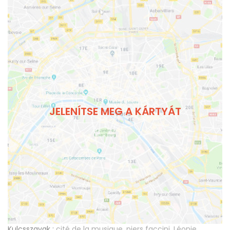
JELENÍTSE MEG A KÁRTYÁT
Kulcsszavak :
cité de la musique
,
piers faccini
,
Léonie