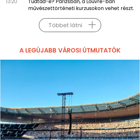
13:20
Tudtad-e? Párizsban, a Louvre-ban
művészettörténeti kurzusokon vehet részt.
Többet látni
A LEGÚJABB VÁROSI ÚTMUTATÓK