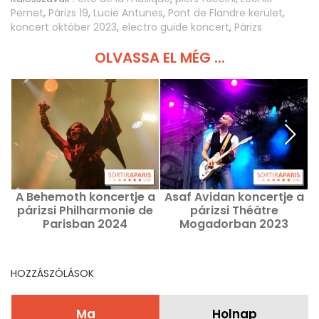
Pernet
,
Párizs 19
,
Lucie Antunes
,
Pont de Flandre kerület
,
koncert október 2023
,
electro guide koncert
,
Párizs
OLVASSA EL MÉG ...
A Behemoth koncertje a
Asaf Avidan koncertje a
E
párizsi Philharmonie de
párizsi Théâtre
Parisban 2024
Mogadorban 2023
áprilisában
októberében.
HOZZÁSZÓLÁSOK
Ma
Holnap