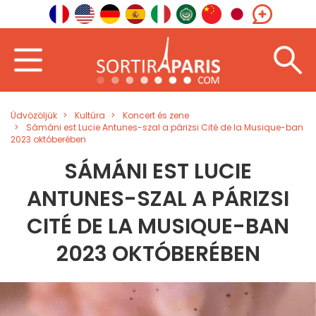
Üdvözöljük
Kultúra
Koncert és zene
Sámáni est Lucie Antunes-szal a párizsi Cité de la Musique-ban
2023 októberében
SÁMÁNI EST LUCIE
ANTUNES-SZAL A PÁRIZSI
CITÉ DE LA MUSIQUE-BAN
2023 OKTÓBERÉBEN