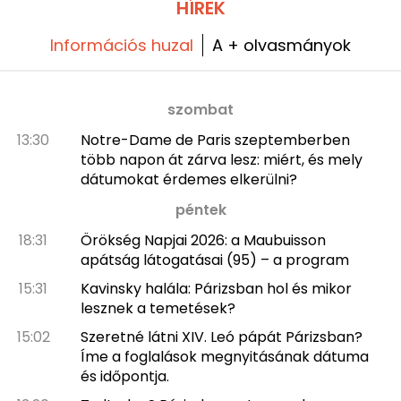
HÍREK
Információs huzal
A + olvasmányok
szombat
13:30
Notre-Dame de Paris szeptemberben
több napon át zárva lesz: miért, és mely
dátumokat érdemes elkerülni?
péntek
18:31
Örökség Napjai 2026: a Maubuisson
apátság látogatásai (95) – a program
15:31
Kavinsky halála: Párizsban hol és mikor
lesznek a temetések?
15:02
Szeretné látni XIV. Leó pápát Párizsban?
Íme a foglalások megnyitásának dátuma
és időpontja.