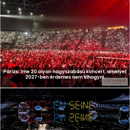
Párizs: íme 20 olyan nagyszabású koncert, amelyet
2027-ben érdemes nem kihagyni.