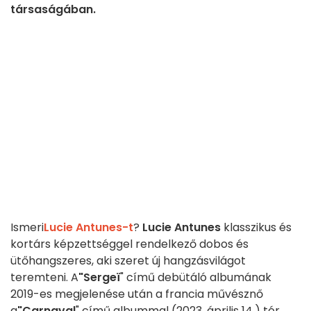
társaságában.
Ismeri
Lucie Antunes-t
?
Lucie Antunes
klasszikus és
kortárs képzettséggel rendelkező dobos és
ütőhangszeres, aki szeret új hangzásvilágot
teremteni. A
"Sergeï
" című debütáló albumának
2019-es megjelenése után a francia művésznő
a
"Carnaval
" című albummal (2023. április 14.) tér