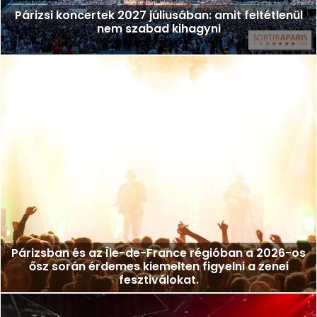
Párizsi koncertek 2027 júliusában: amit feltétlenül
nem szabad kihagyni
Párizsban és az Île-de-France régióban a 2026-os
ősz során érdemes kiemelten figyelni a zenei
fesztiválokat.