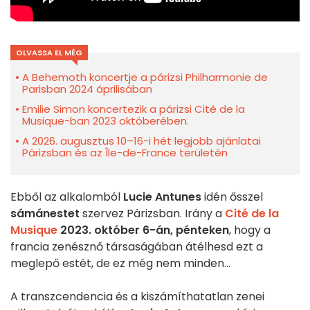
OLVASSA EL MÉG
A Behemoth koncertje a párizsi Philharmonie de
Parisban 2024 áprilisában
Emilie Simon koncertezik a párizsi Cité de la
Musique-ban 2023 októberében.
A 2026. augusztus 10–16-i hét legjobb ajánlatai
Párizsban és az Île-de-France területén
Ebből az alkalomból
Lucie Antunes
idén ősszel
sámánestet
szervez Párizsban. Irány a
Cité de la
Musique
2023. október 6-án, pénteken
, hogy a
francia zenésznő társaságában átélhesd ezt a
meglepő estét, de ez még nem minden...
A transzcendencia és a kiszámíthatatlan zenei