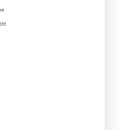
ni
ött