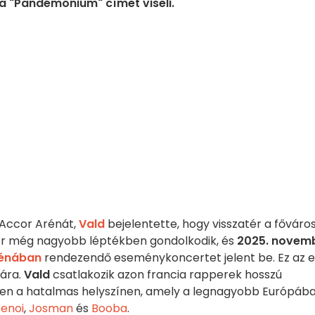
a "Pandémonium" címet viseli.
 Accor Arénát,
Vald
bejelentette, hogy visszatér a főváro
per még nagyobb léptékben gondolkodik, és
2025. novem
rénában
rendezendő eseménykoncertet jelent be. Ez az e
mára.
Vald
csatlakozik azon francia rapperek hosszú
 ezen a hatalmas helyszínen, amely a legnagyobb Európáb
enoi
,
Josman
és
Booba
.