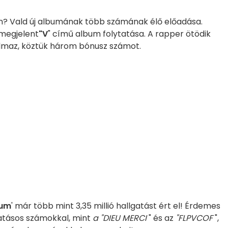
ún? Vald új albumának több számának élő előadása.
megjelent
"V
" című album folytatása. A rapper ötödik
talmaz, köztük három bónusz számot.
ium
' már több mint 3,35 millió hallgatást ért el! Érdemes
hatásos számokkal, mint
a "DIEU MERCI
" és az
"FLPVCOF
",