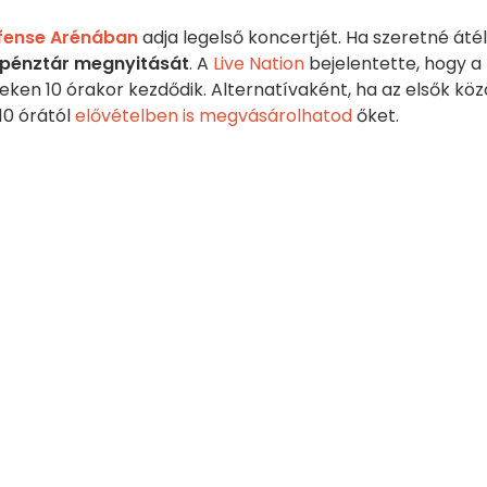
éfense Arénában
adja legelső koncertjét. Ha szeretné átél
ypénztár megnyitását
. A
Live Nation
bejelentette, hogy a
teken 10 órakor kezdődik. Alternatívaként, ha az elsők köz
 10 órától
elővételben is megvásárolhatod
őket.