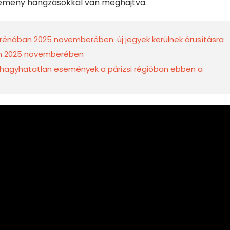
emény hangzásokkal van meghajtva.
Arénában 2025 novemberében: új jegyek kerülnek árusításra
ban 2025 novemberében
ihagyhatatlan események a párizsi régióban ebben a