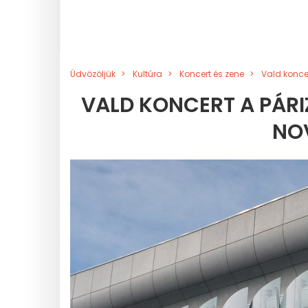
Üdvözöljük
Kultúra
Koncert és zene
Vald konce
VALD KONCERT A PÁRI
NO