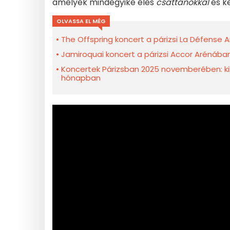
amelyek mindegyike éles
csattanókkal
és k
OLVASSA EL MÉG
The Offspring koncert a párizsi La Défense 
Jamiroquai koncert a párizsi Accor Aréná
Koncertek Párizsban 2025 novemberében: k
hónapban