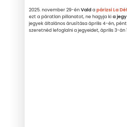
2025. november 29-én
Vald
a
párizsi La D
ezt a páratlan pillanatot, ne hagyja ki
a jeg
jegyek általános árusítása április 4-én, pén
szeretnéd lefoglalni a jegyeidet, április 3-án