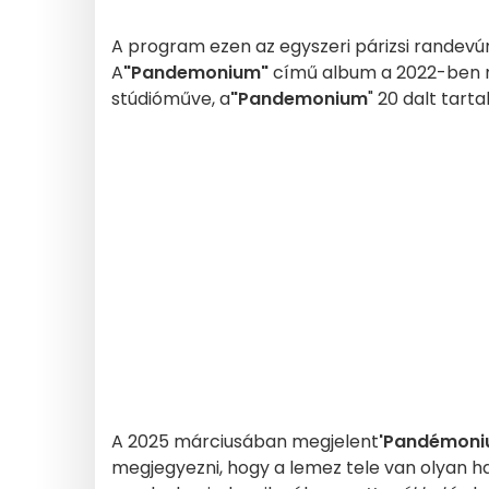
A program ezen az egyszeri párizsi randev
A
"Pandemonium"
című album a 2022-ben 
stúdióműve, a
"Pandemonium
" 20 dalt tar
A 2025 márciusában megjelent
'Pandémon
megjegyezni, hogy a lemez tele van olyan 