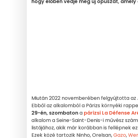
hogy élőben védje meg új opuszát, amely 
Miután 2022 novemberében felgyújtotta az
Ebből az alkalomból a Párizs környéki rap
29-én, szombaton
a
párizsi La Défense A
alkalom a Seine-Saint-Denis-i művész szá
listájához, akik már korábban is fellépnek
Ezek közé tartozik Ninho, Orelsan,
Gazo
,
Wer