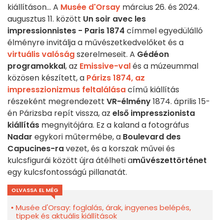
kiállításon... A
Musée d'Orsay
március 26. és 2024.
augusztus 11. között
Un soir avec les
impressionnistes - Paris 1874
címmel egyedülálló
élményre invitálja a művészetkedvelőket és a
virtuális valóság
szerelmeseit. A
Gédéon
programokkal
, az
Emissive-val
és a múzeummal
közösen készített, a
Párizs 1874, az
impresszionizmus feltalálása
című kiállítás
részeként megrendezett
VR-élmény
1874. április 15-
én Párizsba repít vissza, az
első impresszionista
kiállítás
megnyitójára. Ez a kaland a fotográfus
Nadar
egykori műtermébe, a
Boulevard des
Capucines-ra
vezet, és a korszak művei és
kulcsfigurái között újra átélheti a
művészettörténet
egy kulcsfontosságú pillanatát.
OLVASSA EL MÉG
Musée d'Orsay: foglalás, árak, ingyenes belépés,
tippek és aktuális kiállítások