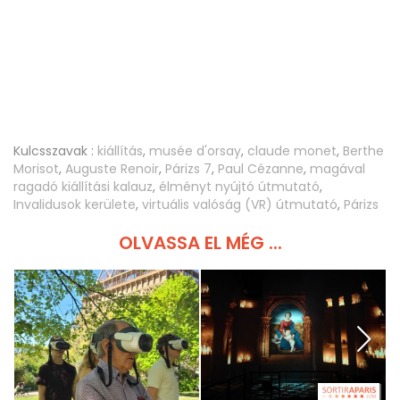
Kulcsszavak :
kiállítás
,
musée d'orsay
,
claude monet
,
Berthe
Morisot
,
Auguste Renoir
,
Párizs 7
,
Paul Cézanne
,
magával
ragadó kiállítási kalauz
,
élményt nyújtó útmutató
,
Invalidusok kerülete
,
virtuális valóság (VR) útmutató
,
Párizs
OLVASSA EL MÉG ...