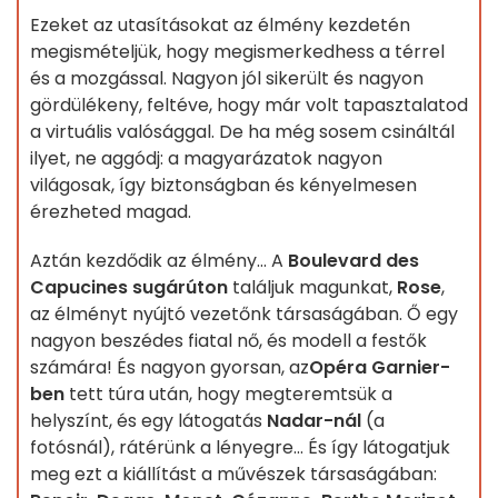
Ezeket az utasításokat az élmény kezdetén
megismételjük, hogy megismerkedhess a térrel
és a mozgással. Nagyon jól sikerült és nagyon
gördülékeny, feltéve, hogy már volt tapasztalatod
a virtuális valósággal. De ha még sosem csináltál
ilyet, ne aggódj: a magyarázatok nagyon
világosak, így biztonságban és kényelmesen
érezheted magad.
Aztán kezdődik az élmény... A
Boulevard des
Capucines sugárúton
találjuk magunkat,
Rose
,
az élményt nyújtó vezetőnk társaságában. Ő egy
nagyon beszédes fiatal nő, és modell a festők
számára! És nagyon gyorsan, az
Opéra Garnier-
ben
tett túra után, hogy megteremtsük a
helyszínt, és egy látogatás
Nadar-nál
(a
fotósnál), rátérünk a lényegre... És így látogatjuk
meg ezt a kiállítást a művészek társaságában: