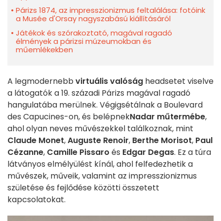
Párizs 1874, az impresszionizmus feltalálása: fotóink
a Musée d'Orsay nagyszabású kiállításáról
Játékok és szórakoztató, magával ragadó
élmények a párizsi múzeumokban és
műemlékekben
A legmodernebb
virtuális valóság
headsetet viselve
a látogatók a 19. századi Párizs magával ragadó
hangulatába merülnek. Végigsétálnak a Boulevard
des Capucines-on, és belépnek
Nadar műtermébe
,
ahol olyan neves művészekkel találkoznak, mint
Claude Monet
,
Auguste Renoir
,
Berthe Morisot
,
Paul
Cézanne
,
Camille Pissaro
és
Edgar Degas
. Ez a túra
látványos elmélyülést kínál, ahol felfedezhetik a
művészek, műveik, valamint az impresszionizmus
születése és fejlődése közötti összetett
kapcsolatokat.