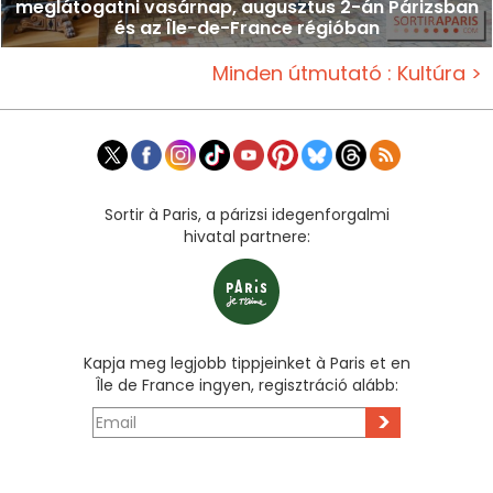
meglátogatni vasárnap, augusztus 2-án Párizsban
és az Île-de-France régióban
Minden útmutató : Kultúra >
Sortir à Paris, a párizsi idegenforgalmi
hivatal partnere:
Kapja meg legjobb tippjeinket à Paris et en
Île de France ingyen, regisztráció alább:
>