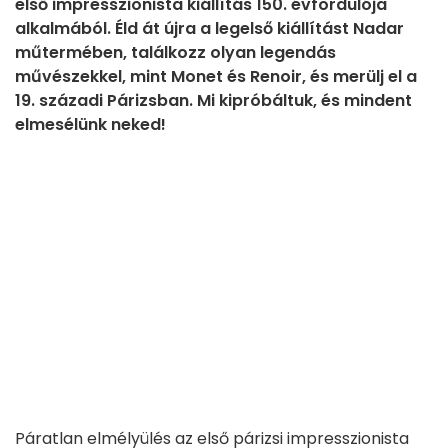
első impresszionista kiállítás 150. évfordulója
alkalmából. Éld át újra a legelső kiállítást Nadar
műtermében, találkozz olyan legendás
művészekkel, mint Monet és Renoir, és merülj el a
19. századi Párizsban. Mi kipróbáltuk, és mindent
elmesélünk neked!
Páratlan elmélyülés az első párizsi impresszionista