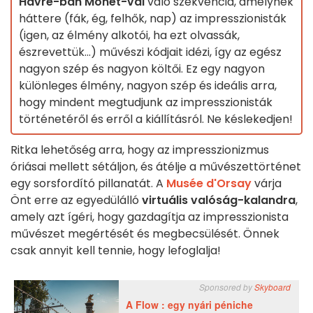
Havre-ban
Monet-val
való szekvencia, amelynek
háttere (fák, ég, felhők, nap) az impresszionisták
(igen, az élmény alkotói, ha ezt olvassák,
észrevettük...) művészi kódjait idézi, így az egész
nagyon szép és nagyon költői. Ez egy nagyon
különleges élmény, nagyon szép és ideális arra,
hogy mindent megtudjunk az impresszionisták
történetéről és erről a kiállításról. Ne késlekedjen!
Ritka lehetőség arra, hogy az impresszionizmus
óriásai mellett sétáljon, és átélje a művészettörténet
egy sorsfordító pillanatát. A
Musée d'Orsay
várja
Önt erre az egyedülálló
virtuális valóság-kalandra
,
amely azt ígéri, hogy gazdagítja az impresszionista
művészet megértését és megbecsülését. Önnek
csak annyit kell tennie, hogy lefoglalja!