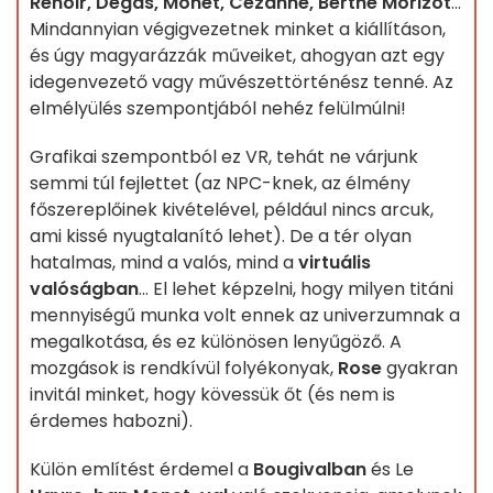
Renoir, Degas, Monet, Cézanne, Berthe Morizot
...
Mindannyian végigvezetnek minket a kiállításon,
és úgy magyarázzák műveiket, ahogyan azt egy
idegenvezető vagy művészettörténész tenné. Az
elmélyülés szempontjából nehéz felülmúlni!
Grafikai szempontból ez VR, tehát ne várjunk
semmi túl fejlettet (az NPC-knek, az élmény
főszereplőinek kivételével, például nincs arcuk,
ami kissé nyugtalanító lehet). De a tér olyan
hatalmas, mind a valós, mind a
virtuális
valóságban
... El lehet képzelni, hogy milyen titáni
mennyiségű munka volt ennek az univerzumnak a
megalkotása, és ez különösen lenyűgöző. A
mozgások is rendkívül folyékonyak,
Rose
gyakran
invitál minket, hogy kövessük őt (és nem is
érdemes habozni).
Külön említést érdemel a
Bougivalban
és Le