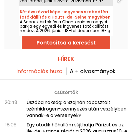
kerületébe, június 26-tól 2026-ban. Ez az
első olyan lépés, amely egy japán animációs
universumból érkezik a Grand Boulevards
Két évszázad képei: ingyenes szabadtéri
templomává emlegetett helyre. Elmentünk,
fotókiállítás a Hauts-de-Seine megyében
hogy megismerjük a legénység napfényes,
A Sceaux birtok és a Chanteraines megyei
immersív kabaréját, és mindent elárulunk
parkja egy egyedi és ingyenes fotókiállítást
önöknek.
rendez. A 2026. június 18-tól december 18-ig
tekintse meg a „Két évszázad képei” című
tárlatot.
Pontosítsa a keresést
HÍREK
Információs huzal
A + olvasmányok
csütörtök
20:48
Úszóbajnokság: a Szajnán tapasztalt
szénhidrogén-szennyezés után veszélyben
vannak-e a versenyek?
18:06
Egy ötödik hőhullám sújthatja Párizst és az
Île-de-France régiót a 2026. augusztus 10-e