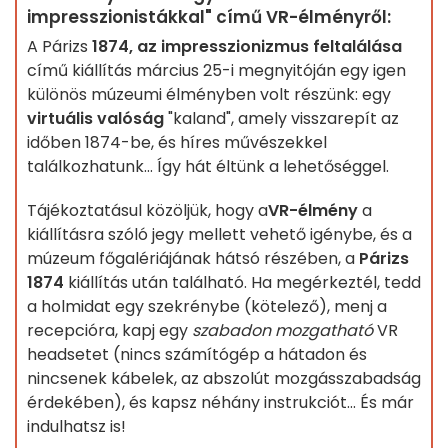
impresszionistákkal" című VR-élményről:
A Párizs
1874, az impresszionizmus feltalálása
című kiállítás március 25-i megnyitóján egy igen
különös múzeumi élményben volt részünk: egy
virtuális valóság
"kaland", amely visszarepít az
időben 1874-be, és híres művészekkel
találkozhatunk... Így hát éltünk a lehetőséggel.
Tájékoztatásul közöljük, hogy a
VR-élmény
a
kiállításra szóló jegy mellett vehető igénybe, és a
múzeum főgalériájának hátsó részében, a
Párizs
1874
kiállítás után található. Ha megérkeztél, tedd
a holmidat egy szekrénybe (kötelező), menj a
recepcióra, kapj egy
szabadon mozgatható
VR
headsetet (nincs számítógép a hátadon és
nincsenek kábelek, az abszolút mozgásszabadság
érdekében), és kapsz néhány instrukciót... És már
indulhatsz is!