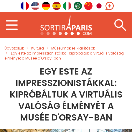
Üdvözöljük
Kultúra
Múzeumok és kiállítások
Egy este az impresszionistákkal: kipróbáltuk a virtuális valóság
élményét a Musée d'Orsay-ban
EGY ESTE AZ
IMPRESSZIONISTÁKKAL:
KIPRÓBÁLTUK A VIRTUÁLIS
VALÓSÁG ÉLMÉNYÉT A
MUSÉE D'ORSAY-BAN