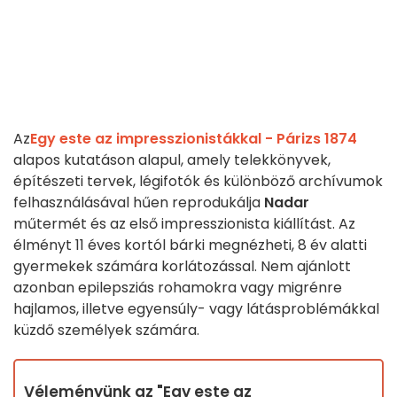
Az
Egy este az impresszionistákkal - Párizs 1874
alapos kutatáson alapul, amely telekkönyvek,
építészeti tervek, légifotók és különböző archívumok
felhasználásával hűen reprodukálja
Nadar
műtermét és az első impresszionista kiállítást. Az
élményt 11 éves kortól bárki megnézheti, 8 év alatti
gyermekek számára korlátozással. Nem ajánlott
azonban epilepsziás rohamokra vagy migrénre
hajlamos, illetve egyensúly- vagy látásproblémákkal
küzdő személyek számára.
Véleményünk az "Egy este az