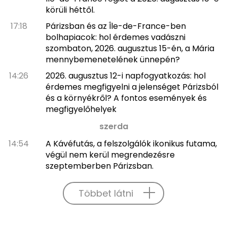
körüli héttől.
17:18
Párizsban és az Île-de-France-ben
bolhapiacok: hol érdemes vadászni
szombaton, 2026. augusztus 15-én, a Mária
mennybemenetelének ünnepén?
14:26
2026. augusztus 12-i napfogyatkozás: hol
érdemes megfigyelni a jelenséget Párizsból
és a környékről? A fontos események és
megfigyelőhelyek
szerda
14:54
A Kávéfutás, a felszolgálók ikonikus futama,
végül nem kerül megrendezésre
szeptemberben Párizsban.
Többet látni