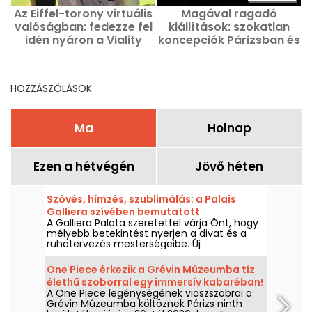
Az Eiffel-torony virtuális
Magával ragadó
valóságban: fedezze fel
kiállítások: szokatlan
idén nyáron a Viality
koncepciók Párizsban és
Tour történelmi vezetett
az Ile-de-France
túráját.
régióban
HOZZÁSZÓLÁSOK
Ma
Holnap
Ezen a hétvégén
Jövő héten
Szövés, hímzés, szublimálás: a Palais
Galliera szívében bemutatott
A Galliera Palota szeretettel várja Önt, hogy
divatismeret
mélyebb betekintést nyerjen a divat és a
ruhatervezés mesterségeibe. Új
kiállításukban az díszítőművészet különböző
technikáival ismerkedhet meg, a kézi
One Piece érkezik a Grévin Múzeumba tíz
hímzéstől a szövés művészetéig, 2025.
élethű szoborral egy immersív kabaréban!
december 13. és 2026. október 18. között.
A One Piece legénységének viaszszobrai a
Grévin Múzeumba költöznek Párizs ninth