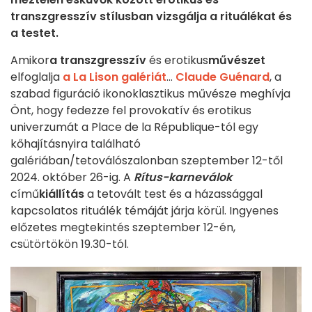
transzgresszív stílusban vizsgálja a rituálékat és
a testet.
Amikor
a transzgresszív
és erotikus
művészet
elfoglalja
a La Lison galériát
...
Claude Guénard
, a
szabad figuráció ikonoklasztikus művésze meghívja
Önt, hogy fedezze fel provokatív és erotikus
univerzumát a Place de la République-tól egy
kőhajításnyira található
galériában/tetoválószalonban szeptember 12-től
2024. október 26-ig. A
Rítus-karneválok
című
kiállítás
a tetovált test és a házassággal
kapcsolatos rituálék témáját járja körül. Ingyenes
előzetes megtekintés szeptember 12-én,
csütörtökön 19.30-tól.