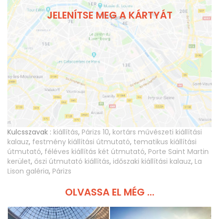
JELENÍTSE MEG A KÁRTYÁT
Kulcsszavak :
kiállítás
,
Párizs 10
,
kortárs művészeti kiállítási
kalauz
,
festmény kiállítási útmutató
,
tematikus kiállítási
útmutató
,
féléves kiállítás két útmutató
,
Porte Saint Martin
kerület
,
őszi útmutató kiállítás
,
időszaki kiállítási kalauz
,
La
Lison galéria
,
Párizs
OLVASSA EL MÉG ...