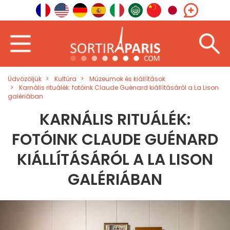
Üdvözöljük
Kultúra
Múzeumok és kiállítások
Karnális rituálék: fotóink Claude Guénard kiállításáról a La Lison
galériában
KARNÁLIS RITUÁLÉK:
FOTÓINK CLAUDE GUÉNARD
KIÁLLÍTÁSÁRÓL A LA LISON
GALÉRIÁBAN