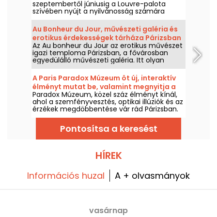
szeptembertől júniusig a Louvre-palota
szívében nyújt a nyilvánosság számára
művészettörténeti kurzusokat. A múzeum
időnként ingyenes előadásokat is szervez. A
Au Bonheur du Jour, művészeti galéria és
művészettörténelemben pedig alaposan
erotikus érdekességek tárháza Párizsban
otthonosan mozoghatsz!
Az Au bonheur du Jour az erotikus művészet
igazi temploma Párizsban, a fővárosban
egyedülálló művészeti galéria. Itt olyan
műveket fedezhet fel, amelyek a 19. és 20.
századi művészek vízióin keresztül mutatják
A Paris Paradox Múzeum öt új, interaktív
be a férfi és női test szépségét, valamint
élményt mutat be, valamint megnyitja a
néhány kortárs alkotást is.
Paradox Múzeum, közel száz élményt kínál,
Hans & Gretel Kávézót
ahol a szemfényvesztés, optikai illúziók és az
érzékek megdöbbentése vár rád Párizsban.
Felejthetetlen pillanat lesz, mikor
megcsapnak a csalafinta trükkök, és
Pontosítsa a keresést
szürreális képeket készíthetsz. Öt új,
interaktív játszma csatlakozott a már eddig
is lenyűgöző kiállításhoz—most itt az ideje,
hogy próbára tedd érzékeidet! Ráadásként
HÍREK
egy vadonatúj, ultraízletes kávézó vár rád: a
Hans & Gretel magával ragad, nem fogod
Információs huzal
tudni ellenállni.
A + olvasmányok
vasárnap