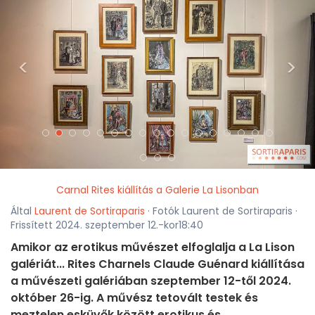
<
>
Carnal Rites kiállítás a Galerie La Lisonban
Által
Laurent de Sortiraparis
· Fotók Laurent de Sortiraparis ·
Frissített 2024. szeptember 12.-kor18:40
Amikor az erotikus művészet elfoglalja a La Lison
galériát... Rites Charnels Claude Guénard kiállítása
a művészeti galériában szeptember 12-től 2024.
október 26-ig. A művész tetovált testek és
meztelen esküvők között erotikus és