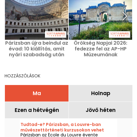
Párizsban újra beindul az
Örökség Napjai 2026:
évad: 10 kiállítás, amit
fedezze fel az AP-HP
nyári szabadság után
Múzeumának
érdemes lencsevégre
gyűjteményeit a
kapni
Kremlin-Bicêtre-ben
HOZZÁSZÓLÁSOK
Ma
Holnap
Ezen a hétvégén
Jövő héten
Tudtad-e? Párizsban, a Louvre-ban
művészettörténeti kurzusokon vehet
Párizsban az École du Louvre évente
részt.