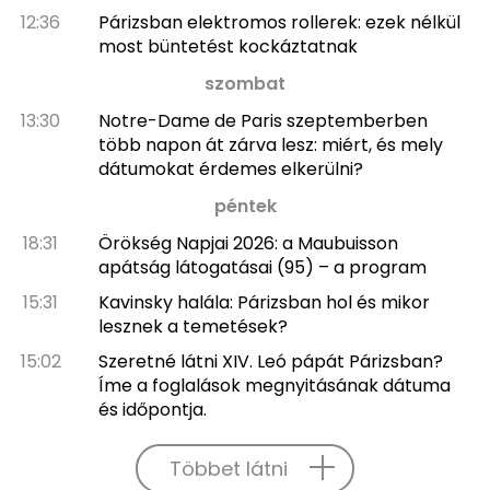
12:36
Párizsban elektromos rollerek: ezek nélkül
most büntetést kockáztatnak
szombat
13:30
Notre-Dame de Paris szeptemberben
több napon át zárva lesz: miért, és mely
dátumokat érdemes elkerülni?
péntek
18:31
Örökség Napjai 2026: a Maubuisson
apátság látogatásai (95) – a program
15:31
Kavinsky halála: Párizsban hol és mikor
lesznek a temetések?
15:02
Szeretné látni XIV. Leó pápát Párizsban?
Íme a foglalások megnyitásának dátuma
és időpontja.
Többet látni