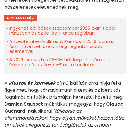
amelyeken vőlegények tetoválásai és transzgresszív
nászjelenetek elevenednek meg.
OLVASSA EL MÉG
Ingyenes kiállítások szeptember 2026-ban: tippek
Párizsban és az Île-de-France régióban
A szeptemberi kiállítások Párizsban 2026-ban: az
őszi művészeti szezon legmeghatározóbb
eseményei
A 2026. augusztus 10–16-i hét legjobb ajánlatai
Párizsban és az Île-de-France területén
A
Rítusok és karnellek
című kiállítás arra hívja fel a
figyelmet, hogy társadalmunk a test és az identitás
fogalmát a rituálék prizmáján keresztül közelíti meg.
Damien Sausset
műkritikus megjegyzi, hogy
Claude
Guénard-nak
sikerül
"túllépnie az
ellentmondásokon, hogy olyan műveket hozzon létre,
amelyek allegorikus tanúságtételek az emberi