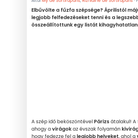
Által
My de Sortiraparis
,
Rizhlaine de Sortiraparis
· 
Elbűvölte a fűzfa szépsége? Áprilistól m
legjobb felfedezéseket tenni és a legszebb 
összeállítottunk egy listát kihagyhatatlan 
A szép idő beköszöntével
Párizs
átalakul! A 
ahogy a
virágok
az évszak folyamán
kivirá
hogy fedezze fel a
legjobb helyeket
, ahol a