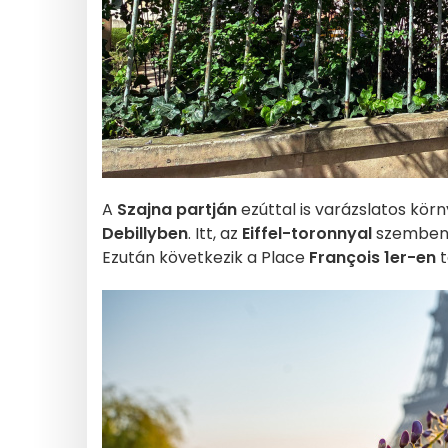
A
Szajna partján
ezúttal is varázslatos körn
Debillyben
. Itt, az
Eiffel-toronnyal
szemben a
Ezután következik a Place
François 1er-en
t