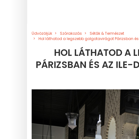
Üdvözöljük
Szórakozás
Séták & Természet
Hol láthatod a legszebb golgotavirágot Párizsban és
HOL LÁTHATOD A 
PÁRIZSBAN ÉS AZ ILE