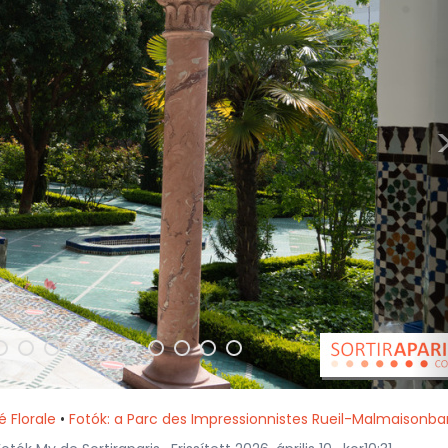
é Florale
•
Fotók: a Parc des Impressionnistes Rueil-Malmaisonba