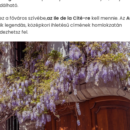
dálható.
z a főváros szívébe,
az Ile de la Cité-re
kell mennie. Az
A
ik legendás, középkori ihletésű címének homlokzatán
dezhetsz fel.