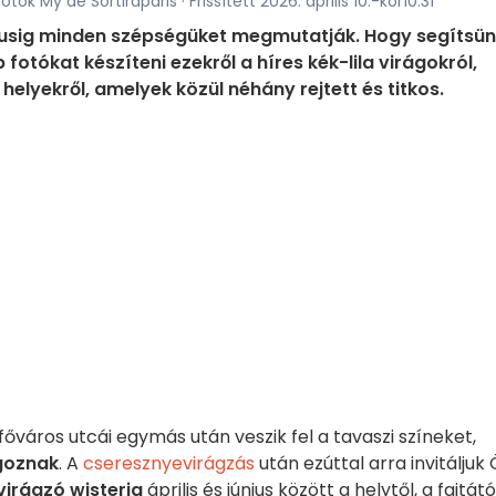
Fotók My de Sortiraparis · Frissített 2026. április 10.-kor10:31
ájusig minden szépségüket megmutatják. Hogy segítsün
fotókat készíteni ezekről a híres kék-lila virágokról,
helyekről, amelyek közül néhány rejtett és titkos.
főváros utcái egymás után veszik fel a tavaszi színeket,
goznak
. A
cseresznyevirágzás
után ezúttal arra invitáljuk 
virágzó wisteria
április és június között a helytől, a fajtátó