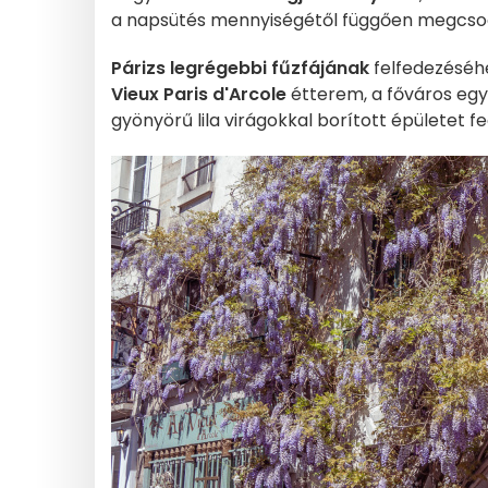
a napsütés mennyiségétől függően megcso
Párizs legrégebbi fűzfájának
felfedezéséhe
Vieux Paris d'Arcole
étterem, a főváros egy
gyönyörű lila virágokkal borított épületet fe