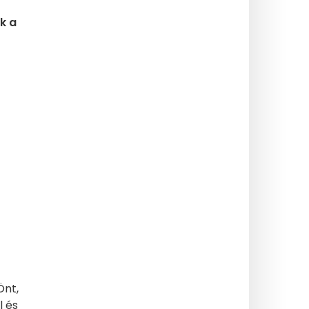
k a
Önt,
l és