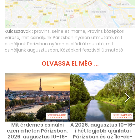
Kulcsszavak :
provins
,
seine et marne
,
Provins középkori
városa
,
mit csináljunk Párizsban nyáron útmutató
,
mit
csináljunk Párizsban nyáron családi útmutató
,
mit
csináljunk augusztusban
,
Középkori fesztivál útmutató
OLVASSA EL MÉG ...
Mit érdemes csinálni
A 2026. augusztus 10–16-
ezen a héten Párizsban,
i hét legjobb ajánlatai
2026. augusztus 10–16-
Párizsban és az Île-de-