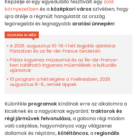
Képzelje el egy egyedülálló fesztivált egy
zöld
környezetben
és a
középkori város
szívében, hogy
újra átélje a régmúlt hangulatát az ország
legöregebbi és legnagyobb
aratási ünnepén
!
OLVASSA EL MÉG
A 2026. augusztus 10–16-i hét legjobb ajánlatai
Párizsban és az Île-de-France területén
Párizs ingyenes múzeumai és az Île-de-France-
ben található ingyenes műemlékek: a kulturális
ajánlatok
10 program a hétvégére a Yvelinesben, 2026.
augusztus 8–9., remek tippek
Különféle
programok
kínálnak erre az alkalomra a
kicsiknek és a nagyoknak egyaránt:
traktorok és
régi járművek felvonulása
,
a gabona régi módon
való cséplése, hagyományos vagy világzenei
dallamok és néptánc,
kötéltáncos
, a
regionális