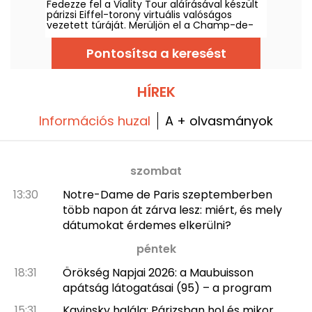
Fedezze fel a Viality Tour aláírásával készült
történelmi vezetett túráját.
párizsi Eiffel-torony virtuális valóságos
vezetett túráját. Merüljön el a Champ-de-
Mars közepén, és idézze fel a Vasleány
felépítését és 1889-es felavatását. Egy még
Pontosítsa a keresést
sosem ilyen hűségesebb, új verzió 2026.
március 31-én jelent meg. Ez alkalommal
exkluzív promóciós kódot is adunk Önnek! És
hogy a nagy hőségben is kényelmes legyen,
HÍREK
minden túránk az árnyékban zajlik.
Információs huzal
A + olvasmányok
szombat
13:30
Notre-Dame de Paris szeptemberben
több napon át zárva lesz: miért, és mely
dátumokat érdemes elkerülni?
péntek
18:31
Örökség Napjai 2026: a Maubuisson
apátság látogatásai (95) – a program
15:31
Kavinsky halála: Párizsban hol és mikor