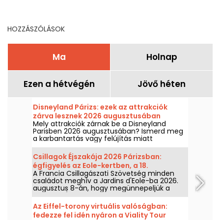
ig: a kihagyhatatlan
France területén
programok
HOZZÁSZÓLÁSOK
Ma
Holnap
Ezen a hétvégén
Jövő héten
Disneyland Párizs: ezek az attrakciók
zárva lesznek 2026 augusztusában
Mely attrakciók zárnak be a Disneyland
Parisben 2026 augusztusában? Ismerd meg
a karbantartás vagy felújítás miatt
ideiglenesen nem elérhető attrakciók
listáját, hogy előre megtervezhesd a Disney
Csillagok Éjszakája 2026 Párizsban:
parkjaiban tett látogatásodat.
égfigyelés az Eole-kertben, a 18.
A Francia Csillagászati Szövetség minden
kerületben
családot meghív a Jardins d'Eole-ba 2026.
augusztus 8-án, hogy megünnepeljük a
Csillagok Éjszakáit. Ez egy remek alkalom
arra, hogy többet megtudjunk az égről, és
Az Eiffel-torony virtuális valóságban:
arról a szervezetről, amely egész nyáron
fedezze fel idén nyáron a Viality Tour
Párizs parkjait és kertjeit tölti meg.