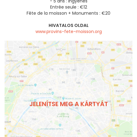
- 5 ans : Ingyenes
Entrée seule : €12
Fête de la moisson + Monuments : €20
HIVATALOS OLDAL
www.provins-fete-moisson.org
JELENÍTSE MEG A KÁRTYÁT