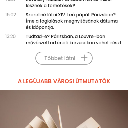
lesznek a temetések?
15:02
Szeretné látni XIV. Leó pápát Párizsban?
Íme a foglalások megnyitásának dátuma
és időpontja.
13:20
Tudtad-e? Párizsban, a Louvre-ban
művészettörténeti kurzusokon vehet részt.
Többet látni
A LEGÚJABB VÁROSI ÚTMUTATÓK