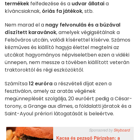
termékek
felfedezése és a
udvar állatai
a
kíváncsiaknak,
óriás fa játékok
, stb.
Nem marad el a
nagy felvonulás és a búzával
díszített karavánok
, amelyek végigsétálnak a
Felsőváros utcáin, valódi kísérettel kísérve. Számos
kézműves és kiállító hagyja élettel megtelni az
utcákat hagyományos népviseletben ezen a vidéki
ünnepen, nem messze a tövében kiállított veterán
traktoroktól és régi eszközöktől.
Számítsa
12 euróra
a részvételi díjat ezen a
fesztiválon, amely az aratás végének
megünneplését szolgálja, 20 euróért pedig a César-
torony, a Grange aux dîmes, a földalatti járatok és a
Saint-Ayoul prériori látogatását is beleértve.