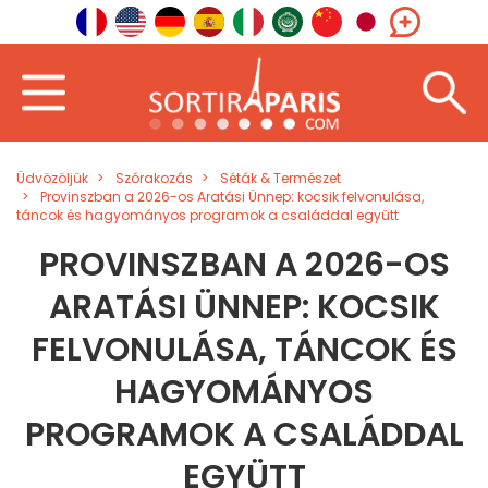
Üdvözöljük
Szórakozás
Séták & Természet
Provinszban a 2026-os Aratási Ünnep: kocsik felvonulása,
táncok és hagyományos programok a családdal együtt
PROVINSZBAN A 2026-OS
ARATÁSI ÜNNEP: KOCSIK
FELVONULÁSA, TÁNCOK ÉS
HAGYOMÁNYOS
PROGRAMOK A CSALÁDDAL
EGYÜTT