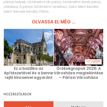
párizsi helyek
,
történelmi tér párizs
,
történelmi terek párizs
,
útikalauz a párizsi történelmi terekhez
,
Saint Merri kerület
,
Saint Gervais kerület
,
Párizs
OLVASSA EL MÉG ...
Ez a bazilika az
Örökségnapok 2026: A
építészetével és a benne
Városháza megtekintése
rejlő kincseivel egyaránt
– Párizsi Városháza
lenyűgöz.
HOZZÁSZÓLÁSOK