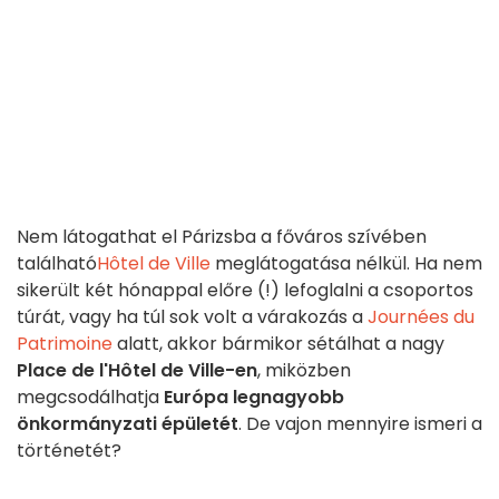
Nem látogathat el Párizsba a főváros szívében
található
Hôtel de Ville
meglátogatása nélkül. Ha nem
sikerült két hónappal előre (!) lefoglalni a csoportos
túrát, vagy ha túl sok volt a várakozás a
Journées du
Patrimoine
alatt, akkor bármikor sétálhat a nagy
Place de l'Hôtel de Ville-en
, miközben
megcsodálhatja
Európa legnagyobb
önkormányzati épületét
. De vajon mennyire ismeri a
történetét?