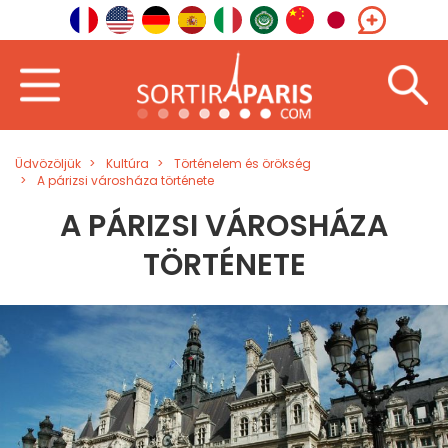
Üdvözöljük
Kultúra
Történelem és örökség
A párizsi városháza története
A PÁRIZSI VÁROSHÁZA
TÖRTÉNETE