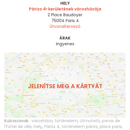
HELY
Párizs 4ᵉ kerületének városházája
2 Place Baudoyer
75004
Paris 4
Útvonaltervező
ÁRAK
Ingyenes
JELENÍTSE MEG A KÁRTYÁT
Kulcsszavak :
városháza
,
történelem
,
útmutató
,
parvis de
l'hôtel de ville
,
hely
,
Párizs 4
,
történelem párizs
,
place paris
,