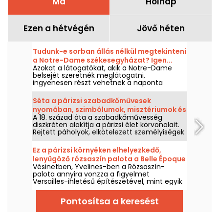
Ma
Holnap
Ezen a hétvégén
Jövő héten
Tudunk-e sorban állás nélkül megtekinteni
a Notre-Dame székesegyházat? Igen...
Azokat a látogatókat, akik a Notre-Dame
feltéve, hogy betartunk néhány szabályt
belsejét szeretnék meglátogatni,
ingyenesen részt vehetnek a naponta
celebrált egyik zsolozsmán. Ez mindenki
számára nyitott lehetőség, feltéve hogy
Séta a párizsi szabadkőművesek
elsősorban a megünneplésben való
nyomában, szimbólumok, misztériumok és
részvétel miatt érkeznek, vagy teljes
A 18. század óta a szabadkőművesség
örökség között
mértékben tiszteletben tartják annak
diszkréten alakítja a párizsi élet körvonalait.
menetét. Megmagyarázzuk, mit érdemes
Rejtett páholyok, elkötelezett személyiségek
tudni.
és homlokzatokra vésett szimbólumok
között Párizs szabadkőműves főváros.
Ez a párizsi környéken elhelyezkedő,
Kövesse a szabadkőművesek nyomát,
lenyűgöző rózsaszín palota a Belle Époque
olvasson a kövek között, és fedezze fel ezt a
Vésinetben, Yvelines-ben a Rózsaszín-
korának egzcentrikus márkinőjének
beavatott Párizst.
palota annyira vonzza a figyelmet
otthona volt.
Versailles-ihletésű építészetével, mint egyik
leghíresebb lakójának hihetetlen sorsa: Luisa
Casati, a Belle Époque excentrikus alakja.
Pontosítsa a keresést