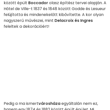
között épült
Boccador
olasz építész tervei alapján. A
Hôtel de Ville-t 1837 és 1848 között Godde és Lesueur
felújította és mindenekelőtt kibővítette. A kor olyan
nagyszerű művészei, mint
Delacroix és Ingres
feleltek a dekorációért!
Pedig a ma ismert
városháza
egyáltalán nem ez,
hanem egy 1874 és 1882 között épült épület. Mi