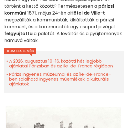
történt a kettő között? Természetesen a
párizsi
kommün
! 1871. május 24-én a
Hôtel de Ville-t
megszállták a kommunisták, kikiáltották a párizsi
kommünt, és a kommunisták egy csoportja végül
felgyújtotta
a palotát. A levéltár és a gyűjtemények
hamuvá váltak.
OLVASSA EL MÉG
A 2026. augusztus 10–16. közötti hét legjobb
ajánlatai Párizsban és az Île-de-France régióban
Párizs ingyenes múzeumai és az Île-de-France-
ben található ingyenes műemlékek: a kulturális
ajánlatok