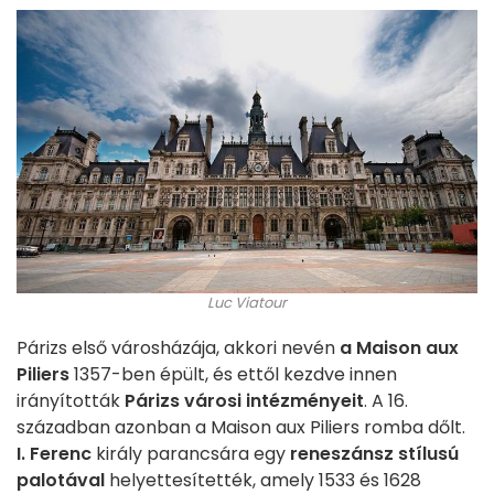
Luc Viatour
Párizs első városházája, akkori nevén
a Maison aux
Piliers
1357-ben épült, és ettől kezdve innen
irányították
Párizs városi intézményeit
. A 16.
században azonban a Maison aux Piliers romba dőlt.
I. Ferenc
király parancsára egy
reneszánsz stílusú
palotával
helyettesítették, amely 1533 és 1628