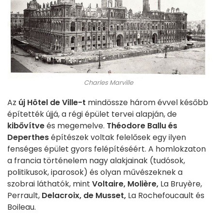
Charles Marville
Az
új Hôtel de Ville-t
mindössze három évvel később
építették újjá, a régi épület tervei alapján, de
kibővítve
és megemelve.
Théodore Ballu és
Deperthes
építészek voltak felelősek egy ilyen
fenséges épület gyors felépítéséért. A homlokzaton
a francia történelem nagy alakjainak (tudósok,
politikusok, iparosok) és olyan művészeknek a
szobrai láthatók, mint
Voltaire, Molière,
La Bruyère,
Perrault,
Delacroix, de Musset,
La Rochefoucault és
Boileau.