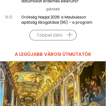
dátumokat érdemes elkerülni?
péntek
18:31
Örökség Napjai 2026: a Maubuisson
apátság látogatásai (95) – a program
Többet látni
A LEGÚJABB VÁROSI ÚTMUTATÓK