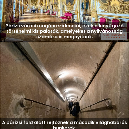
Párizs városi magánrezidenciái, ezek a lenyűgöző
történelmi kis paloták, amelyeket a nyilvánosság
számára is megnyitnak.
A párizsi föld alatt rejtőznek a második világháborús
bunkerek.