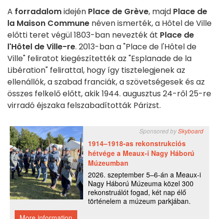
A
forradalom
idején
Place de Grève
, majd
Place de
la Maison Commune
néven ismerték, a Hôtel de Ville
előtti teret végül 1803-ban nevezték át
Place de
l'Hôtel de Ville-re
. 2013-ban a "Place de l'Hôtel de
Ville" feliratot kiegészítették az "Esplanade de la
Libération" felirattal, hogy így tisztelegjenek az
ellenállók, a szabad franciák, a szövetségesek és az
összes felkelő előtt, akik 1944. augusztus 24-ről 25-re
virradó éjszaka felszabadították Párizst.