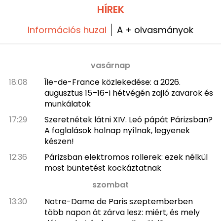
HÍREK
Információs huzal
A + olvasmányok
vasárnap
18:08
Île-de-France közlekedése: a 2026.
augusztus 15–16-i hétvégén zajló zavarok és
munkálatok
17:29
Szeretnétek látni XIV. Leó pápát Párizsban?
A foglalások holnap nyílnak, legyenek
készen!
12:36
Párizsban elektromos rollerek: ezek nélkül
most büntetést kockáztatnak
szombat
13:30
Notre-Dame de Paris szeptemberben
több napon át zárva lesz: miért, és mely