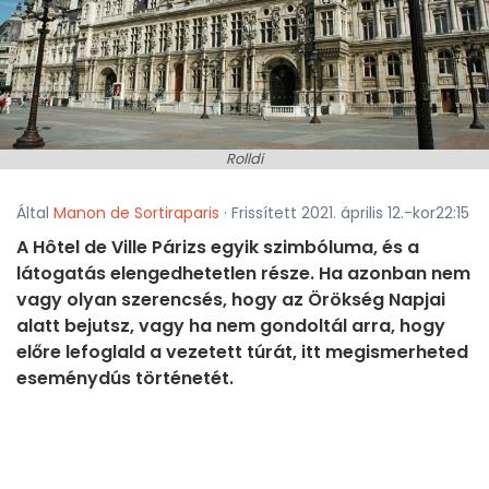
Rolldi
Által
Manon de Sortiraparis
· Frissített 2021. április 12.-kor22:15
A Hôtel de Ville Párizs egyik szimbóluma, és a
látogatás elengedhetetlen része. Ha azonban nem
vagy olyan szerencsés, hogy az Örökség Napjai
alatt bejutsz, vagy ha nem gondoltál arra, hogy
előre lefoglald a vezetett túrát, itt megismerheted
eseménydús történetét.