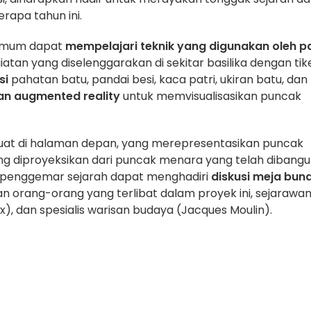
apa tahun ini.
t umum dapat
mempelajari teknik yang digunakan oleh p
atan yang diselenggarakan di sekitar basilika dengan tik
si
pahatan batu, pandai besi, kaca patri, ukiran batu, dan
n augmented reality
untuk memvisualisasikan puncak
uat di halaman depan, yang merepresentasikan puncak
ng diproyeksikan dari puncak menara yang telah dibang
ara penggemar sejarah dapat menghadiri
diskusi meja bun
an orang-orang yang terlibat dalam proyek ini, sejarawa
x), dan spesialis warisan budaya (Jacques Moulin).