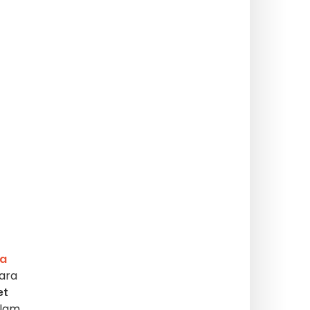
ka
ara
et
alam