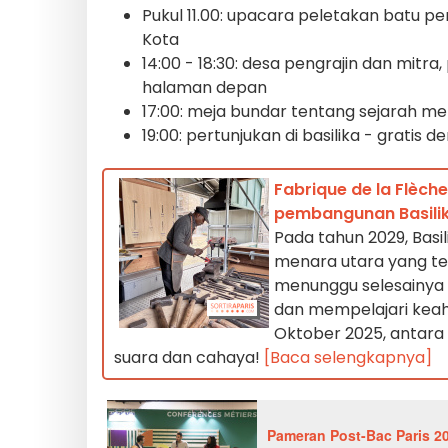
Pukul 11.00: upacara peletakan batu 
Kota
14:00 - 18:30: desa pengrajin dan mit
halaman depan
17:00: meja bundar tentang sejarah m
19:00: pertunjukan di basilika - gratis 
Fabrique de la Flèch
pembangunan Basilik
Pada tahun 2029, Bas
menara utara yang te
menunggu selesainya
dan mempelajari keahli
Oktober 2025, antara
suara dan cahaya!
[Baca selengkapnya]