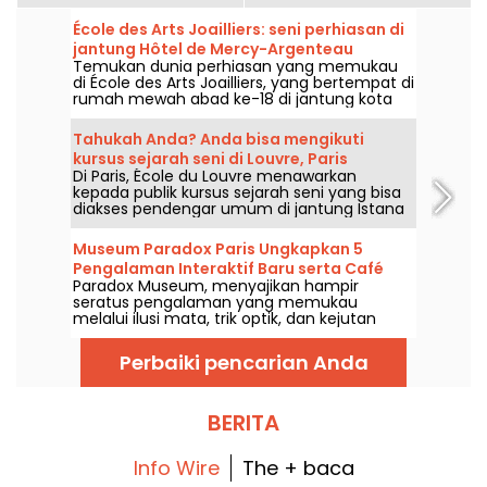
École des Arts Joailliers: seni perhiasan di
jantung Hôtel de Mercy-Argenteau
Temukan dunia perhiasan yang memukau
di École des Arts Joailliers, yang bertempat di
rumah mewah abad ke-18 di jantung kota
Paris. Sepanjang tahun, pameran dan
lokakarya gratis menanti Anda untuk
Tahukah Anda? Anda bisa mengikuti
mengetahui lebih lanjut tentang seni
kursus sejarah seni di Louvre, Paris
perhiasan.
Di Paris, École du Louvre menawarkan
kepada publik kursus sejarah seni yang bisa
diakses pendengar umum di jantung Istana
Louvre setiap tahunnya, dari September
hingga Juni. Ceramah-ceramah gratis juga
Museum Paradox Paris Ungkapkan 5
diselenggarakan secara berkala oleh
Pengalaman Interaktif Baru serta Café
museum. Sejumlah acara ini bisa bikin siapa
Paradox Museum, menyajikan hampir
Hans & Gretel
saja makin jago soal sejarah seni!
seratus pengalaman yang memukau
melalui ilusi mata, trik optik, dan kejutan
sensori yang akan menanti Anda di Paris.
Anda pasti akan menyukai sensasi tertipu
Perbaiki pencarian Anda
dan mengabadikan foto-foto surreal yang
unik. Lima pengalaman imersif terbaru telah
ditambahkan ke dalam perjalanan ini,
saatnya menguji ketajaman indra Anda! Dan
BERITA
sebagai bonus, sebuah kafe baru yang super
lezat, Hans & Gretel, siap memanjakan lidah
Anda dan menarik perhatian.
Info Wire
The + baca