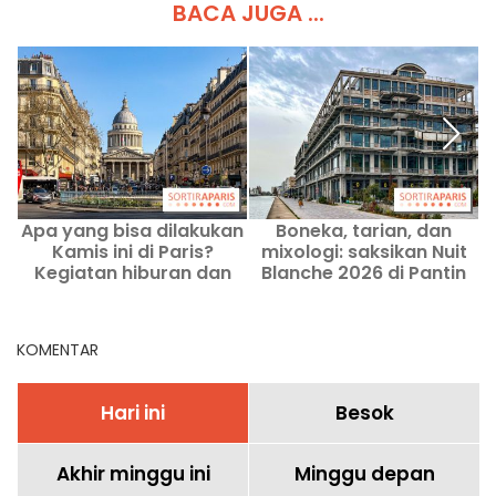
BACA JUGA ...
Apa yang bisa dilakukan
Boneka, tarian, dan
A
Kamis ini di Paris?
mixologi: saksikan Nuit
Kegiatan hiburan dan
Blanche 2026 di Pantin
tawaran menarik
(93)
tanggal 13 Agustus 2026
KOMENTAR
Hari ini
Besok
Akhir minggu ini
Minggu depan