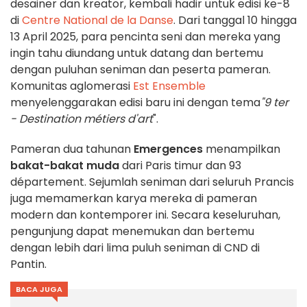
desainer dan kreator, kembali hadir untuk edisi ke-8
di
Centre National de la Danse
. Dari tanggal 10 hingga
13 April 2025, para pencinta seni dan mereka yang
ingin tahu diundang untuk datang dan bertemu
dengan puluhan seniman dan peserta pameran.
Komunitas aglomerasi
Est Ensemble
menyelenggarakan edisi baru ini dengan tema
"9 ter
- Destination métiers d'art
".
Pameran dua tahunan
Emergences
menampilkan
bakat-bakat muda
dari Paris timur dan 93
département. Sejumlah seniman dari seluruh Prancis
juga memamerkan karya mereka di pameran
modern dan kontemporer ini. Secara keseluruhan,
pengunjung dapat menemukan dan bertemu
dengan lebih dari lima puluh seniman di CND di
Pantin.
BACA JUGA