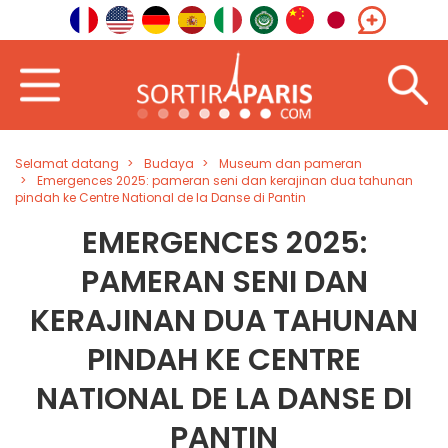
Selamat datang
Budaya
Museum dan pameran
Emergences 2025: pameran seni dan kerajinan dua tahunan
pindah ke Centre National de la Danse di Pantin
EMERGENCES 2025:
PAMERAN SENI DAN
KERAJINAN DUA TAHUNAN
PINDAH KE CENTRE
NATIONAL DE LA DANSE DI
PANTIN