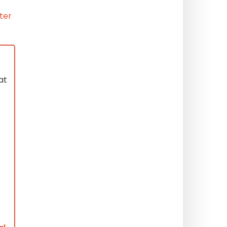
ter
at