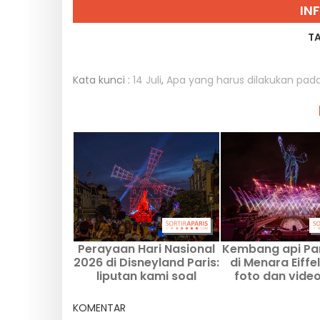
IN
T
Kata kunci :
14 Juli
,
Apa yang harus dilakukan pada 
Perayaan Hari Nasional
Kembang api Par
2026 di Disneyland Paris:
di Menara Eiffel
liputan kami soal
foto dan vide
pertunjukan 14 Juli
KOMENTAR