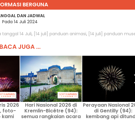
FORMASI BERGUNA
ANGGAL DAN JADWAL
Pada 14 Juli 2024
tanggal 14 Juli
,
[14 juli] panduan animasi
,
[14 juli] panduan mu
BACA JUGA ...
is 2026
Hari Nasional 2026 di
Perayaan Nasional 2
, foto-
Kremlin-Bicêtre (94):
di Gentilly (94):
o kami
semua rangkaian acara
kembang api ditund
dibatalkan
pesta dansa umu
tetap digelar