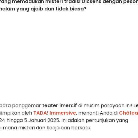
 yang memadukan misteri tradisi Dickens dengan peso
malam yang ajaib dan tidak biasa?
i para penggemar
teater imersif
di musim perayaan ini!
L
iimpikan oleh
TADA! Immersive
, menanti Anda di
Châtea
4 hingga 5 Januari 2025. Ini adalah pertunjukan yang
 mana misteri dan keajaiban bersatu.