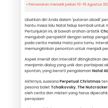
Penawaran menarik pekan 10–16 Agustus 2026
Libatkan diri Anda dalam 'putaran abadi' p
hantu masa lalu Natal hidup kembali unt
Pertunjukan ini, di bawah arahan artistik
Cha
mengubah perspektif dengan setiap peng
pada cerita melalui mata para tamu. Inter
memungkinkan penonton untuk menjadi penu
Aspek imersif dan interaktif ditingkatkan d
menjamin dialog yang unik dan partisipasi ak
spontan, yang berarti pengalaman
Natal A
Akhirnya, suasana
Perpetual Christmas
ter
pesona balet
Tchaikovsky
,
The Nutcracker
oleh cerita dan misteri yang harus dipeca
perayaan!