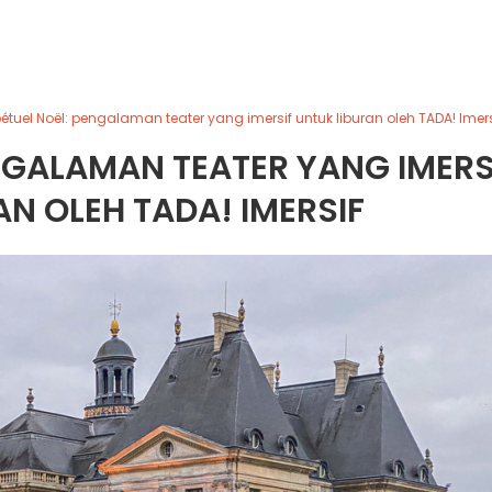
pétuel Noël: pengalaman teater yang imersif untuk liburan oleh TADA! Imers
ENGALAMAN TEATER YANG IMERS
N OLEH TADA! IMERSIF