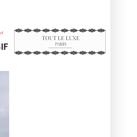
if
IF