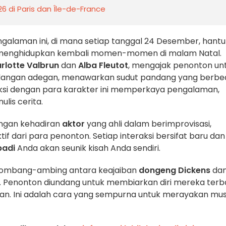
 di Paris dan Île-de-France
engalaman ini, di mana setiap tanggal 24 Desember, hantu
uk menghidupkan kembali momen-momen di malam Natal.
rlotte Valbrun
dan
Alba Fleutot
, mengajak penonton un
ulangan adegan, menawarkan sudut pandang yang berbe
aksi dengan para karakter ini memperkaya pengalaman,
lis cerita.
engan kehadiran
aktor
yang ahli dalam berimprovisasi,
tif dari para penonton. Setiap interaksi bersifat baru dan
badi
Anda akan seunik kisah Anda sendiri.
ombang-ambing antara keajaiban
dongeng Dickens
da
. Penonton diundang untuk membiarkan diri mereka ter
hkan. Ini adalah cara yang sempurna untuk merayakan mu