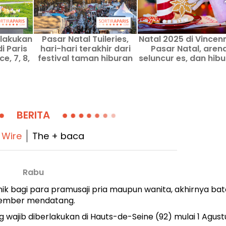
ilakukan
Pasar Natal Tuileries,
Natal 2025 di Vincen
di Paris
hari-hari terakhir dari
Pasar Natal, aren
e, 7, 8,
festival taman hiburan
seluncur es, dan hib
 2026
yang menggiurkan di
- tanggal
Paris
BERITA
 Wire
The + baca
Rabu
onik bagi para pramusaji pria maupun wanita, akhirnya bat
ptember mendatang.
ang wajib diberlakukan di Hauts-de-Seine (92) mulai 1 Agust