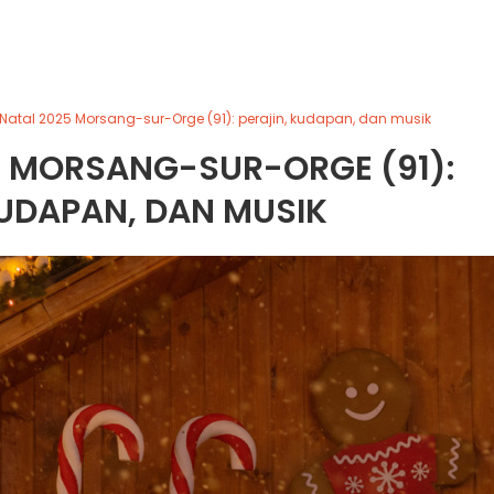
Natal 2025 Morsang-sur-Orge (91): perajin, kudapan, dan musik
5 MORSANG-SUR-ORGE (91):
KUDAPAN, DAN MUSIK