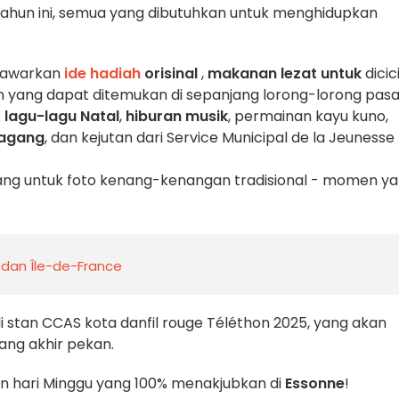
 tahun ini, semua yang dibutuhkan untuk menghidupkan
enawarkan
ide hadiah
orisinal
,
makanan lezat untuk
dicici
 yang dapat ditemukan di sepanjang lorong-lorong pasa
:
lagu-lagu Natal
,
hiburan musik
, permainan kayu kuno,
dagang
, dan kejutan dari Service Municipal de la Jeunesse
ang untuk foto kenang-kenangan tradisional - momen y
 dan Île-de-France
di stan CCAS kota dan
fil rouge Téléthon 2025,
yang akan
ng akhir pekan.
an hari Minggu yang 100% menakjubkan di
Essonne
!