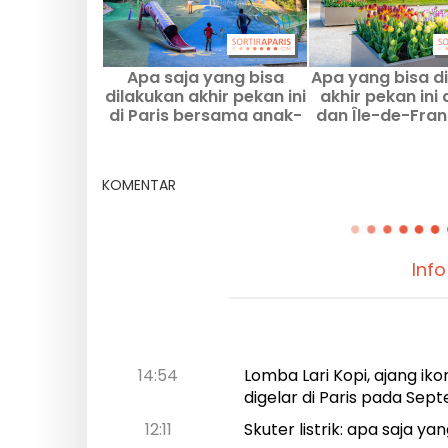
Apa saja yang bisa
Apa yang bisa d
dilakukan akhir pekan ini
akhir pekan ini 
di Paris bersama anak-
dan Île-de-Franc
anak, pada 8–9 Agustus
dan 9 Agustus
2026?
KOMENTAR
Info
14:54
Lomba Lari Kopi, ajang ik
digelar di Paris pada Se
12:11
Skuter listrik: apa saja y