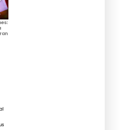
nes:
Waktu teh musim dingin
Ide hadiah Natal 2025:
a
dan Natal 2025 di Paris,
semua inspirasi kami
uran
pengalaman kuliner
untuk membuat orang
yang wajib dicoba
tersenyum selama
perayaan ini
al
us