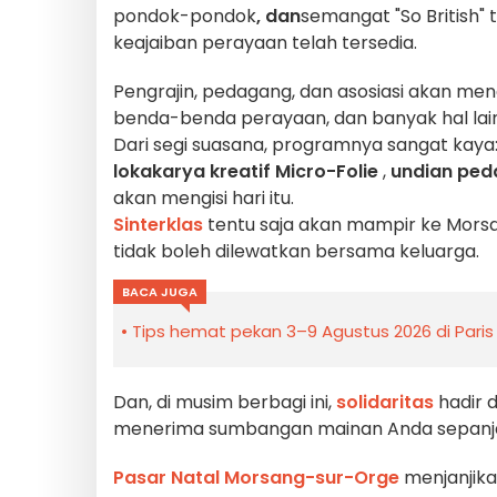
pondok-pondok
, dan
semangat "So British"
keajaiban perayaan telah tersedia.
Pengrajin, pedagang, dan asosiasi akan m
benda-benda perayaan, dan banyak hal lain
Dari segi suasana, programnya sangat kaya
lokakarya kreatif Micro-Folie
,
undian pe
akan mengisi hari itu.
Sinterklas
tentu saja akan mampir ke Mors
tidak boleh dilewatkan bersama keluarga.
BACA JUGA
Tips hemat pekan 3–9 Agustus 2026 di Paris
Dan, di musim berbagi ini,
solidaritas
hadir 
menerima sumbangan mainan Anda sepanja
Pasar Natal Morsang-sur-Orge
menjanjik