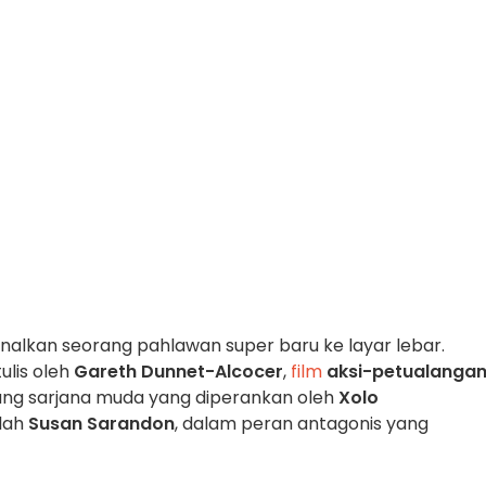
lkan seorang pahlawan super baru ke layar lebar.
ulis oleh
Gareth Dunnet-Alcocer
,
film
aksi-petualanga
rang sarjana muda yang diperankan oleh
Xolo
lah
Susan Sarandon
, dalam peran antagonis yang