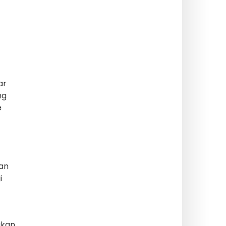
ar
ng
e
gan
i
akan