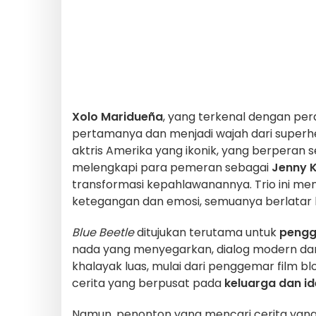
Xolo Maridueña
, yang terkenal dengan per
pertamanya dan menjadi wajah dari superhe
aktris Amerika yang ikonik, yang berperan 
melengkapi para pemeran sebagai
Jenny 
transformasi kepahlawanannya. Trio ini m
ketegangan dan emosi, semuanya berlatar 
Blue Beetle
ditujukan terutama untuk
peng
nada yang menyegarkan, dialog modern dan a
khalayak luas, mulai dari penggemar film b
cerita yang berpusat pada
keluarga dan id
Namun, penonton yang mencari cerita yang