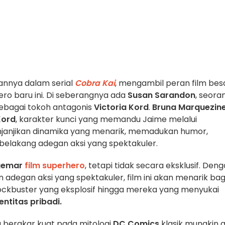
annya dalam serial
Cobra Kai
, mengambil peran film bes
ro baru ini. Di seberangnya ada
Susan Sarandon
, seora
sebagai tokoh antagonis
Victoria Kord
.
Bruna Marquezin
Kord
, karakter kunci yang memandu Jaime melalui
enjanjikan dinamika yang menarik, memadukan humor,
belakang adegan aksi yang spektakuler.
gemar
film superhero
, tetapi tidak secara eksklusif. Den
degan aksi yang spektakuler, film ini akan menarik bag
lockbuster yang eksplosif hingga mereka yang menyukai
entitas pribadi.
 berakar kuat pada mitologi
DC Comics
klasik mungkin 