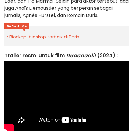
Baer, dan Pio Marmaï. Selain para aktor tersebut, ada
juga Anaïs Demoustier yang berperan sebagai
jurnalis, Agnès Hurstel, dan Romain Duris.
BACA JUGA
Bioskop-bioskop terbaik di Paris
Trailer resmi untuk film
Daaaaaalí!
(2024) :