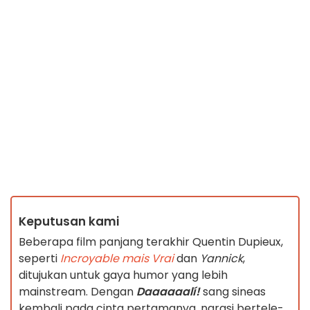
Keputusan kami
Beberapa film panjang terakhir Quentin Dupieux,
seperti
Incroyable mais Vrai
dan
Yannick
,
ditujukan untuk gaya humor yang lebih
mainstream. Dengan
Daaaaaalí!
sang sineas
kembali pada cinta pertamanya, narasi bertele-