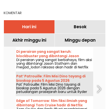
ditonton di Netflix,
sedang tayang saat ini.
Disney+, Prime Video
KOMENTAR
Hari ini
Besok
Akhir minggu ini
Minggu depan
Di perairan yang sangat keruh:
blockbuster yang dibintangi Jason
Di perairan yang sangat berbahaya, film aksi
Statham hadir di Netflix dan HBO Max
yang dibintangi Jason Statham dan
megad_lodon raksasa akan hadir di Netflix
dan HBO Max pada 2 Agustus 2026.
Pat’ Patrouille: Film Misi Dino tayang di
bioskop pada 5 Agustus 2026
Pat' Patrouille: Film Misi Dino tayang di
bioskop pada 5 Agustus 2026 dengan
petualangan prasejarah baru untuk Ryder
dan timnya.
Edge of Tomorrow: film fiksi ilmiah yang
dibintangi Tom Cruise hadir di Netflix
Tom Cruise dan Emily Blunt membintangi