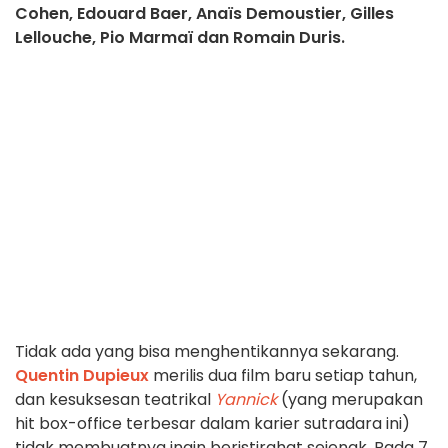
Cohen, Edouard Baer, Anaïs Demoustier, Gilles
Lellouche, Pio Marmaï dan Romain Duris.
Tidak ada yang bisa menghentikannya sekarang.
Quentin Dupieux
merilis dua film baru setiap tahun,
dan kesuksesan teatrikal
Yannick
(yang merupakan
hit box-office terbesar dalam karier sutradara ini)
tidak membuatnya ingin beristirahat sejenak. Pada 7