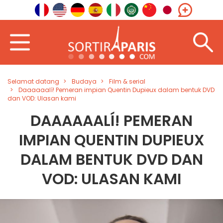
Selamat datang
Budaya
Film & serial
Daaaaaalí! Pemeran impian Quentin Dupieux dalam bentuk DVD
dan VOD: Ulasan kami
DAAAAAALÍ! PEMERAN
IMPIAN QUENTIN DUPIEUX
DALAM BENTUK DVD DAN
VOD: ULASAN KAMI