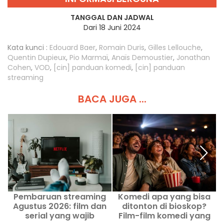
TANGGAL DAN JADWAL
Dari 18 Juni 2024
Kata kunci :
Edouard Baer
,
Romain Duris
,
Gilles Lellouche
,
Quentin Dupieux
,
Pio Marmaï
,
Anaïs Demoustier
,
Jonathan
Cohen
,
VOD
,
[cin] panduan komedi
,
[cin] panduan
streaming
BACA JUGA ...
Pembaruan streaming
Komedi apa yang bisa
F
Agustus 2026: film dan
ditonton di bioskop?
d
serial yang wajib
Film-film komedi yang