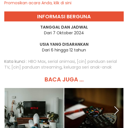
Promosikan acara Anda, klik di sini
INFORMASI BERGUNA
TANGGAL DAN JADWAL
Dari 7 Oktober 2024
USIA YANG DISARANKAN
Dari 6 hingga 12 tahun
Kata kunci :
HBO Max
,
serial animasi
,
[cin] panduan serial
TV
,
[cin] panduan streaming
,
keluarga seri anak-anak
BACA JUGA ...