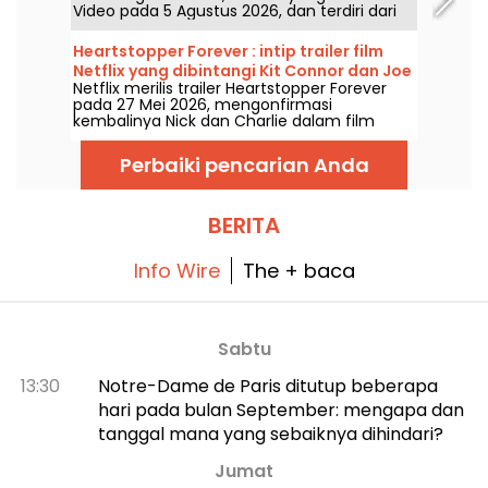
Video pada 5 Agustus 2026, dan terdiri dari
delapan episode.
Heartstopper Forever : intip trailer film
Netflix yang dibintangi Kit Connor dan Joe
Netflix merilis trailer Heartstopper Forever
Locke
pada 27 Mei 2026, mengonfirmasi
kembalinya Nick dan Charlie dalam film
penutup yang akan hadir di platform ini
pada 17 Juli 2026. Ditulis oleh Alice Oseman
Perbaiki pencarian Anda
dan disutradarai Wash Westmoreland, film
panjang ini secara resmi menutup kisah seri
Heartstopper.
BERITA
Info Wire
The + baca
Sabtu
13:30
Notre-Dame de Paris ditutup beberapa
hari pada bulan September: mengapa dan
tanggal mana yang sebaiknya dihindari?
Jumat