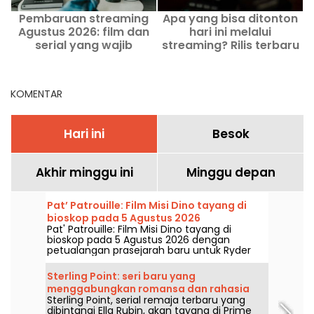
Pembaruan streaming
Apa yang bisa ditonton
Agustus 2026: film dan
hari ini melalui
serial yang wajib
streaming? Rilis terbaru
ditonton di Netflix,
hari ini
Disney+, Prime Video
KOMENTAR
Hari ini
Besok
Akhir minggu ini
Minggu depan
Pat’ Patrouille: Film Misi Dino tayang di
bioskop pada 5 Agustus 2026
Pat' Patrouille: Film Misi Dino tayang di
bioskop pada 5 Agustus 2026 dengan
petualangan prasejarah baru untuk Ryder
dan timnya.
Sterling Point: seri baru yang
menggabungkan romansa dan rahasia
Sterling Point, serial remaja terbaru yang
keluarga hadir di Prime Video
dibintangi Ella Rubin, akan tayang di Prime