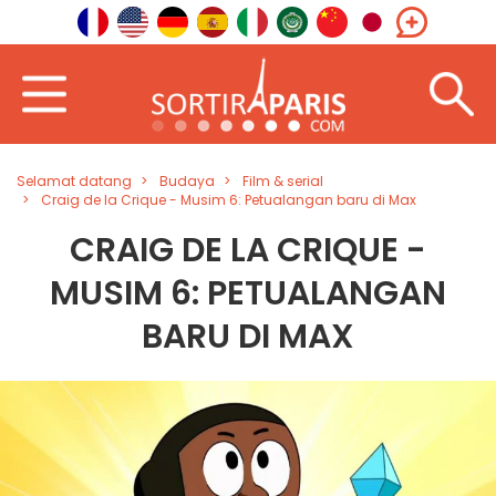
Selamat datang
Budaya
Film & serial
Craig de la Crique - Musim 6: Petualangan baru di Max
CRAIG DE LA CRIQUE -
MUSIM 6: PETUALANGAN
BARU DI MAX